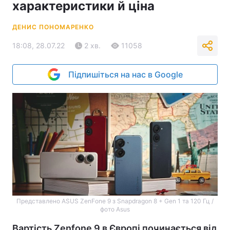
характеристики й ціна
ДЕНИС ПОНОМАРЕНКО
18:08, 28.07.22
2 хв.
11058
Підпишіться на нас в Google
Представлено ASUS ZenFone 9 з Snapdragon 8 + Gen 1 та 120 Гц /
фото Asus
Вартість Zenfone 9 в Європі починається від