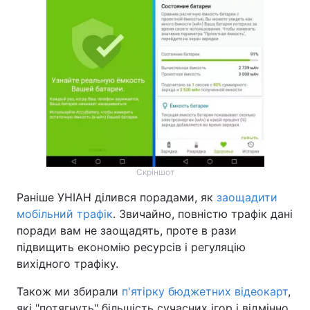
Скріншот
Раніше УНІАН ділився порадами, як
заощадити
мобільний трафік
. Звичайно, повністю трафік дані
поради вам не заощадять, проте в рази
підвищить економію ресурсів і регуляцію
вихідного трафіку.
Також ми збирали
п'ятірку бюджетних відеокарт
,
які "потягнуть" більшість сучасних ігор і відмінно