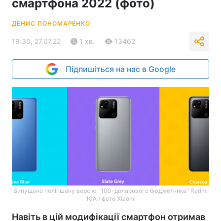
смартфона 2022 (фото)
ДЕНИС ПОНОМАРЕНКО
19:30, 27.07.22
1 хв.
13462
Підпишіться на нас в Google
Випущено поліпшену версію "100-доларового бюджетника" Redmi
10A / фото Xiaomi
Навіть в цій модифікації смартфон отримав