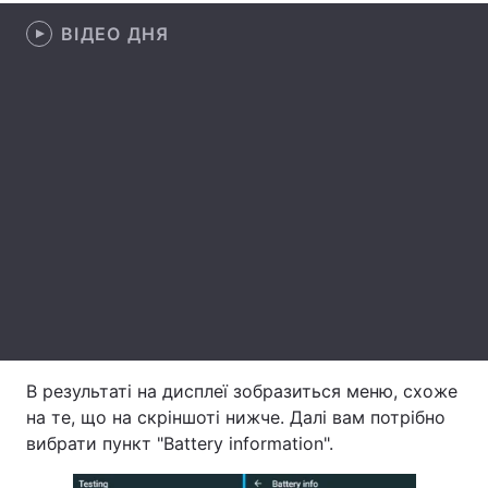
ВІДЕО ДНЯ
Лонгріди
Відео з Youtube
Статті
Інтерв'ю
Думки
Архів
Вакансії
Контакти
Послуги
В результаті на дисплеї зобразиться меню, схоже
на те, що на скріншоті нижче. Далі вам потрібно
вибрати пункт "Battery information".