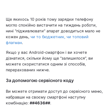
Ще якихось 10 років тому зарядки телефону
Головна
Війна
могло спокійно вистачити на тиждень роботи,
нині "підживлювати" апарат доводиться мало не
Україна
Політика
кожен день,
чи то бюджетник, чи топовий
флагман
Економіка
.
Світ
Якщо у вас Android-смартфон і ви хочете
Спорт
Наука
дізнатися, скільки йому ще "залишилося", ви
можете скористатися одним зі способів,
Техно і зв'язок
Лайт
перерахованих нижче.
Зброя
Інциденти
За допомогою сервісного коду
Здоров'я
Туризм
Ви можете отримати доступ до сервісного меню,
Цікавинки
Погода
набравши на своєму смартфоні наступну
комбінацію:
##4636##
.
Екологія
Регіони