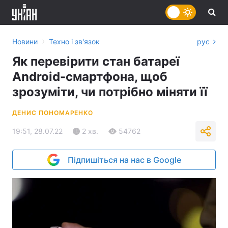
›
Новини
Техно і зв'язок
рус
Як перевірити стан батареї
Android-смартфона, щоб
зрозуміти, чи потрібно міняти її
ДЕНИС ПОНОМАРЕНКО
19:51, 28.07.22
2 хв.
54762
Підпишіться на нас в Google