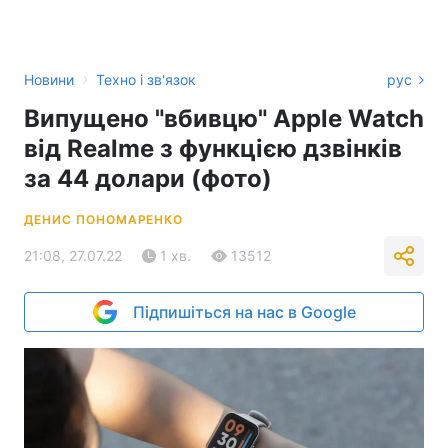
›
Новини
Техно і зв'язок
рус
Випущено "вбивцю" Apple Watch
від Realme з функцією дзвінків
за 44 долари (фото)
ДЕНИС ПОНОМАРЕНКО
21:08, 27.07.22
1 хв.
13512
Підпишіться на нас в Google