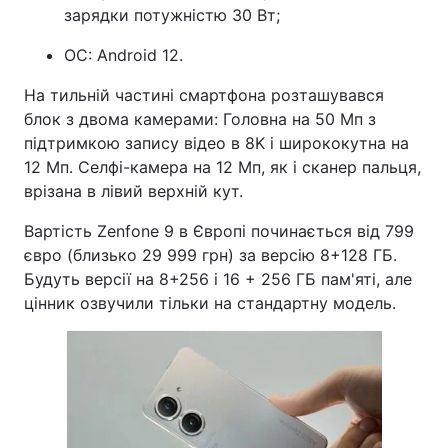
зарядки потужністю 30 Вт;
ОС: Android 12.
На тильній частині смартфона розташувався
блок з двома камерами: Головна на 50 Мп з
підтримкою запису відео в 8K і ширококутна на
12 Мп. Селфі-камера на 12 Мп, як і сканер пальця,
врізана в лівий верхній кут.
Вартість Zenfone 9 в Європі починається від 799
євро (близько 29 999 грн) за версію 8+128 ГБ.
Будуть версії на 8+256 і 16 + 256 ГБ пам'яті, але
цінник озвучили тільки на стандартну модель.