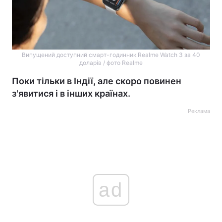
Випущений доступний смарт-годинник Realme Watch 3 за 40
доларів / фото Realme
Поки тільки в Індії, але скоро повинен
з'явитися і в інших країнах.
Реклама
ad