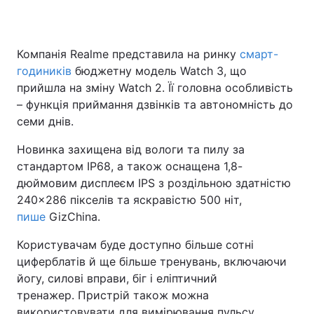
Компанія Realme представила на ринку
смарт-
годиників
бюджетну модель Watch 3, що
прийшла на зміну Watch 2. Її головна особливість
– функція приймання дзвінків та автономність до
семи днів.
Новинка захищена від вологи та пилу за
стандартом IP68, а також оснащена 1,8-
дюймовим дисплеєм IPS з роздільною здатністю
240×286 пікселів та яскравістю 500 ніт,
пише
GizChina.
Користувачам буде доступно більше сотні
циферблатів й ще більше тренувань, включаючи
йогу, силові вправи, біг і еліптичний
тренажер. Пристрій також можна
використовувати для вимірювання пульсу,