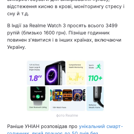
відстеження кисню в крові, моніторингу стресу і
сну й т.д.
В Індії за Realme Watch 3 просять всього 3499
рупій (близько 1600 грн). Пізніше годинник
повинен з'явитися і в інших країнах, включаючи
Україну.
фото Realme
Раніше УНІАН розповідав про
унікальний смарт-
годинник, який працює до 50 днів без