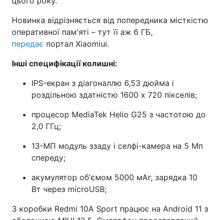
цього року.
Новинка відрізняється від попередника місткістю
оперативної пам'яті – тут її аж 6 ГБ,
передає
портал Xiaomiui.
Інші специфікації колишні:
IPS-екран з діагоналлю 6,53 дюйма і
роздільною здатністю 1600 х 720 пікселів;
процесор MediaTek Helio G25 з частотою до
2,0 ГГц;
13-МП модуль ззаду і селфі-камера на 5 Мп
спереду;
акумулятор об'ємом 5000 мАг, зарядка 10
Вт через microUSB;
З коробки Redmi 10A Sport працює на Android 11 з