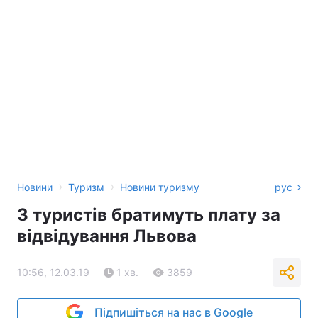
›
›
Новини
Туризм
Новини туризму
рус
З туристів братимуть плату за
відвідування Львова
10:56, 12.03.19
1 хв.
3859
Підпишіться на нас в Google