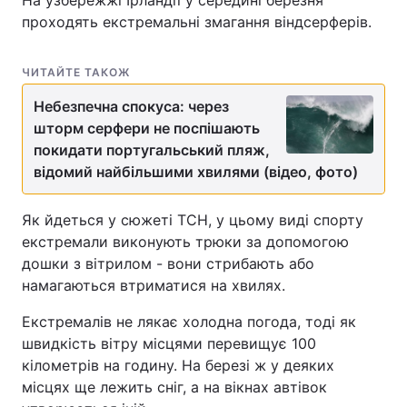
На узбережжі Ірландії у середині березня
проходять екстремальні змагання віндсерферів.
Лонгріди
ЧИТАЙТЕ ТАКОЖ
Відео з Youtube
Статті
Небезпечна спокуса: через
Інтерв'ю
Думки
шторм серфери не поспішають
покидати португальський пляж,
Архів
Вакансії
відомий найбільшими хвилями (відео, фото)
Контакти
Як йдеться у сюжеті ТСН, у цьому виді спорту
екстремали виконують трюки за допомогою
Послуги
дошки з вітрилом - вони стрибають або
намагаються втриматися на хвилях.
Екстремалів не лякає холодна погода, тоді як
швидкість вітру місцями перевищує 100
кілометрів на годину. На березі ж у деяких
місцях ще лежить сніг, а на вікнах автівок