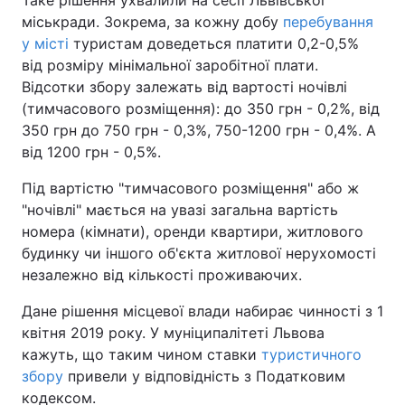
Таке рішення ухвалили на сесії Львівської
міськради. Зокрема, за кожну добу
перебування
у місті
туристам доведеться платити 0,2-0,5%
від розміру мінімальної заробітної плати.
Відсотки збору залежать від вартості ночівлі
(тимчасового розміщення): до 350 грн - 0,2%, від
350 грн до 750 грн - 0,3%, 750-1200 грн - 0,4%. А
від 1200 грн - 0,5%.
Під вартістю "тимчасового розміщення" або ж
"ночівлі" мається на увазі загальна вартість
номера (кімнати), оренди квартири, житлового
будинку чи іншого об'єкта житлової нерухомості
незалежно від кількості проживаючих.
Дане рішення місцевої влади набирає чинності з 1
квітня 2019 року. У муніципалітеті Львова
кажуть, що таким чином ставки
туристичного
збору
привели у відповідність з Податковим
кодексом.