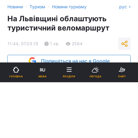
›
›
Новини
Туризм
Новини туризму
рус
На Львівщині облаштують
туристичний веломаршрут
11:44, 07.03.19
1 хв.
2564
Підпишіться на нас в Google
RU
МОВА
ГОЛОВНА
РОЗДІЛИ
ПОГОДА
ЛАЙТ
Веломаршрут пролягатиме по шляху вузькоколійки австрійського