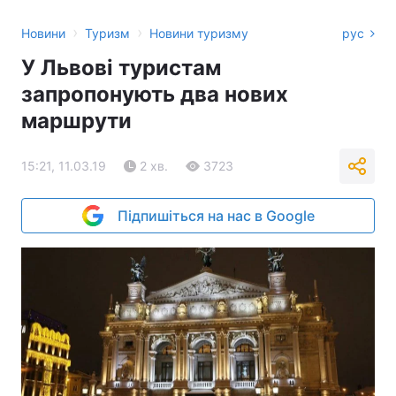
›
›
Новини
Туризм
Новини туризму
рус
У Львові туристам
запропонують два нових
маршрути
15:21, 11.03.19
2 хв.
3723
Підпишіться на нас в Google