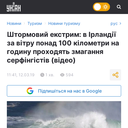
›
›
Новини
Туризм
Новини туризму
рус
Штормовий екстрим: в Ірландії
за вітру понад 100 кілометри на
годину проходять змагання
серфінгістів (відео)
11:41, 12.03.19
1 хв.
594
Підпишіться на нас в Google