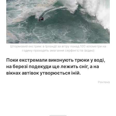
Штормовий екстрим: в Ірландії за вітру понад 100 кілометри на
годину проходять змагання серфінгістів (відео)
Поки екстремали виконують трюки у воді,
на березі подекуди ще лежить сніг, а на
вікнах автівок утворюється іній.
Реклама