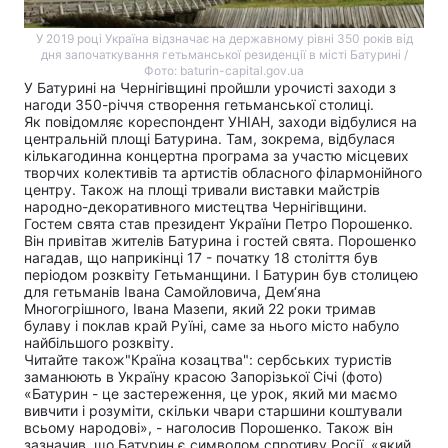
У 2019 році Україна відзначає на державному рівні 350 років від
дня започаткування гетьманської резиденції в місті Батурині /
Фото: baturin-capital.gov.ua
У Батурині на Чернігівщині пройшли урочисті заходи з
нагоди 350-річчя створення гетьманської столиці.
Як повідомляє кореспондент УНІАН, заходи відбулися на
центральній площі Батурина. Там, зокрема, відбулася
кількагодинна концертна програма за участю місцевих
творчих колективів та артистів обласного філармонійного
центру. Також на площі тривали виставки майстрів
народно-декоративного мистецтва Чернігівщини.
Гостем свята став президент України Петро Порошенко.
Він привітав жителів Батурина і гостей свята. Порошенко
нагадав, що наприкінці 17 - початку 18 століття був
періодом розквіту Гетьманщини. І Батурин був столицею
для гетьманів Івана Самойловича, Дем‘яна
Многогрішного, Івана Мазепи, який 22 роки тримав
булаву і поклав край Руїні, саме за нього місто набуло
найбільшого розквіту.
Читайте також
"Країна козацтва": сербських туристів
заманюють в Україну красою Запорізької Січі (фото)
«Батурин - це застереження, це урок, який ми маємо
вивчити і розуміти, скільки чвари старшини коштували
всьому народові», - наголосив Порошенко. Також він
зазначив, що Батурин є символом спротиву Росії, «який