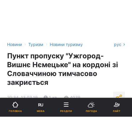
›
›
Новини
Туризм
Новини туризму
рус
Пункт пропуску "Ужгород-
Вишнє Нємецьке" на кордоні зі
Словаччиною тимчасово
закриється
20:34, 13.03.19
1 хв.
4039
RU
МОВА
ГОЛОВНА
РОЗДІЛИ
ПОГОДА
ЛАЙТ
Підпишіться на нас в Google