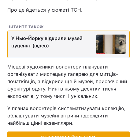
Про це йдеться у сюжеті ТСН.
Лонгріди
ЧИТАЙТЕ ТАКОЖ
Відео з Youtube
Статті
У Нью-Йорку відкрили музей
Інтерв'ю
Думки
цуценят (відео)
Архів
Вакансії
Місцеві художники-волонтери планувати
Контакти
організувати мистецьку галерею для митців-
початківців, а відкрили ще й музей, присвячений
Послуги
фурнітурі одягу. Нині в ньому десятки тисяч
експонатів, у тому числі і унікальних.
У планах волонтерів систематизувати колекцію,
облаштувати музейні вітрини і дослідити
найбільш цінні екземпляри.