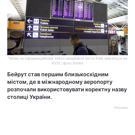
Тепер на інформаційному табло авіарейсів місто Київ значиться як
KYIV \ фото УНІАН
Бейрут став першим близькосхідним
містом, де в міжнародному аеропорту
розпочали використовувати коректну назву
столиці України.
Реклама