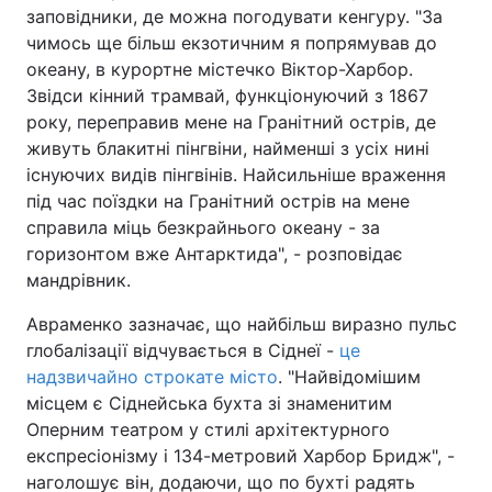
заповідники, де можна погодувати кенгуру. "За
чимось ще більш екзотичним я попрямував до
океану, в курортне містечко Віктор-Харбор.
Звідси кінний трамвай, функціонуючий з 1867
року, переправив мене на Гранітний острів, де
живуть блакитні пінгвіни, найменші з усіх нині
існуючих видів пінгвінів. Найсильніше враження
під час поїздки на Гранітний острів на мене
справила міць безкрайнього океану - за
горизонтом вже Антарктида", - розповідає
мандрівник.
Авраменко зазначає, що найбільш виразно пульс
глобалізації відчувається в Сіднеї -
це
надзвичайно строкате місто
. "Найвідомішим
місцем є Сіднейська бухта зі знаменитим
Оперним театром у стилі архітектурного
експресіонізму і 134-метровий Харбор Бридж", -
наголошує він, додаючи, що по бухті радять