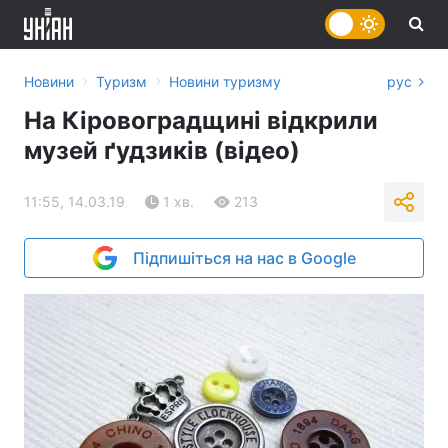
›
›
Новини
Туризм
Новини туризму
рус
На Кіровоградщині відкрили
музей ґудзиків (відео)
11:55, 14.03.19
1 хв.
213
Підпишіться на нас в Google