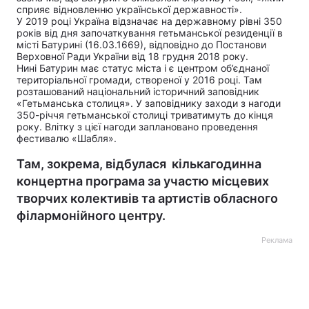
сприяє відновленню української державності».
У 2019 році Україна відзначає на державному рівні 350
років від дня започаткування гетьманської резиденції в
місті Батурині (16.03.1669), відповідно до Постанови
Верховної Ради України від 18 грудня 2018 року.
Нині Батурин має статус міста і є центром об’єднаної
територіальної громади, створеної у 2016 році. Там
розташований національний історичний заповідник
«Гетьманська столиця». У заповіднику заходи з нагоди
350-річчя гетьманської столиці триватимуть до кінця
року. Влітку з цієї нагоди заплановано проведення
фестивалю «Шабля».
Там, зокрема, відбулася кількагодинна
концертна програма за участю місцевих
творчих колективів та артистів обласного
філармонійного центру.
Реклама