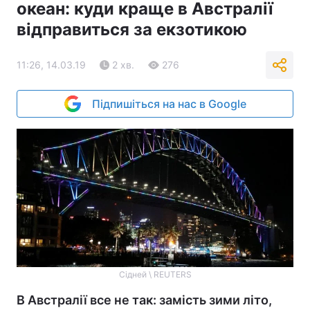
океан: куди краще в Австралії
відправиться за екзотикою
11:26, 14.03.19
2 хв.
276
Підпишіться на нас в Google
Сідней \ REUTERS
В Австралії все не так: замість зими літо,