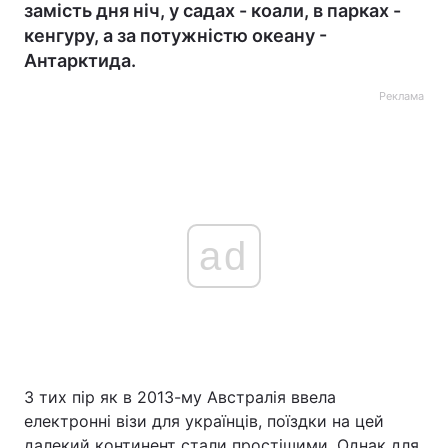
замість дня ніч, у садах - коали, в парках -
кенгуру, а за потужністю океану -
Антарктида.
Реклама
ad
З тих пір як в 2013-му Австралія ввела
електронні візи для українців, поїздки на цей
далекий континент стали простішими. Однак для