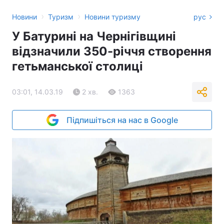
›
›
Новини
Туризм
Новини туризму
рус
У Батурині на Чернігівщині
відзначили 350-річчя створення
гетьманської столиці
03:01, 14.03.19
2 хв.
1363
Підпишіться на нас в Google