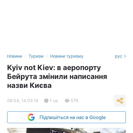
›
›
Новини
Туризм
Новини туризму
рус
Kyiv not Kiev: в аеропорту
Бейрута змінили написання
назви Києва
09:54, 14.03.19
1 хв.
579
Підпишіться на нас в Google