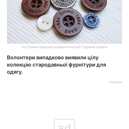
На Кіровоградщині відкрили музей ґудзиків (відео)
Волонтери випадково виявили цілу
колекцію стародавньої фурнітури для
одягу.
Реклама
ad