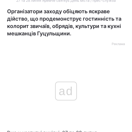
27 та 28 липня Яремче святкує День міста / прес-служба
Організатори заходу обіцяють яскраве
дійство, що продемонструє гостинність та
колорит звичаїв, обрядів, культури та кухні
мешканців Гуцульщини.
Реклама
ad