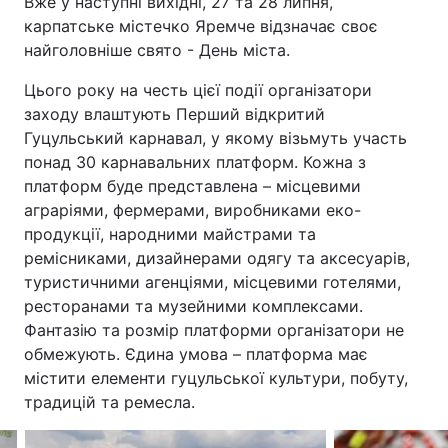
Вже у наступні вихідні, 27 та 28 липня,
карпатське містечко Яремче відзначає своє
найголовніше свято - День міста.
Цього року на честь цієї події організатори
заходу влаштують Перший відкритий
Гуцульський карнавал, у якому візьмуть участь
понад 30 карнавальних платформ. Кожна з
платформ буде представлена – місцевими
аграріями, фермерами, виробниками еко-
продукції, народними майстрами та
ремісниками, дизайнерами одягу та аксесуарів,
туристичними агенціями, місцевими готелями,
ресторанами та музейними комплексами.
Фантазію та розмір платформи організатори не
обмежують. Єдина умова – платформа має
містити елементи гуцульської культури, побуту,
традицій та ремесла.