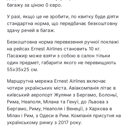
багажу за ціною 0 євро.
Тема оформлення
У разі, якщо це не зробити, по квитку буде діяти
стандартна норма, що передбачає безкоштовну
здачу речей в багаж.
Безкоштовна норма перевезення ручної поклажі
на рейсах Ernest Airlines становить 10 кг.
Пасажир може взяти з собою в салон тільки
один предмет, габарити якого не перевищують
55х35х25 см.
Маршрутна мережа Ernest Airlines включає
чотири українських міста. Авіакомпанія літає в
київський аеропорт Жуляни з Бергамо, Болоньї,
Рима, Неаполя, Мілана та Генуї, до Львова з
Бергамо, Риму, Неаполя і Венеції, з Харкова в
Мілан і Рим, з Одеси в Рим. Компанія присутня на
українському ринку з 2017 року.