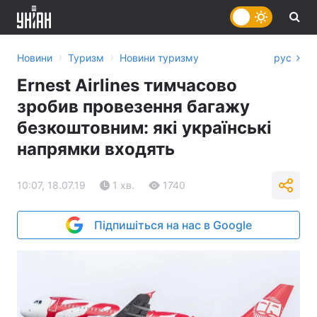
›
›
Новини
Туризм
Новини туризму
рус
Ernest Airlines тимчасово
зробив провезення багажу
безкоштовним: які українські
напрямки входять
10:07, 18.07.19
1 хв.
1740
Підпишіться на нас в Google