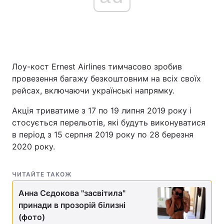
Головна
Війна
Україна
Політика
Лоу-кост Ernest Airlines тимчасово зробив
провезення багажу безкоштовним на всіх своїх
Економіка
Світ
рейсах, включаючи українські напрямку.
Спорт
Наука
Акція триватиме з 17 по 19 липня 2019 року і
стосується перельотів, які будуть виконуватися
Техно і зв'язок
Лайт
в період з 15 серпня 2019 року по 28 березня
2020 року.
Зброя
Інциденти
ЧИТАЙТЕ ТАКОЖ
Здоров'я
Туризм
Анна Сєдокова "засвітила"
Цікавинки
Погода
принади в прозорій білизні
(фото)
Екологія
Регіони