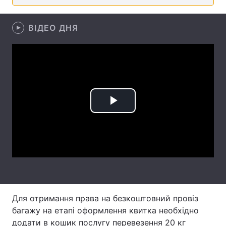
Лонгріди
ВІДЕО ДНЯ
Відео з Youtube
Статті
Інтерв'ю
Думки
Архів
Вакансії
Play
Контакти
Video
Послуги
Для отримання права на безкоштовний провіз
багажу на етапі оформлення квитка необхідно
додати в кошик послугу перевезення 20 кг