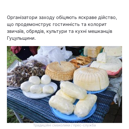
Організатори заходу обіцяють яскраве дійство,
що продемонструє гостинність та колорит
звичаїв, обрядів, культури та кухні мешканців
Гуцульщини.
Традиційні смаколики / прес-служба