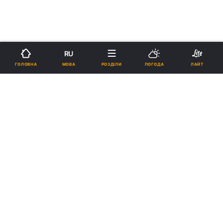
RU
МОВА
ГОЛОВНА
РОЗДІЛИ
ПОГОДА
ЛАЙТ
›
›
Новини
Туризм
Новини туризму
рус
Ryanair ввів спецтарифи з Києва
для пасажирів скасованих
рейсів Wizz Air