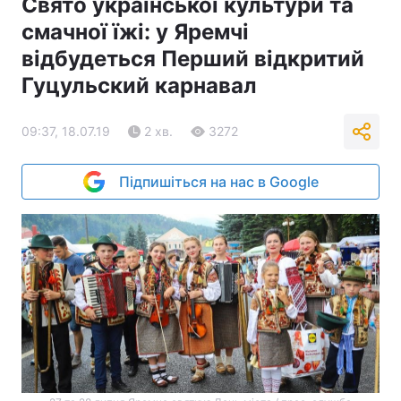
Свято української культури та
смачної їжі: у Яремчі
відбудеться Перший відкритий
Гуцульский карнавал
09:37, 18.07.19
2 хв.
3272
Підпишіться на нас в Google