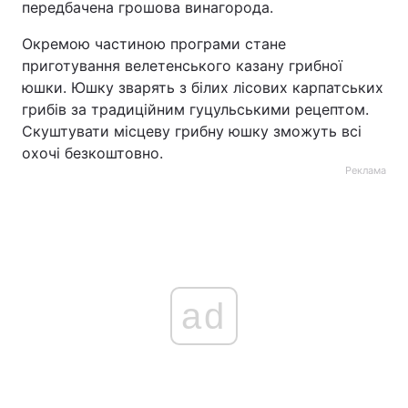
передбачена грошова винагорода.
Окремою частиною програми стане
приготування велетенського казану грибної
юшки. Юшку зварять з білих лісових карпатських
грибів за традиційним гуцульськими рецептом.
Скуштувати місцеву грибну юшку зможуть всі
охочі безкоштовно.
Реклама
ad