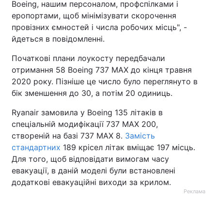
Boeing, нашим персоналом, профспілками і
еропортами, щоб мінімізувати скорочення
провізних ємностей і числа робочих місць", -
йдеться в повідомленні.
Початкові плани лоукосту передбачали
отримання 58 Boeing 737 MAX до кінця травня
2020 року. Пізніше це число було переглянуто в
бік зменшення до 30, а потім 20 одиниць.
Ryanair замовила у Boeing 135 літаків в
спеціальній модифікації 737 MAX 200,
створеній на базі 737 MAX 8.
Замість
стандартних
189 крісел літак вміщає 197 місць.
Для того, щоб відповідати вимогам часу
евакуації, в даній моделі були встановлені
додаткові евакуаційні виходи за крилом.
Реклама