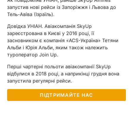
Як повідомляв УНІАН, раніше SkyUp Airlines
запустив нові рейси із Запоріжжя і Львова до
Тель-Авіва (Ізраїль).
Довідка УНІАН. Авіакомпанія SkyUp
зареєстрована в Києві у 2016 році, її
засновником є компанія «ACS-Україна» Тетяни
Альби і Юрія Альби, яким також належить
туроператор Join Up.
Перші чартерні польоти авіакомпанії SkyUp
відбулися в 2018 році, а наприкінці грудня вона
запустила регулярні рейси.
ПІДТРИМАЙТЕ НАС