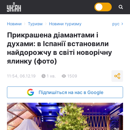
›
›
Новини
Туризм
Новини туризму
рус
Прикрашена діамантами і
духами: в Іспанії встановили
найдорожчу в світі новорічну
ялинку (фото)
11:54, 06.12.19
1 хв.
1509
Підпишіться на нас в Google