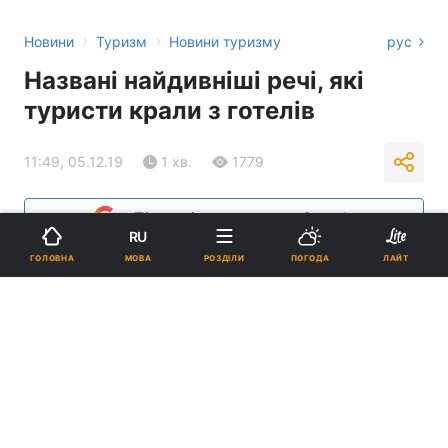
›
›
Новини
Туризм
Новини туризму
рус
Названі найдивніші речі, які
туристи крали з готелів
11:49, 05.12.19
1 хв.
1779
Підпишіться на нас в Google
RU
МОВА
ГОЛОВНА
РОЗДІЛИ
ПОГОДА
ЛАЙТ