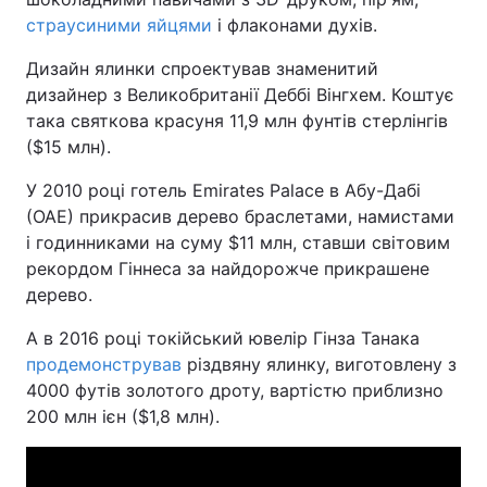
страусиними яйцями
і флаконами духів.
Тема оформлення
Дизайн ялинки спроектував знаменитий
дизайнер з Великобританії Деббі Вінгхем. Коштує
така святкова красуня 11,9 млн фунтів стерлінгів
($15 млн).
У 2010 році готель Emirates Palace в Абу-Дабі
(ОАЕ) прикрасив дерево браслетами, намистами
і годинниками на суму $11 млн, ставши світовим
рекордом Гіннеса за найдорожче прикрашене
дерево.
А в 2016 році токійський ювелір Гінза Танака
продемонстрував
різдвяну ялинку, виготовлену з
4000 футів золотого дроту, вартістю приблизно
200 млн ієн ($1,8 млн).