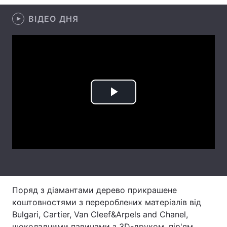
Лонгріди
ВІДЕО ДНЯ
Відео з Youtube
Статті
Інтерв'ю
Думки
Архів
Вакансії
Play
Контакти
Video
Послуги
Поряд з діамантами дерево прикрашене
коштовностями з перероблених матеріалів від
Bulgari, Cartier, Van Cleef&Arpels and Chanel,
шоколадними павичами з 3D-друком, пір'ям,