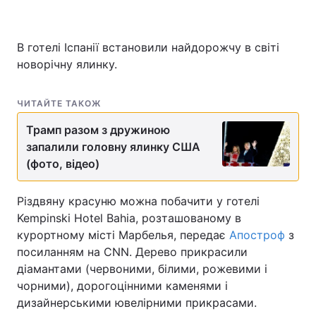
В готелі Іспанії встановили найдорожчу в світі
Головна
Війна
новорічну ялинку.
Україна
Політика
ЧИТАЙТЕ ТАКОЖ
Економіка
Світ
Трамп разом з дружиною
запалили головну ялинку США
Спорт
Наука
(фото, відео)
Техно і зв'язок
Лайт
Різдвяну красуню можна побачити у готелі
Зброя
Інциденти
Kempinski Hotel Bahia, розташованому в
курортному місті Марбелья, передає
Апостроф
з
Здоров'я
Туризм
посиланням на CNN. Дерево прикрасили
діамантами (червоними, білими, рожевими і
Цікавинки
Погода
чорними), дорогоцінними каменями і
дизайнерськими ювелірними прикрасами.
Екологія
Регіони