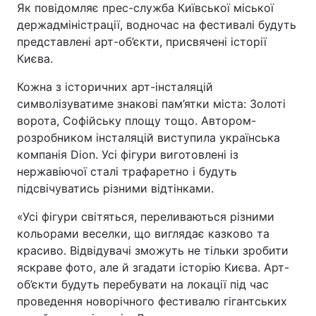
Як повідомляє прес-служба Київської міської
держадміністрації, водночас на фестивалі будуть
представлені арт-об’єкти, присвячені історії
Києва.
Кожна з історичних арт-інсталяцій
символізуватиме знакові пам’ятки міста: Золоті
ворота, Софійську площу тощо. Автором-
розробником інсталяцій виступила українська
компанія Dion. Усі фігури виготовлені із
нержавіючої сталі трафаретно і будуть
підсвічуватись різними відтінками.
«Усі фігури світяться, переливаються різними
кольорами веселки, що виглядає казково та
красиво. Відвідувачі зможуть не тільки зробити
яскраве фото, але й згадати історію Києва. Арт-
об’єкти будуть перебувати на локації під час
проведення новорічного фестивалю гігантських