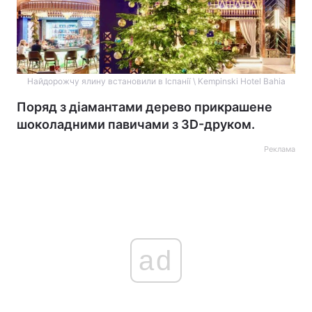
Найдорожчу ялину встановили в Іспанії \ Kempinski Hotel Bahia
Поряд з діамантами дерево прикрашене
шоколадними павичами з 3D-друком.
Реклама
ad