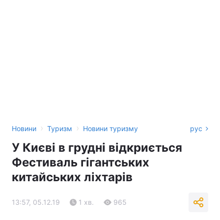
›
›
Новини
Туризм
Новини туризму
рус
У Києві в грудні відкриється
Фестиваль гігантських
китайських ліхтарів
13:57, 05.12.19
1 хв.
965