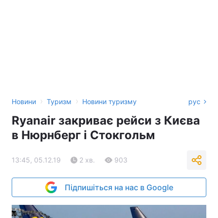
›
›
Новини
Туризм
Новини туризму
рус
Ryanair закриває рейси з Києва
в Нюрнберг і Стокгольм
13:45, 05.12.19
2 хв.
903
Підпишіться на нас в Google