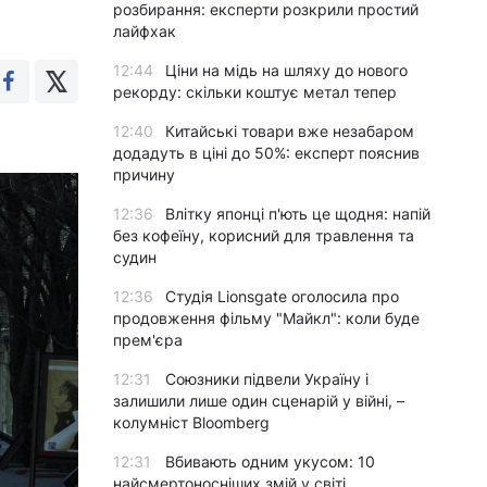
розбирання: експерти розкрили простий
лайфхак
12:44
Ціни на мідь на шляху до нового
рекорду: скільки коштує метал тепер
12:40
Китайські товари вже незабаром
додадуть в ціні до 50%: експерт пояснив
причину
12:36
Влітку японці п'ють це щодня: напій
без кофеїну, корисний для травлення та
судин
12:36
Студія Lionsgate оголосила про
продовження фільму "Майкл": коли буде
прем'єра
12:31
Союзники підвели Україну і
залишили лише один сценарій у війні, –
колумніст Bloomberg
12:31
Вбивають одним укусом: 10
найсмертоносніших змій у світі