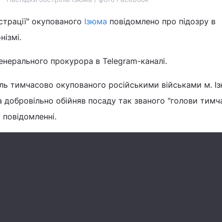
істрації" окупованого
Ізюма
повідомлено про підозру в
нізмі.
енерального прокурора в Telegram-каналі.
ель тимчасово окупованого російськими військами м. І
а добровільно обійняв посаду так званого "голови тимч
у повідомленні.