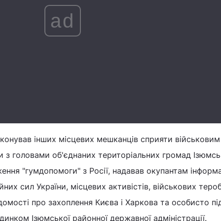
ad
конував інших місцевих мешканців сприяти військовим 
и з головами об'єднаних територіальних громад Ізюмс
ння "гумдопомоги" з Росії, надавав окупантам інформ
них сил України, місцевих активістів, військових теро
омості про захоплення Києва і Харкова та особисто пі
динком Ізюмської районної державної адміністрації.