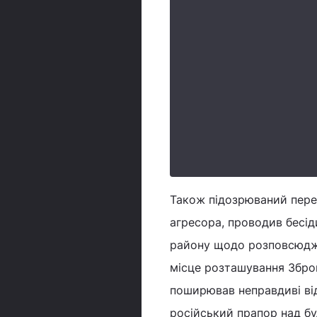
Також підозрюваний пере
агресора, проводив бесід
району щодо розповсюдже
місце розташування Зброй
поширював неправдиві від
російський прапор над бу