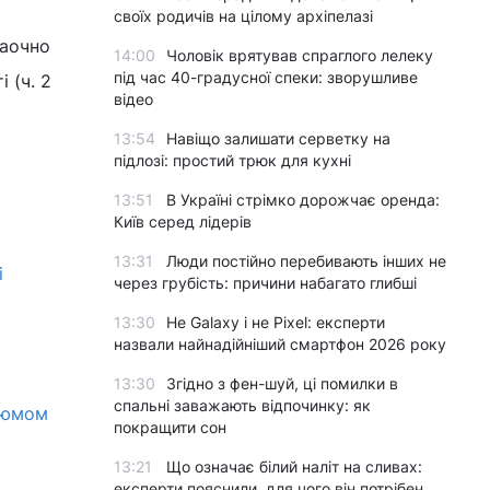
своїх родичів на цілому архіпелазі
заочно
14:00
Чоловік врятував спраглого лелеку
під час 40-градусної спеки: зворушливе
 (ч. 2
відео
13:54
Навіщо залишати серветку на
підлозі: простий трюк для кухні
13:51
В Україні стрімко дорожчає оренда:
Київ серед лідерів
13:31
Люди постійно перебивають інших не
і
через грубість: причини набагато глибші
13:30
Не Galaxy і не Pixel: експерти
назвали найнадійніший смартфон 2026 року
13:30
Згідно з фен-шуй, ці помилки в
спальні заважають відпочинку: як
Ізюмом
покращити сон
13:21
Що означає білий наліт на сливах:
експерти пояснили, для чого він потрібен