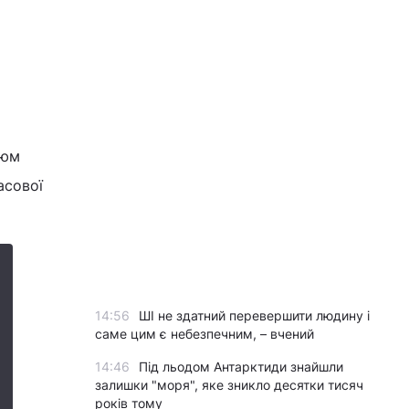
зюм
асової
14:56
ШІ не здатний перевершити людину і
саме цим є небезпечним, – вчений
14:46
Під льодом Антарктиди знайшли
залишки "моря", яке зникло десятки тисяч
років тому