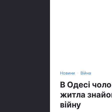
›
Новини
Війна
В Одесі чоло
житла знайом
війну