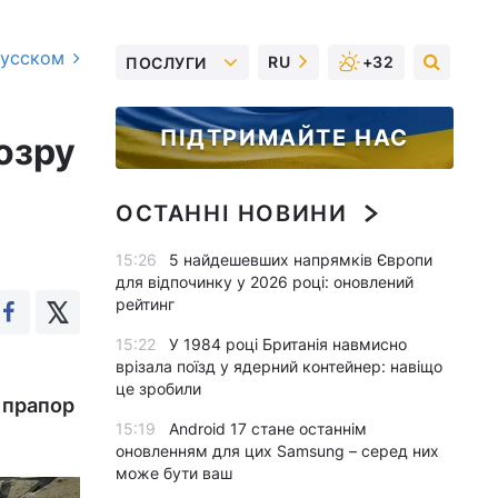
русском
RU
+32
ПОСЛУГИ
ПІДТРИМАЙТЕ НАС
озру
ОСТАННІ НОВИНИ
15:26
5 найдешевших напрямків Європи
для відпочинку у 2026 році: оновлений
рейтинг
15:22
У 1984 році Британія навмисно
врізала поїзд у ядерний контейнер: навіщо
це зробили
 прапор
15:19
Android 17 стане останнім
оновленням для цих Samsung – серед них
може бути ваш