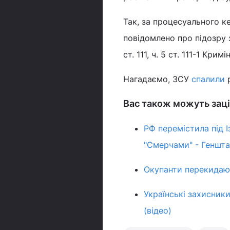
Так, за процесуального к
повідомлено про підозру 
ст. 111, ч. 5 ст. 111-1 Кри
Нагадаємо, ЗСУ
спалили
р
Вас також можуть заці
РФ перемістила під І
"Смерчами" - Геншт
Окупанти перекидают
Українські захисники
(відео)