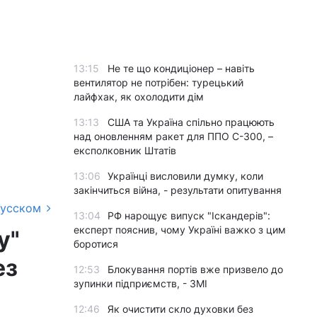
13:15
Не те що кондиціонер – навіть
вентилятор не потрібен: турецький
лайфхак, як охолодити дім
13:13
США та Україна спільно працюють
над оновленням ракет для ППО С-300, –
експолковник Штатів
13:06
Українці висловили думку, коли
закінчиться війна, - результати опитування
русском
13:04
РФ нарощує випуск "Іскандерів":
експерт пояснив, чому Україні важко з цим
у"
боротися
ез
12:53
Блокування портів вже призвело до
зупинки підприємств, - ЗМІ
12:46
Як очистити скло духовки без