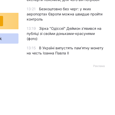
13:21
Безкоштовно без черг: у яких
аеропортах Європи можна швидше пройти
контроль
13:19
Зірка "Одіссеї" Деймон з'явився на
публіці зі своїми доньками-красунями
k
(фото)
13:15
В Україні випустять пам’ятну монету
на честь Іоанна Павла II
Реклама