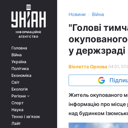
›
Новини
Війна
"Голові тимч
ІНФОРМАЦІЙНЕ
окупованого
АГЕНТСТВО
у держзраді
Головна
Війна
Україна
Віолетта Орлова
04:01, 07.
Політика
Економіка
Підпиш
Світ
Екологія
Житель окупованого мі
Регіони
Спорт
інформацію про місце 
Наука
над будинком Ізюмсько
Техно і зв'язок
Лайт