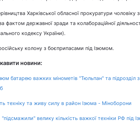
ерівництва Харківської обласної прокуратури чоловіку 
за фактом державної зради та колабораційної діяльності
мінального кодексу України).
осійську колону з боєприпасами під Ізюмом.
кавити новини:
зюм батарею важких мінометів "Тюльпан" та підрозділ з
аб
ь техніку та живу силу в район Ізюма - Міноборони
 "підсмажили" велику кількість важкої техніки РФ під 