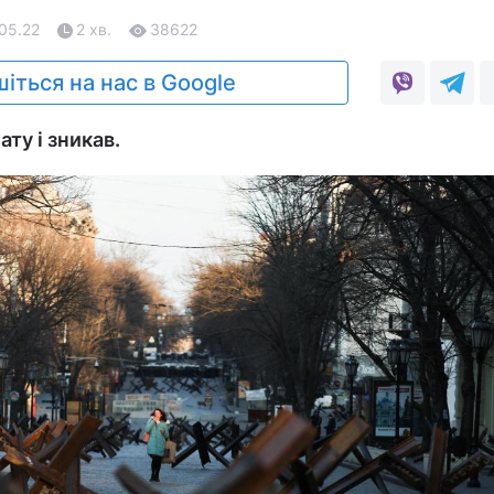
.05.22
2 хв.
38622
іться на нас в Google
ту і зникав.