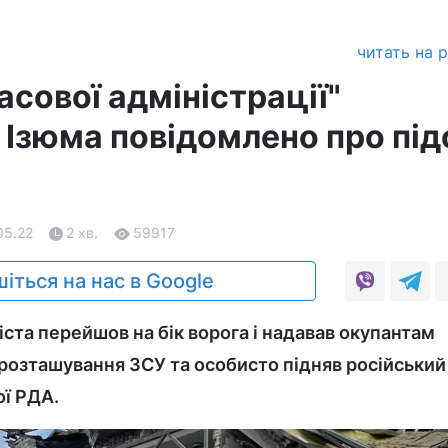
читать на 
асової адміністрації"
 Ізюма повідомлено про під
05.22
2 хв.
59917
іться на нас в Google
ста перейшов на бік ворога і надавав окупантам
розташування ЗСУ та особисто підняв російський
ї РДА.