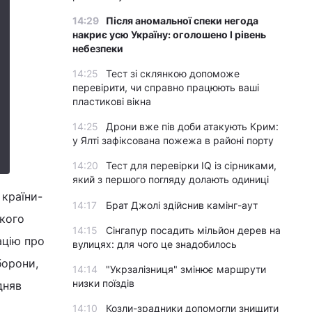
14:29
Після аномальної спеки негода
накриє усю Україну: оголошено І рівень
небезпеки
14:25
Тест зі склянкою допоможе
перевірити, чи справно працюють ваші
пластикові вікна
14:25
Дрони вже пів доби атакують Крим:
у Ялті зафіксована пожежа в районі порту
14:20
Тест для перевірки IQ із сірниками,
який з першого погляду долають одиниці
країни-
14:17
Брат Джолі здійснив камінг-аут
ького
14:15
Сінгапур посадить мільйон дерев на
ацію про
вулицях: для чого це знадобилось
борони,
14:14
"Укрзалізниця" змінює маршрути
низки поїздів
дняв
14:10
Козли-зрадники допомогли знищити