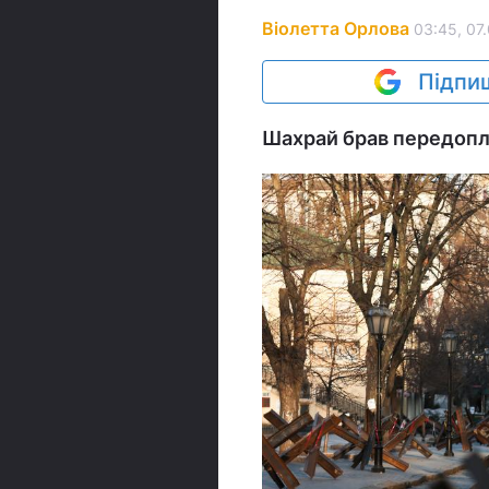
Віолетта Орлова
03:45, 07
Підпиш
Шахрай брав передопла