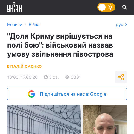
›
Новини
Війна
рус
"Доля Криму вирішується на
полі бою": військовий назвав
умову звільнення півострова
ВІТАЛІЙ САЄНКО
13:03, 17.06.26
3 хв.
3801
Підпишіться на нас в Google