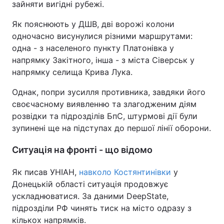
зайняти вигідні рубежі.
Як пояснюють у ДШВ, дві ворожі колони
одночасно висунулися різними маршрутами:
одна - з населеного пункту Платонівка у
напрямку Закітного, інша - з міста Сіверськ у
напрямку селища Крива Лука.
Однак, попри зусилля противника, завдяки його
своєчасному виявленню та злагодженим діям
розвідки та підрозділів БпС, штурмові дії були
зупинені ще на підступах до першої лінії оборони.
Ситуація на фронті - що відомо
Як писав УНІАН,
навколо Костянтинівки
у
Донецькій області ситуація продовжує
ускладнюватися. За даними DeepState,
підрозділи РФ чинять тиск на місто одразу з
кількох напрямків.