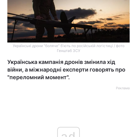
Українські дрони "боляче" бʼють по російській логістиці / фото
Генштаб ЗСУ
Українська кампанія дронів змінила хід
війни, а міжнародні експерти говорять про
"переломний момент".
Реклама
ad