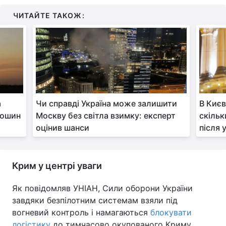
ЧИТАЙТЕ ТАКОЖ:
а
Чи справді Україна може залишити
В Києв
лошин
Москву без світла взимку: експерт
скільк
оцінив шанси
після 
Крим у центрі уваги
Як повідомляв УНІАН, Сили оборони України
завдяки безпілотним системам взяли під
вогневий контроль і намагаються
блокувати
логістику
до тимчасово окупованого Криму,