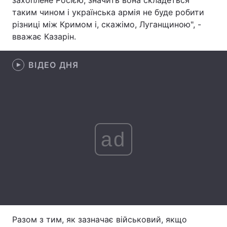
захоплене Росією, значить вона складеться
таким чином і українська армія не буде робити
Лонгріди
різниці між Кримом і, скажімо, Луганщиною", -
вважає Казарін.
Відео з Youtube
Статті
ВІДЕО ДНЯ
Інтерв'ю
Думки
Архів
Вакансії
Контакти
ad
Послуги
Разом з тим, як зазначає військовий, якщо