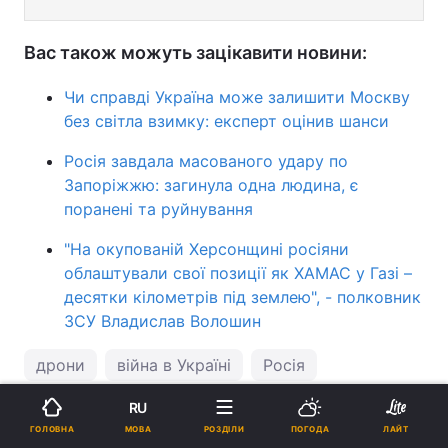
Вас також можуть зацікавити новини:
Чи справді Україна може залишити Москву
без світла взимку: експерт оцінив шанси
Росія завдала масованого удару по
Запоріжжю: загинула одна людина, є
поранені та руйнування
"На окупованій Херсонщині росіяни
облаштували свої позиції як ХАМАС у Газі –
десятки кілометрів під землею", - полковник
ЗСУ Владислав Волошин
дрони
війна в Україні
Росія
RU
ПІДТРИМАЙТЕ НАС
МОВА
ГОЛОВНА
РОЗДІЛИ
ПОГОДА
ЛАЙТ