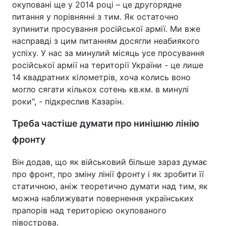
окуповані ще у 2014 році – це другорядне
питання у порівнянні з тим. Як остаточно
зупинити просування російської армії. Ми вже
насправді з цим питанням досягли неабиякого
успіху. У нас за минулий місяць усе просування
російської армії на території України - це лише
14 квадратних кілометрів, хоча колись воно
могло сягати кількох сотень кв.км. в минулі
роки", - підкреслив Казарін.
Треба частіше думати про нинішню лінію
фронту
Він додав, що як військовий більше зараз думає
про фронт, про зміну лінії фронту і як зробити її
статичною, аніж теоретично думати над тим, як
можна наближувати повернення українських
прапорів над територією окупованого
півострова.