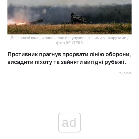
Дві ворожі колони одночасно висунулися різними маршрутами /
фото REUTERS
Противник прагнув прорвати лінію оборони,
висадити піхоту та зайняти вигідні рубежі.
Реклама
ad