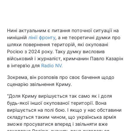
Головна
Війна
Нині актуальним є питання поточної ситуації на
нинішній
лінії фронту
, а не теоретичні думки про
Україна
Політика
шляхи повернення територій, які окуповані
Економіка
Світ
Росією з 2024 року. Таку думку висловив
військовий і журналіст, кримчанин Павло Казарін
Спорт
Наука
в інтерв’ю для
Radio NV.
Техно і зв'язок
Лайт
Зокрема, він розповів про своє бачення щодо
сценарію звільнення Криму.
Зброя
Інциденти
"Доля Криму вирішується так само як і доля
Здоров'я
Туризм
будь-якої іншої окупованої території. Вона
вирішується на полі бою. І якщо у нас обставини
Цікавинки
Погода
складуться таким чином, що українська армія
зможе просуватися вперед і звільняти вже
Екологія
Регіони