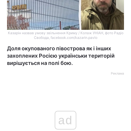
Казарін назвав умову звільнення Криму / Колаж УНІАН, фото Радіо
Свобода, facebook.com/kazarin.pavlo
Доля окупованого півострова як і інших
захоплених Росією українськи територій
вирішується на полі бою.
Реклама
ad