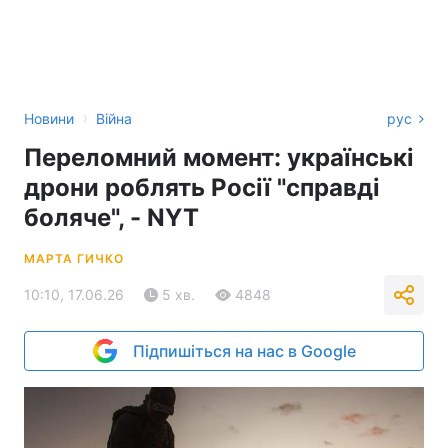
›
Новини
Війна
рус
Переломний момент: українські
дрони роблять Росії "справді
боляче", - NYT
МАРТА ГИЧКО
10:10, 17.06.26
5 хв.
4848
Підпишіться на нас в Google