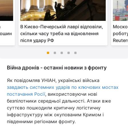
а
В Києво-Печерській лаврі відповіли,
Моско
лошин
скільки часу треба на відновлення
роботу
після удару РФ
Reuter
Війна дронів - останні новини з фронту
Як повідомляв УНІАН, українські війська
завдають системних ударів по ключових мостах
постачання Росії
, використовуючи нові
безпілотники середньої дальності. Атаки вже
суттєво пошкодили критичну логістичну
інфраструктуру між окупованим Кримом і
південними регіонами фронту.