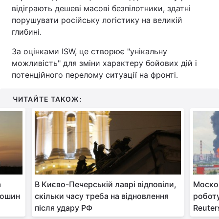
відіграють дешеві масові безпілотники, здатні
порушувати російську логістику на великій
глибині.
За оцінками ISW, це створює "унікальну
можливість" для зміни характеру бойових дій і
потенційного перелому ситуації на фронті.
ЧИТАЙТЕ ТАКОЖ:
а
В Києво-Печерській лаврі відповіли,
Моско
лошин
скільки часу треба на відновлення
роботу
після удару РФ
Reuter