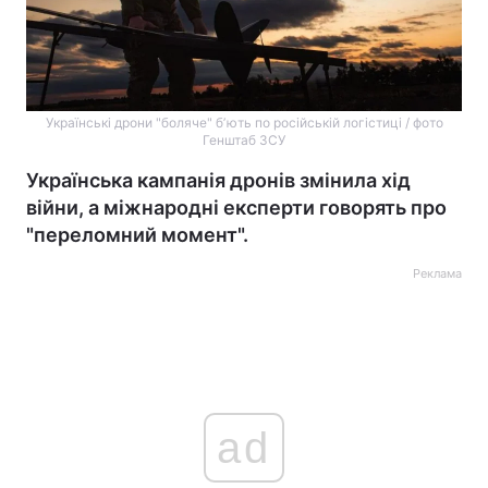
Українські дрони "боляче" бʼють по російській логістиці / фото
Генштаб ЗСУ
Українська кампанія дронів змінила хід
війни, а міжнародні експерти говорять про
"переломний момент".
Реклама
ad