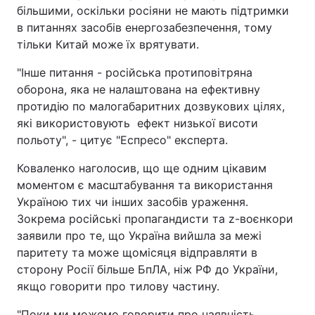
більшими, оскільки росіяни не мають підтримки
в питаннях засобів енергозабезпечення, тому
тільки Китай може їх врятувати.
"Інше питання - російська протиповітряна
оборона, яка не налаштована на ефективну
протидію по малогабаритних дозвукових цілях,
які використовують ефект низької висоти
польоту", - цитує "Еспресо" експерта.
Коваленко наголосив, що ще одним цікавим
моментом є масштабування та використання
Україною тих чи інших засобів ураження.
Зокрема російські пропагандисти та z-воєнкори
заявили про те, що Україна вийшла за межі
паритету та може щомісяця відправляти в
сторону Росії більше БпЛА, ніж РФ до України,
якщо говорити про тилову частину.
"Поки ми можемо говорити про наявність,