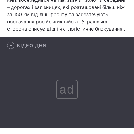
Київ зосередився на так званій "золотій середині"
– дорогах і залізницях, які розташовані більш ніж
Лонгріди
за 150 км від лінії фронту та забезпечують
постачання російських військ. Українська
Відео з Youtube
Статті
сторона описує ці дії як "логістичне блокування".
Інтерв'ю
Думки
ВІДЕО ДНЯ
Архів
Вакансії
Контакти
Послуги
ad