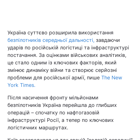
Головна
Війна
Україна суттєво розширила використання
безпілотників середньої дальності,
завдаючи
Україна
Політика
ударів по російській логістиці та інфраструктурі
Економіка
Світ
постачання. За оцінками військових аналітиків,
це стало одним із ключових факторів, який
Спорт
Наука
змінює динаміку війни та створює серйозні
проблеми для російської армії, пише
The New
Техно і зв'язок
Лайт
York Times.
Зброя
Інциденти
Після насичення фронту мільйонами
безпілотників Україна перейшла до глибших
Здоров'я
Туризм
операцій – спочатку по нафтогазовій
інфраструктурі Росії, а тепер по ключових
Цікавинки
Погода
логістичних маршрутах.
Екологія
Регіони