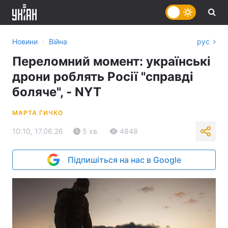
›
Новини
Війна
рус
Переломний момент: українські
дрони роблять Росії "справді
боляче", - NYT
МАРТА ГИЧКО
10:10, 17.06.26
5 хв.
4848
Підпишіться на нас в Google