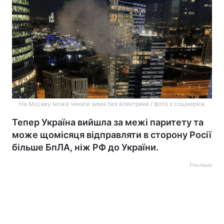
На Москву може чекати зима без електрики / фото з соцмереж
Тепер Україна вийшла за межі паритету та
може щомісяця відправляти в сторону Росії
більше БпЛА, ніж РФ до України.
Реклама