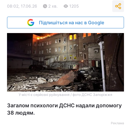
08:02, 17.06.26
2 хв.
1205
Підпишіться на нас в Google
У місті є серйозні руйнування / фото ДСНС Запоріжжя
Загалом психологи ДСНС надали допомогу
38 людям.
Реклама