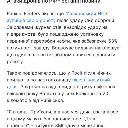
Атаки дронів по РФ - останні новини
Раніше Reuters писав, що
Московський НПЗ
зупинив свою роботу
після удару Сил оборони.
За словами журналістів, внаслідок удару на
підприємстві було пошкоджено установку
первинної переробки нафти, яка забезпечує 53%
потужності заводу. Водночас видання наголошує,
що один з блоків незабаром повинен відновити
роботу.
Також повідомлялось, що у Росії після нічних
прильотів по нафтосховищу
пішов "мазутний
дощ"
. Зокрема на відео видно вкриту нафтовою
плівкою річку Волготня у селі Волково за 20
кілометрів від Рибінська.
"Я в шоці. Приїхали, а в нас уся дача, взагалі все
в цьому мазуті. Усі рослини, все. "Дощ"
пройшов", - цитують ЗМІ одну з мешканок.