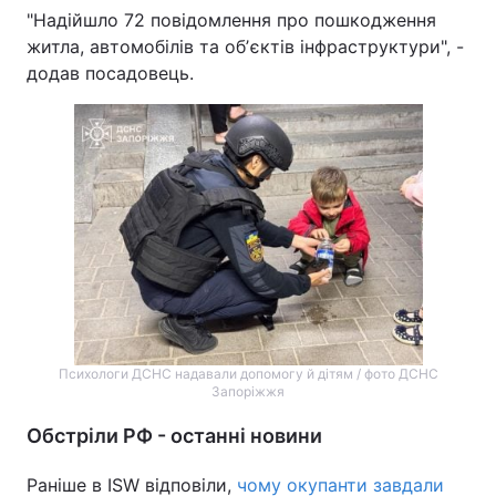
"Надійшло 72 повідомлення про пошкодження
житла, автомобілів та обʼєктів інфраструктури", -
додав посадовець.
Психологи ДСНС надавали допомогу й дітям / фото ДСНС
Запоріжжя
Обстріли РФ - останні новини
Раніше в ISW відповіли,
чому окупанти завдали