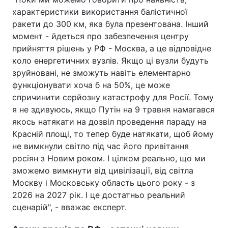
характеристики використання балістичної
ракети до 300 км, яка була презентована. Інший
момент - йдеться про забезпечення центру
прийняття рішень у РФ - Москва, а це відповідне
коло енергетичних вузлів. Якщо ці вузли будуть
зруйновані, не зможуть навіть елементарно
функціонувати хоча б на 50%, це може
спричинити серйозну катастрофу для Росії. Тому
я не здивуюсь, якщо Путін на 9 травня намагався
якось натякати на дозвіл проведення параду на
Красній площі, то тепер буде натякати, щоб йому
не вимкнули світло під час його привітання
росіян з Новим роком. І цілком реально, що ми
зможемо вимкнути від цивілізації, від світла
Москву і Московську область цього року - з
2026 на 2027 рік. І це достатньо реальний
сценарій", - вважає експерт.