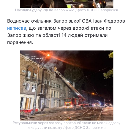
Наслідки удару РФ по Запоріжжю / фото ДСНС Запоріжжя
Водночас очільник Запорізької ОВА Іван Федоров
написав
, що загалом через ворожі атаки по
Запоріжжю та області 14 людей отримали
поранення.
Рятувальники через загрозу повторної атаки не могли одразу
ліквідувати пожежу / фото ДСНС Запоріжжя