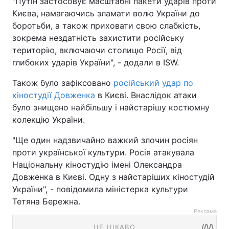
"Путін застосовує масштабні пакети ударів проти
Києва, намагаючись зламати волю України до
боротьби, а також приховати свою слабкість,
зокрема нездатність захистити російську
територію, включаючи столицю Росії, від
глибоких ударів України", - додали в ISW.
Також було зафіксовано
російський удар по
кіностудії Довженка
в Києві. Внаслідок атаки
було знищено найбільшу і найстарішу костюмну
колекцію України.
"Ще один надзвичайно важкий злочин росіян
проти української культури. Росія атакувала
Національну кіностудію імені Олександра
Довженка в Києві. Одну з найстаріших кіностудій
України", - повідомила міністерка культури
Тетяна Бережна.
Реклама