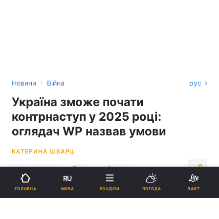
›
Новини
Війна
рус
Україна зможе почати
контрнаступ у 2025 році:
оглядач WP назвав умови
КАТЕРИНА ШВАРЦ
20:11, 24.09.24
2 хв.
5384
RU
МОВА
ГОЛОВНА
РОЗДІЛИ
ПОГОДА
ЛАЙТ
Підпишіться на нас в Google