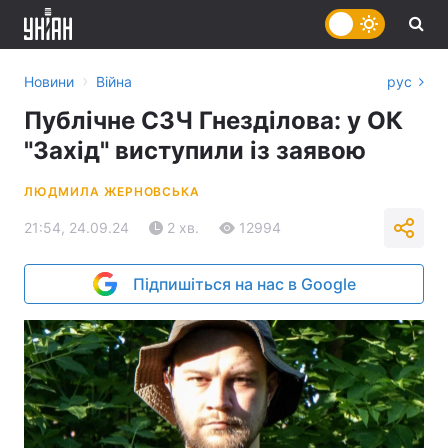
›
Новини
Війна
рус
Публічне СЗЧ Гнезділова: у ОК
"Захід" виступили із заявою
ЛЮДМИЛА ЖЕРНОВСЬКА
21:54, 24.09.24
2 хв.
12994
Підпишіться на нас в Google