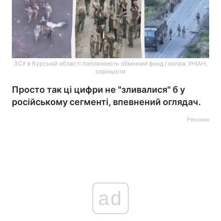
ЗСУ в Курській області поповнюють обмінний фонд / колаж УНІАН,
скріншоти
Просто так ці цифри не "зливалися" б у
російському сегменті, впевнений оглядач.
Реклама
ad