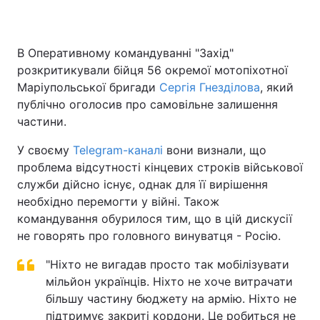
В Оперативному командуванні "Захід"
Головна
Війна
розкритикували бійця 56 окремої мотопіхотної
Маріупольської бригади
Сергія Гнезділова
, який
Україна
Політика
публічно оголосив про самовільне залишення
частини.
Економіка
Світ
У своєму
Telegram-каналі
вони визнали, що
Спорт
Наука
проблема відсутності кінцевих строків військової
служби дійсно існує, однак для її вирішення
Техно і зв'язок
Лайт
необхідно перемогти у війні. Також
командування обурилося тим, що в цій дискусії
Зброя
Інциденти
не говорять про головного винуватця - Росію.
Здоров'я
Туризм
"Ніхто не вигадав просто так мобілізувати
мільйон українців. Ніхто не хоче витрачати
Цікавинки
Погода
більшу частину бюджету на армію. Ніхто не
Екологія
Регіони
підтримує закриті кордони. Це робиться не