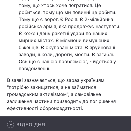
тому, що хтось хоче погратися. Це
Лонгріди
робиться, тому що ми повинні це робити.
Тому що є ворог. Є Росія. Є 2-мільйонна
російська армія, яка продовжує наступати.
Відео з Youtube
Статті
Є кожен день ракетні удари по наших
мирних містах. Є мільйони вимушених
Інтерв'ю
Думки
біженців. Є окуповані міста. Є зруйновані
Архів
Вакансії
заводи, школи, дороги, мости. Є загиблі.
Ось що є нашою проблемою", - йдеться у
Контакти
повідомленні.
Послуги
В заяві зазначається, що зараз українцям
"потрібно захищатися, а не займатися
громадським активізмом", а самовільне
залишення частини призводить до погіршення
ефективності обороноздатності.
ВІДЕО ДНЯ