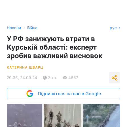
›
Новини
Війна
рус
У РФ занижують втрати в
Курській області: експерт
зробив важливий висновок
КАТЕРИНА ШВАРЦ
20:35, 24.09.24
2 хв.
4657
Підпишіться на нас в Google