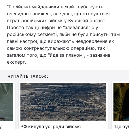
"Російські майданчики нехай і публікують
очевидно занижені, але дані, що стосуються
втрат російських військ у Курській області.
Просто так ці цифри не "зливалися" б у
російському сегменті, якби не були присутні там
певні настрої, що виражають невдоволення як
самою контрнаступальною операцією, так і
загалом того, що "йде за планом", - зазначив
експерт.
ЧИТАЙТЕ ТАКОЖ:
у
РФ кинула усі роди військ:
"Це бу