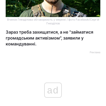
Вчинок Гнезділова обговорюють у мережі / фото Facebook/Сергій
Гнезділов
Зараз треба захищатися, а не "займатися
громадським активізмом", заявили у
командуванні.
Реклама
ad