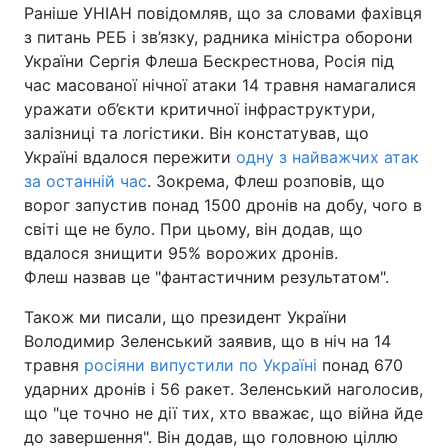
Раніше УНІАН повідомляв, що за словами фахівця
з питань РЕБ і зв’язку, радника міністра оборони
України Сергія Флеша Бескрестнова, Росія під
час масованої нічної атаки 14 травня намагалися
уражати об’єкти критичної інфраструктури,
залізниці та логістики. Він констатував, що
Україні вдалося пережити
одну з найважчих атак
за останній час
. Зокрема, Флеш розповів, що
ворог запустив понад 1500 дронів на добу, чого в
світі ще не було. При цьому, він додав, що
вдалося знищити 95% ворожих дронів.
Флеш назвав це "фантастичним результатом".
Також ми писали, що президент України
Володимир Зеленський заявив, що в ніч на 14
травня
росіяни випустили по Україні
понад 670
ударних дронів і 56 ракет. Зеленський наголосив,
що "це точно не дії тих, хто вважає, що війна йде
до завершення". Він додав, що головною ціллю