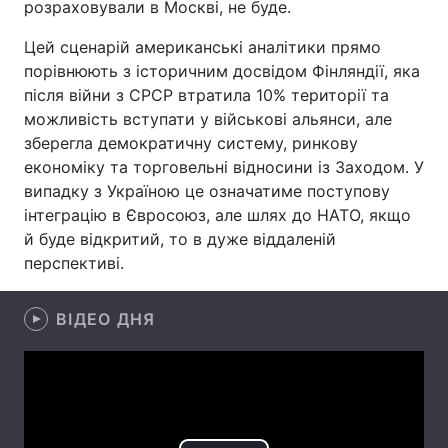
розраховували в Москві, не буде.
Лонгріди
Цей сценарій американські аналітики прямо
порівнюють з історичним досвідом Фінляндії, яка
після війни з СРСР втратила 10% території та
Відео з Youtube
Статті
можливість вступати у військові альянси, але
Інтерв'ю
Думки
зберегла демократичну систему, ринкову
економіку та торговельні відносини із Заходом. У
Архів
Вакансії
випадку з Україною це означатиме поступову
інтеграцію в Євросоюз, але шлях до НАТО, якщо
Контакти
й буде відкритий, то в дуже віддаленій
перспективі.
Послуги
ВІДЕО ДНЯ