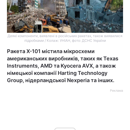
Деякі компоненти, виявлені в російських ракетах, також виявилися
підробками / Колаж: УНІАН, фото: ДСНС України
Ракета Х-101 містила мікросхеми
американських виробників, таких як Texas
Instruments, AMD та Kyocera AVX, а також
німецької компанії Harting Technology
Group, нідерландської Nexperia та інших.
Реклама