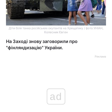
Діти біля танка російських окупантів на Хрещатику / фото УНІАН,
Колесник Євген
На Заході знову заговорили про
"фінляндизацію" України.
Реклама
ad