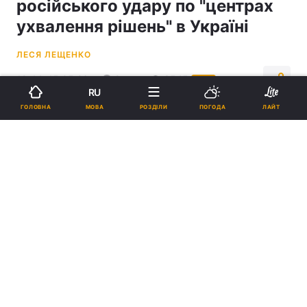
російського удару по "центрах
ухвалення рішень" в Україні
ЛЕСЯ ЛЕЩЕНКО
18:44, 15.05.26
2 хв.
3545
УНІАН
RU
МОВА
ГОЛОВНА
РОЗДІЛИ
ПОГОДА
ЛАЙТ
Підпишіться на нас в Google
Ступак прокоментував інформацію про можливий удар РФ по
"центрах ухвалення рішень" в Україні / колаж УНІАН, фото -