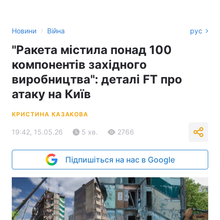
›
Новини
Війна
рус
"Ракета містила понад 100
компонентів західного
виробництва": деталі FT про
атаку на Київ
КРИСТИНА КАЗАКОВА
19:42, 15.05.26
5 хв.
2766
Підпишіться на нас в Google