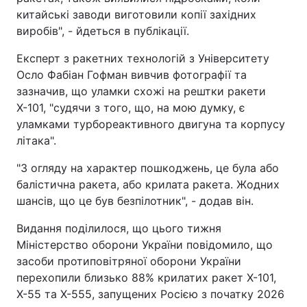
китайські заводи виготовили копії західних
виробів", - йдеться в публікації.
Експерт з ракетних технологій з Університету
Осло Фабіан Гофман вивчив фотографії та
зазначив, що уламки схожі на рештки ракети
Х-101, "судячи з того, що, на мою думку, є
уламками турбореактивного двигуна та корпусу
літака".
"З огляду на характер пошкоджень, це була або
балістична ракета, або крилата ракета. Жодних
шансів, що це був безпілотник", - додав він.
Видання поділилося, що цього тижня
Міністерство оборони України повідомило, що
засоби протиповітряної оборони України
перехопили близько 88% крилатих ракет Х-101,
Х-55 та Х-555, запущених Росією з початку 2026