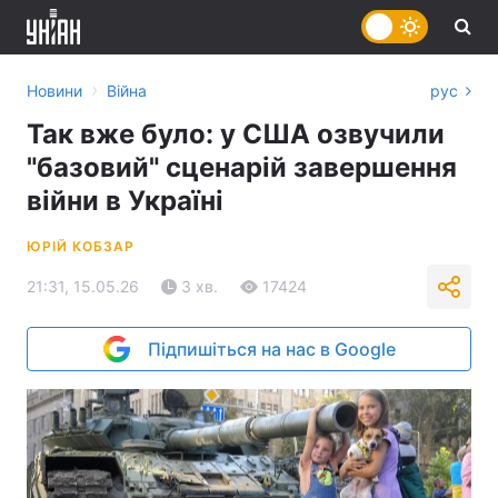
›
Новини
Війна
рус
Так вже було: у США озвучили
"базовий" сценарій завершення
війни в Україні
ЮРІЙ КОБЗАР
21:31, 15.05.26
3 хв.
17424
Підпишіться на нас в Google