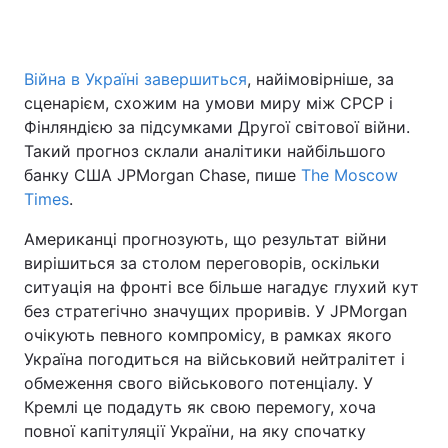
Війна в Україні завершиться
, найімовірніше, за
Головна
Війна
сценарієм, схожим на умови миру між СРСР і
Фінляндією за підсумками Другої світової війни.
Україна
Політика
Такий прогноз склали аналітики найбільшого
банку США JPMorgan Chase, пише
Економіка
Світ
The Moscow
Times
.
Спорт
Наука
Американці прогнозують, що результат війни
вирішиться за столом переговорів, оскільки
Техно і зв'язок
Лайт
ситуація на фронті все більше нагадує глухий кут
Зброя
Інциденти
без стратегічно значущих проривів. У JPMorgan
очікують певного компромісу, в рамках якого
Здоров'я
Туризм
Україна погодиться на військовий нейтралітет і
обмеження свого військового потенціалу. У
Цікавинки
Погода
Кремлі це подадуть як свою перемогу, хоча
повної капітуляції України, на яку спочатку
Екологія
Регіони