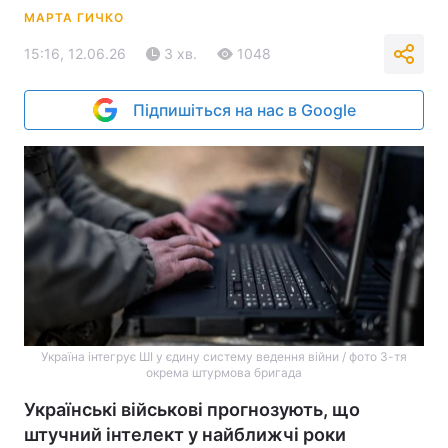
МАРТА ГИЧКО
15:16, 12.06.26
3 хв.
1048
Підпишіться на нас в Google
Україна інтегрує ШІ у єдину систему ведення війни / фото 3-тя
окрема штурмова бригада
Українські військові прогнозують, що
штучний інтелект у найближчі роки