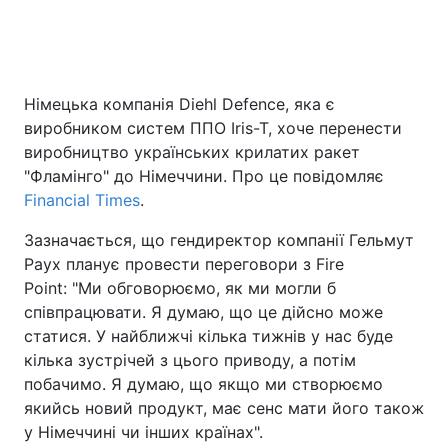
Головна
Війна
Німецька компанія Diehl Defence, яка є
виробником систем ППО Iris-T, хоче перенести
Україна
Політика
виробництво українських крилатих ракет
Економіка
Світ
"Фламінго" до Німеччини. Про це повідомляє
Financial Times
.
Спорт
Наука
Зазначається, що гендиректор компанії Гельмут
Техно і зв'язок
Лайт
Раух планує провести переговори з Fire
Point: "Ми обговорюємо, як ми могли б
Зброя
Інциденти
співпрацювати. Я думаю, що це дійсно може
статися. У найближчі кілька тижнів у нас буде
Здоров'я
Туризм
кілька зустрічей з цього приводу, а потім
побачимо. Я думаю, що якщо ми створюємо
Цікавинки
Погода
якийсь новий продукт, має сенс мати його також
у Німеччині чи інших країнах".
Екологія
Регіони