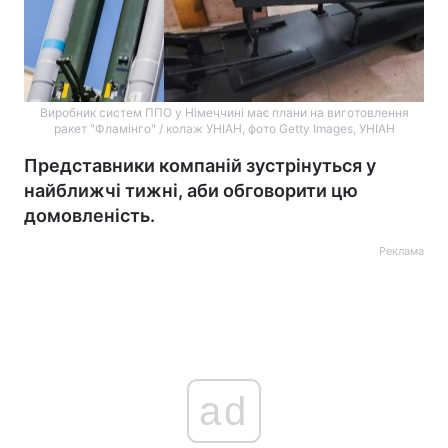
Виробник систем ППО у Німеччині має плани на виготовлення
ракет "Фламінго" / колаж УНІАН, фото Getty Images, УНІАН
Представники компаній зустрінуться у
найближчі тижні, аби обговорити цю
домовленість.
Реклама
ad