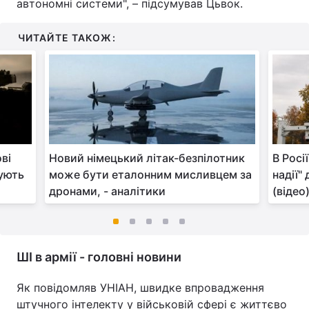
автономні системи", – підсумував Цьвок.
ЧИТАЙТЕ ТАКОЖ:
ові
Новий німецький літак-безпілотник
В Росі
ують
може бути еталонним мисливцем за
надії"
дронами, - аналітики
(відео
ШІ в армії - головні новини
Як повідомляв УНІАН, швидке впровадження
штучного інтелекту у військовій сфері є життєво