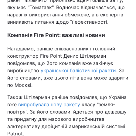
ракет "Фламінго" приблизно вдвічі більша за ту,
яку має "Томагавк". Водночас відзначається, що
наразі їх використання обмежене, а в експертів
виникають питання щодо її ефективності.
Компанія Fire Point: важливі новини
Нагадаємо, раніше співзасновник і головний
конструктор Fire Point Денис Штілерман
повідомляв, що його компанія вже закінчує
виробництво
української балістичної ракети
. За
його словами, вже цього літа вона може вдарити
по Москві.
Також Штілерман раніше повідомляв, що Україна
вже
випробувала нову ракету
класу "земля-
повітря". За його словами, йдеться про дешевшу
та придатну для масового виробництва
альтернативу дефіцитній американській системі
Patriot.