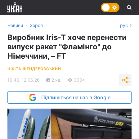
›
Новини
Зброя
рус
Виробник Iris-T хоче перенести
випуск ракет "Фламінго" до
Німеччини, – FT
НІКІТА ШЕНДЕРОВСЬКИЙ
16:46, 12.06.26
2 хв.
3604
Підпишіться на нас в Google