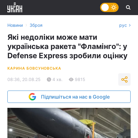
›
Новини
Зброя
рус
Які недоліки може мати
українська ракета "Фламінго": у
Defense Express зробили оцінку
КАРИНА БОВСУНОВСЬКА
08:36, 20.08.25
4 хв.
9815
Підпишіться на нас в Google