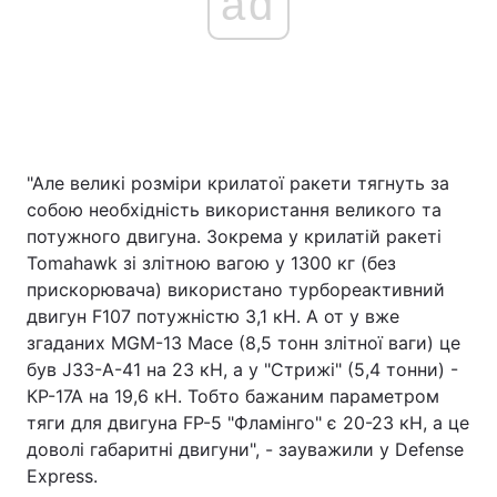
ad
"Але великі розміри крилатої ракети тягнуть за
собою необхідність використання великого та
потужного двигуна. Зокрема у крилатій ракеті
Tomahawk зі злітною вагою у 1300 кг (без
прискорювача) використано турбореактивний
двигун F107 потужністю 3,1 кН. А от у вже
згаданих MGM-13 Mace (8,5 тонн злітної ваги) це
був J33-A-41 на 23 кН, а у "Стрижі" (5,4 тонни) -
КР-17А на 19,6 кН. Тобто бажаним параметром
тяги для двигуна FP-5 "Фламінго" є 20-23 кН, а це
доволі габаритні двигуни", - зауважили у Defense
Express.