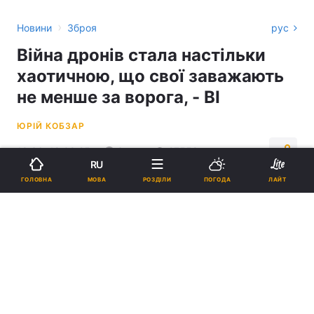
›
Новини
Зброя
рус
Війна дронів стала настільки
хаотичною, що свої заважають
не менше за ворога, - BI
ЮРІЙ КОБЗАР
19:36, 19.08.25
3 хв.
27558
RU
МОВА
ГОЛОВНА
РОЗДІЛИ
ПОГОДА
ЛАЙТ
Підпишіться на нас в Google