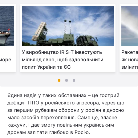
У виробництво IRIS-T інвестують
Ракета
 море
мільярд євро, щоб задовольнити
як нов
попит України та ЄС
змінит
Єдина надія у таких обставинах – це гострий
дефіцит ППО у російського агресора, через що
за першим рубежем оборони у росіян відносно
мало засобів перехоплення. Саме це, власне
кажучи, і дає змогу повільним українським
дронам залітати глибоко в Росію.