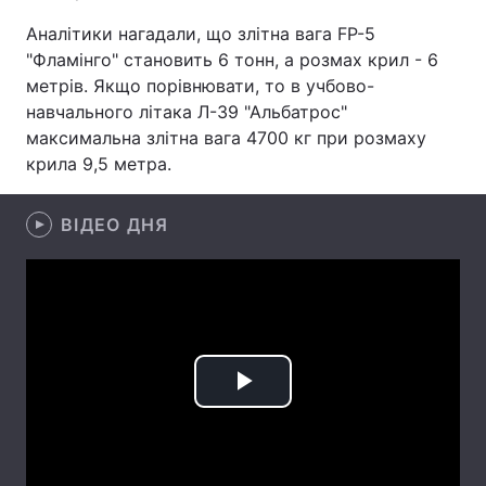
Аналітики нагадали, що злітна вага FP-5
Лонгріди
"Фламінго" становить 6 тонн, а розмах крил - 6
метрів. Якщо порівнювати, то в учбово-
Відео з Youtube
Статті
навчального літака Л-39 "Альбатрос"
максимальна злітна вага 4700 кг при розмаху
Інтерв'ю
Думки
крила 9,5 метра.
Архів
Вакансії
ВІДЕО ДНЯ
Контакти
Послуги
Play
Video