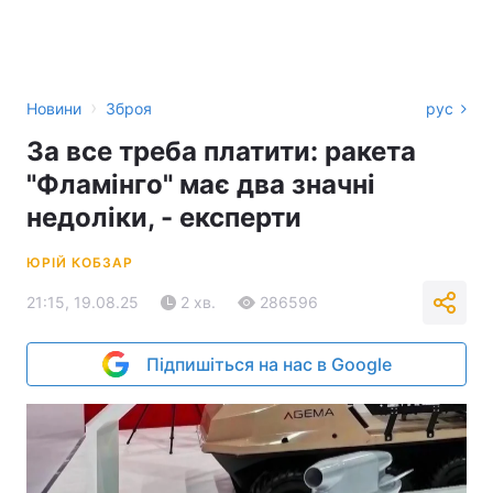
›
Новини
Зброя
рус
За все треба платити: ракета
"Фламінго" має два значні
недоліки, - експерти
ЮРІЙ КОБЗАР
21:15, 19.08.25
2 хв.
286596
Підпишіться на нас в Google