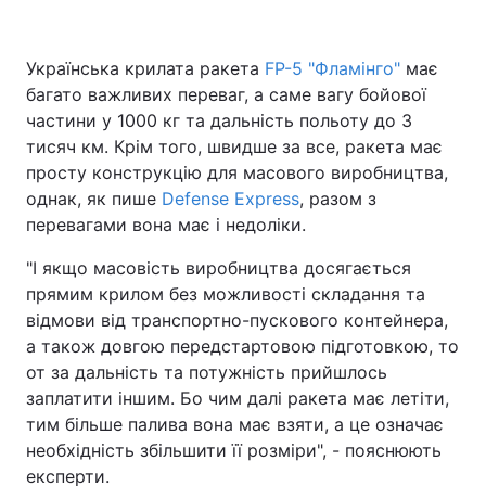
Українська крилата ракета
FP-5 "Фламінго"
має
багато важливих переваг, а саме вагу бойової
Головна
Війна
частини у 1000 кг та дальність польоту до 3
Україна
Політика
тисяч км. Крім того, швидше за все, ракета має
просту конструкцію для масового виробництва,
Економіка
Світ
однак, як пише
Defense Express
, разом з
перевагами вона має і недоліки.
Спорт
Наука
"І якщо масовість виробництва досягається
Техно і зв'язок
Лайт
прямим крилом без можливості складання та
відмови від транспортно-пускового контейнера,
Зброя
Інциденти
а також довгою передстартовою підготовкою, то
от за дальність та потужність прийшлось
Здоров'я
Туризм
заплатити іншим. Бо чим далі ракета має летіти,
тим більше палива вона має взяти, а це означає
Цікавинки
Погода
необхідність збільшити її розміри", - пояснюють
експерти.
Екологія
Регіони