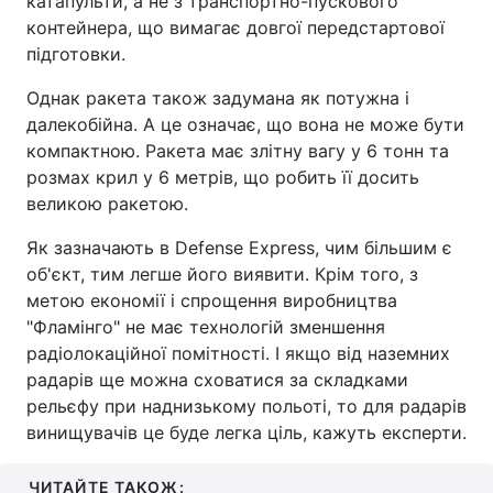
катапульти, а не з транспортно-пускового
контейнера, що вимагає довгої передстартової
підготовки.
Однак ракета також задумана як потужна і
далекобійна. А це означає, що вона не може бути
компактною. Ракета має злітну вагу у 6 тонн та
розмах крил у 6 метрів, що робить її досить
великою ракетою.
Як зазначають в Defense Express, чим більшим є
об'єкт, тим легше його виявити. Крім того, з
метою економії і спрощення виробництва
"Фламінго" не має технологій зменшення
радіолокаційної помітності. І якщо від наземних
радарів ще можна сховатися за складками
рельєфу при наднизькому польоті, то для радарів
винищувачів це буде легка ціль, кажуть експерти.
ЧИТАЙТЕ ТАКОЖ: