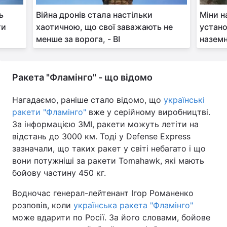
ь
Війна дронів стала настільки
Міни н
ти
хаотичною, що свої заважають не
устано
менше за ворога, - BI
наземн
Ракета "Фламінго" - що відомо
Нагадаємо, раніше стало відомо, що
українські
ракети "Фламінго"
вже у серійному виробництві.
За інформацією ЗМІ, ракети можуть летіти на
відстань до 3000 км. Тоді у Defense Express
зазначали, що таких ракет у світі небагато і що
вони потужніші за ракети Tomahawk, які мають
бойову частину 450 кг.
Водночас генерал-лейтенант Ігор Романенко
розповів, коли
українська ракета "Фламінго"
може вдарити по Росії. За його словами, бойове