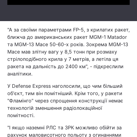
Тема оформлення
"А за своїми параметрами FP-5, з крилатих ракет,
ближча до американських ракет MGM-1 Matador
та MGM-13 Mace 50-60-х років. Зокрема MGM-13
Mace мав злітну вагу у 8,5 тонн при розмаху
стрілоподібного крила у 7 метрів, а летіла ця
ракета на дальність до 2400 км", - підкреслили
аналітики.
У Defense Express наголосили, що чим більший
об'єкт, тим він помітніший. Крім того, у ракети
"Фламінго" через спрощення конструкції немає
технологій зменшення радіолокаційної
помітності.
"І якщо наземні РЛС та ЗРК можливо обійти за
рахунок маловисотного польоту з огинаннями