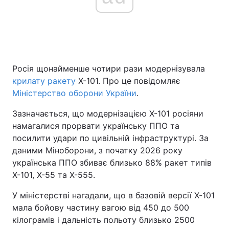
Головна
Війна
Україна
Політика
Росія щонайменше чотири рази модернізувала
крилату ракету
Х-101. Про це повідомляє
Економіка
Світ
Міністерство оборони України
.
Спорт
Наука
Зазначається, що модернізацією Х-101 росіяни
намагалися прорвати українську ППО та
Техно і зв'язок
Лайт
посилити удари по цивільній інфраструктурі. За
даними Міноборони, з початку 2026 року
Зброя
Інциденти
українська ППО збиває близько 88% ракет типів
Х-101, Х-55 та Х-555.
Здоров'я
Туризм
У міністерстві нагадали, що в базовій версії Х-101
Цікавинки
Погода
мала бойову частину вагою від 450 до 500
кілограмів і дальність польоту близько 2500
Екологія
Регіони