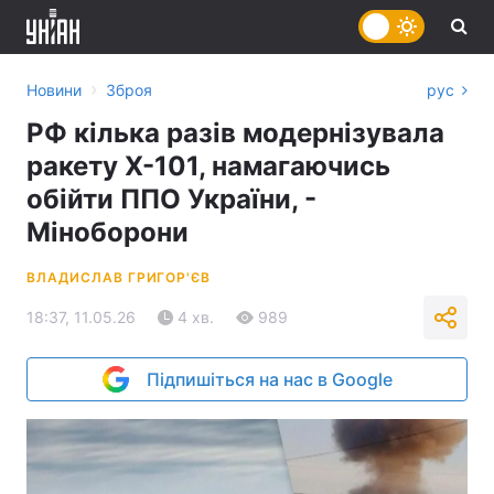
›
Новини
Зброя
рус
РФ кілька разів модернізувала
ракету Х-101, намагаючись
обійти ППО України, -
Міноборони
ВЛАДИСЛАВ ГРИГОР'ЄВ
18:37, 11.05.26
4 хв.
989
Підпишіться на нас в Google