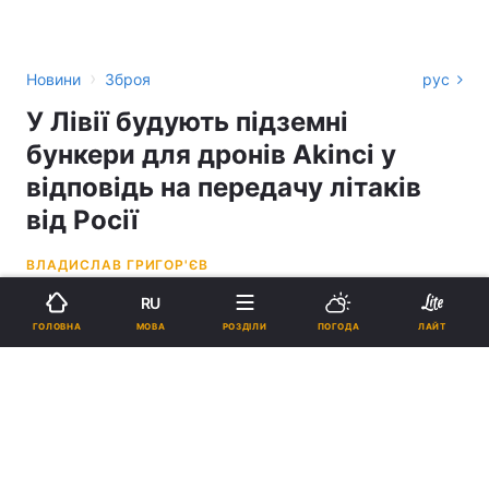
›
Новини
Зброя
рус
У Лівії будують підземні
бункери для дронів Akinci у
відповідь на передачу літаків
від Росії
ВЛАДИСЛАВ ГРИГОР'ЄВ
RU
17:57, 11.05.26
2 хв.
2270
МОВА
ГОЛОВНА
РОЗДІЛИ
ПОГОДА
ЛАЙТ
Підпишіться на нас в Google