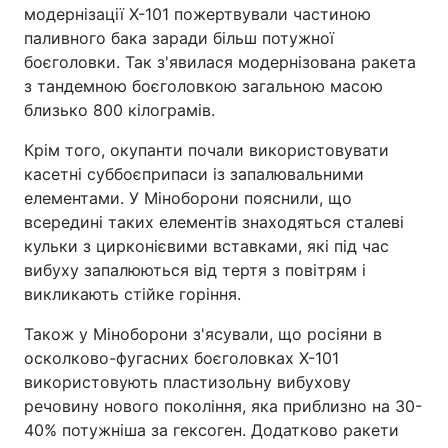
модернізації Х-101 пожертвували частиною
Тема оформлення
паливного бака заради більш потужної
боєголовки. Так з'явилася модернізована ракета
з тандемною боєголовкою загальною масою
близько 800 кілограмів.
Крім того, окупанти почали використовувати
касетні суббоєприпаси із запалювальними
елементами. У Міноборони пояснили, що
всередині таких елементів знаходяться сталеві
кульки з цирконієвими вставками, які під час
вибуху запалюються від тертя з повітрям і
викликають стійке горіння.
Також у Міноборони з'ясували, що росіяни в
осколково-фугасних боєголовках Х-101
використовують пластизольну вибухову
речовину нового покоління, яка приблизно на 30-
40% потужніша за гексоген. Додатково ракети