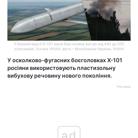
У базовій версії Х-101 мала боєголовку вагою від 450 до 500
кілограмів / Колаж УНІАН, фото – Міноборони України, УНІАН
У осколково-фугасних боєголовках Х-101
росіяни використовують пластизольну
вибухову речовину нового покоління.
Реклама
ad