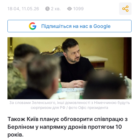
18:04, 11.05.26
2 хв.
1099
Підпишіться на нас в Google
За словами Зеленського, інші домовленості з Німеччиною будуть
сюрпризом для РФ / фото Офіс президента
Також Київ планує обговорити співпрацю з
Берліном у напрямку дронів протягом 10
років.