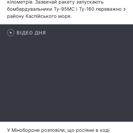
кілометрів. Зазвичай ракету запускають
бомбардувальники Ту-95МС і Ту-160 переважно з
Лонгріди
району Каспійського моря.
Відео з Youtube
Статті
ВІДЕО ДНЯ
Інтерв'ю
Думки
Архів
Вакансії
Контакти
Послуги
У Міноборони розповіли, що росіяни в ході