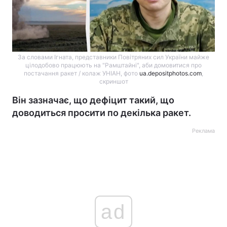
За словами Ігната, представники Повітряних сил України майже
цілодобово працюють на "Рамштайні", аби домовитися про
постачання ракет / колаж УНІАН, фото
ua.depositphotos.com
,
скриншот
Він зазначає, що дефіцит такий, що
доводиться просити по декілька ракет.
Реклама
ad