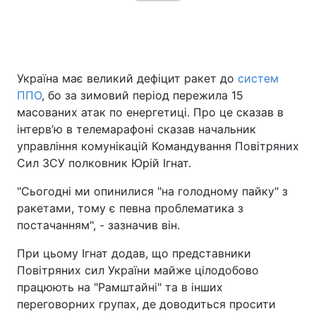
Головна
Війна
Україна має великий дефіцит ракет до
систем
Україна
Політика
ППО
, бо за зимовий період пережила 15
масованих атак по енергетиці. Про це сказав в
Економіка
Світ
інтерв’ю в телемарафоні сказав начальник
управління комунікацій Командування Повітряних
Спорт
Наука
Сил ЗСУ полковник Юрій Ігнат.
Техно і зв'язок
Лайт
"Сьогодні ми опинилися "на голодному пайку" з
ракетами, тому є певна проблематика з
Зброя
Інциденти
постачанням", - зазначив він.
Здоров'я
Туризм
При цьому Ігнат додав, що представники
Повітряних сил України майже цілодобово
Цікавинки
Погода
працюють на "Рамштайні" та в інших
переговорних групах, де доводиться просити
Екологія
Регіони