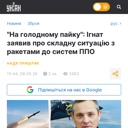
›
Новини
Зброя
рус
"На голодному пайку": Ігнат
заявив про складну ситуацію з
ракетами до систем ППО
НАДЯ ПРИШЛЯК
15:44, 08.05.26
2 хв.
3483
Підпишіться на нас в Google