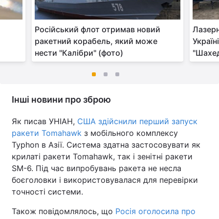
я
Російський флот отримав новий
Лазерн
ракетний корабель, який може
Україн
нести "Калібри" (фото)
"Шахед
Інші новини про зброю
Як писав УНІАН,
США здійснили перший запуск
ракети Tomahawk
з мобільного комплексу
Typhon в Азії. Система здатна застосовувати як
крилаті ракети Tomahawk, так і зенітні ракети
SM-6. Під час випробувань ракета не несла
боєголовки і використовувалася для перевірки
точності системи.
Також повідомлялось, що
Росія оголосила про