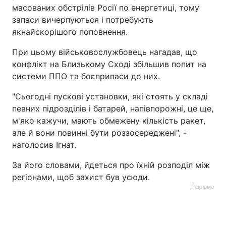
масованих обстрілів Росії по енергетиці, тому
Тема оформлення
запаси вичерпуються і потребують
якнайскорішого поповнення.
При цьому військовослужбовець нагадав, що
конфлікт на Близькому Сході збільшив попит на
системи ППО та боєприпаси до них.
"Сьогодні пускові установки, які стоять у складі
певних підрозділів і батарей, напівпорожні, це ще,
м'яко кажучи, мають обмежену кількість ракет,
але й вони повинні бути роззосереджені", -
наголосив Ігнат.
За його словами, йдеться про їхній розподіл між
регіонами, щоб захист був усюди.
Реклама