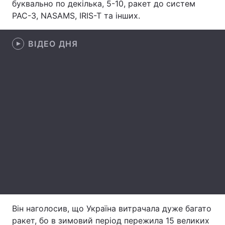
буквально по декілька, 5-10, ракет до систем
PAC-3, NASAMS, IRIS-T та інших.
Лонгріди
ВІДЕО ДНЯ
Відео з Youtube
Статті
Інтерв'ю
Думки
Архів
Вакансії
Контакти
Послуги
Він наголосив, що Україна витрачала дуже багато
ракет, бо в зимовий період пережила 15 великих