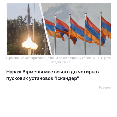
Вірменія може отримати індійські ракети Pralay / колаж УНІАН, фото
Вікіпедія, flickr
Наразі Вірменія має всього до чотирьох
пускових установок "Іскандер".
Реклама