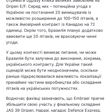
отримати одразу кілька великих замовлень на
Gripen E/F. Серед них – потенційна угода з
Тема оформлення
Україною на постачання 20 винищувачів із
можливістю розширення до 100–150 літаків, а
також ймовірний контракт із Канадою на 72
одиниці. Окрім того, Бразилія планує додатково
замовити ще 20 літаків, не враховуючи чинні
угоди.
У цьому контексті виникає питання, чи може
Бразилія бути залучена до виконання, зокрема,
українського контракту. Для України такий
сценарій може бути неоднозначним, оскільки
раніше підкреслювалася важливість локалізації
принаймні частини виробництва або складання
літаків на українських потужностях.
Водночас фахівці зазначають, що Embraer прагне
збільшити свою участь у фінальному складанні
JAS 39 Gripen. Наразі, нагадує Defence Express,