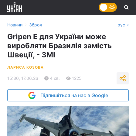
›
Новини
Зброя
рус
Gripen Е для України може
виробляти Бразилія замість
Швеції, - ЗМІ
ЛАРИСА КОЗОВА
15:30, 17.06.26
4 хв.
1225
Підпишіться на нас в Google