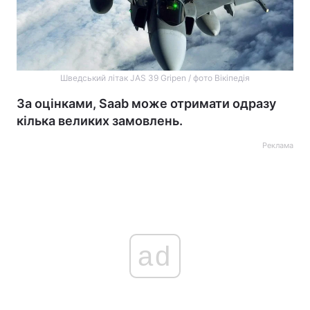
Шведський літак JAS 39 Gripen / фото Вікіпедія
За оцінками, Saab може отримати одразу
кілька великих замовлень.
Реклама
ad