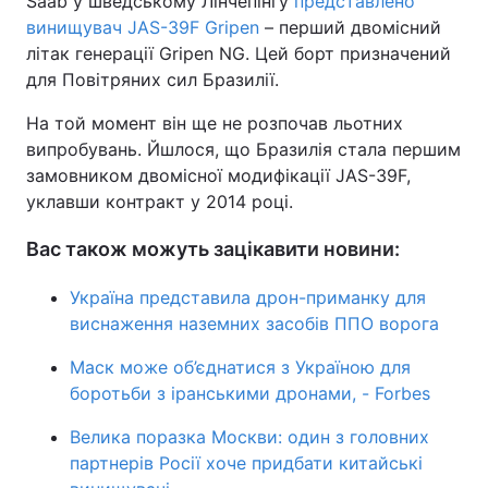
Saab у шведському Лінчепінгу
представлено
винищувач JAS-39F Gripen
– перший двомісний
літак генерації Gripen NG. Цей борт призначений
для Повітряних сил Бразилії.
На той момент він ще не розпочав льотних
випробувань. Йшлося, що Бразилія стала першим
замовником двомісної модифікації JAS-39F,
уклавши контракт у 2014 році.
Вас також можуть зацікавити новини:
Україна представила дрон-приманку для
виснаження наземних засобів ППО ворога
Маск може об’єднатися з Україною для
боротьби з іранськими дронами, - Forbes
Велика поразка Москви: один з головних
партнерів Росії хоче придбати китайські