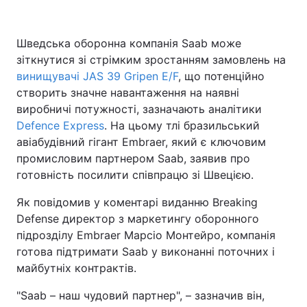
Шведська оборонна компанія Saab може
зіткнутися зі стрімким зростанням замовлень на
Головна
Війна
винищувачі JAS 39 Gripen E/F
, що потенційно
Україна
Політика
створить значне навантаження на наявні
виробничі потужності, зазначають аналітики
Економіка
Світ
Defence Express
. На цьому тлі бразильський
авіабудівний гігант Embraer, який є ключовим
Спорт
Наука
промисловим партнером Saab, заявив про
готовність посилити співпрацю зі Швецією.
Техно і зв'язок
Лайт
Як повідомив у коментарі виданню Breaking
Зброя
Інциденти
Defense директор з маркетингу оборонного
підрозділу Embraer Марсіо Монтейро, компанія
Здоров'я
Туризм
готова підтримати Saab у виконанні поточних і
майбутніх контрактів.
Цікавинки
Погода
"Saab – наш чудовий партнер", – зазначив він,
Екологія
Регіони