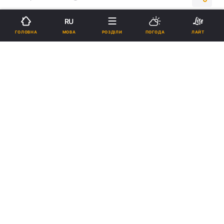
RU
Підпишіться на нас в Google
МОВА
ГОЛОВНА
РОЗДІЛИ
ПОГОДА
ЛАЙТ
Скільки "Орєшніків" залишилось у Росії / фото - скриншот
Для дотримання термінів Путіна, виробник
"Орєшніка" відмовився від протоколів
забезпечення якості.
Реклама