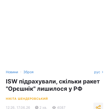
›
Новини
Зброя
рус
ISW підрахували, скільки ракет
"Орєшнік" лишилося у РФ
НІКІТА ШЕНДЕРОВСЬКИЙ
12:26, 17.06.26
2 хв.
4087