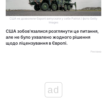
США не дозволили Європі випускати у себе Patriot / фото Getty
Images
США зобов'язалися розглянути це питання,
але не було ухвалено жодного рішення
щодо ліцензування в Європі.
Реклама
ad