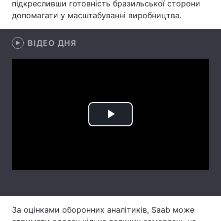
підкресливши готовність бразильської сторони
допомагати у масштабуванні виробництва.
Лонгріди
ВІДЕО ДНЯ
Відео з Youtube
Статті
Інтерв'ю
Думки
Архів
Вакансії
Контакти
Play
Послуги
Video
За оцінками оборонних аналітиків, Saab може