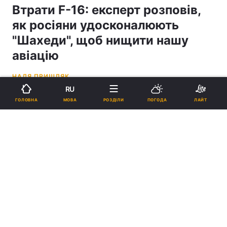
Втрати F-16: експерт розповів,
як росіяни удосконалюють
"Шахеди", щоб нищити нашу
авіацію
НАДЯ ПРИШЛЯК
RU
14:33, 24.03.26
2 хв.
54926
МОВА
ГОЛОВНА
РОЗДІЛИ
ПОГОДА
ЛАЙТ
Підпишіться на нас в Google