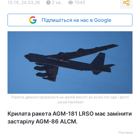
15:19, 24.03.26
2 хв.
7045
Підпишіться на нас в Google
Ракета демонструвалася на малій висоті за ясної погоди / фото
Jarod Hamilton
Крилата ракета AGM-181 LRSO має замінити
застарілу AGM-86 ALCM.
Реклама