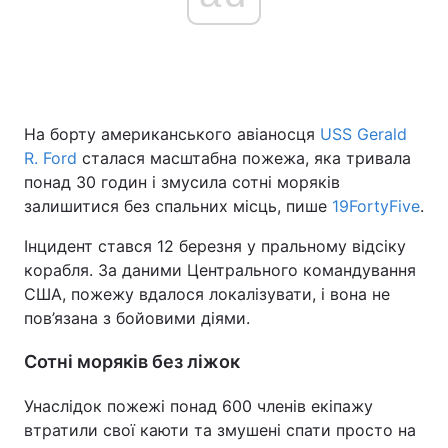
Головна
Війна
Україна
Політика
На борту американського авіаносця
USS Gerald
R. Ford
сталася масштабна пожежа, яка тривала
Економіка
Світ
понад 30 годин і змусила сотні моряків
залишитися без спальних місць, пише
19FortyFive
.
Спорт
Наука
Інцидент стався 12 березня у пральному відсіку
Техно і зв'язок
Лайт
корабля. За даними Центрального командування
США, пожежу вдалося локалізувати, і вона не
Зброя
Інциденти
пов’язана з бойовими діями.
Здоров'я
Туризм
Сотні моряків без ліжок
Цікавинки
Погода
Унаслідок пожежі понад 600 членів екіпажу
втратили свої каюти та змушені спати просто на
Екологія
Регіони