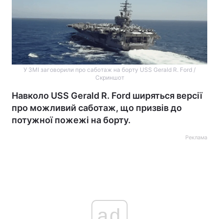
У ЗМІ заговорили про саботаж на борту USS Gerald R. Ford /
Скриншот
Навколо USS Gerald R. Ford ширяться версії
про можливий саботаж, що призвів до
потужної пожежі на борту.
Реклама
ad