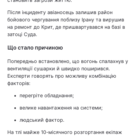
становить загрози життю.
Тема оформлення
Після інциденту авіаносець залишив район
бойового чергування поблизу Ірану та вирушив
на ремонт до Крит, де пришвартувався на базі в
затоці Суда.
Що стало причиною
Попередньо встановлено, що вогонь спалахнув у
вентиляції сушарки й швидко поширився.
Експерти говорять про можливу комбінацію
факторів:
перегріте обладнання;
велике навантаження на системи;
людський фактор.
На тлі майже 10-місячного розгортання екіпаж