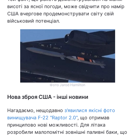
висоті за ясної погоди, може свідчити про намір
США вчергове продемонструвати світу свій
військовий потенціал.
Фото Jarod Hamilton
Нова зброя США - інші новини
Нагадаємо, нещодавно
з’явилися якісні фото
винищувача F-22 "Raptor 2.0"
, що отримав
принципово нові можливості. Для літака
розробили малопомітні зовнішні паливні баки, що