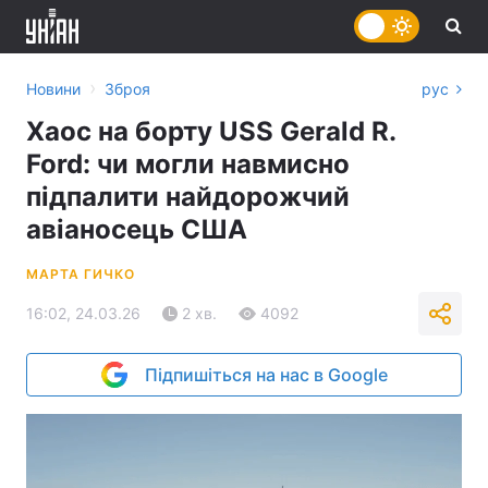
›
Новини
Зброя
рус
Хаос на борту USS Gerald R.
Ford: чи могли навмисно
підпалити найдорожчий
авіаносець США
МАРТА ГИЧКО
16:02, 24.03.26
2 хв.
4092
Підпишіться на нас в Google