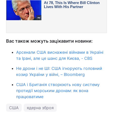
Вас також можуть зацікавити новини:
Арсенали США виснажені війнами в Україні
та Ірані, але це шанс для Києва, - CBS
Не дрони і не ШІ: США ігнорують головний
козир України у війні, – Bloomberg
США і Британія створюють нову систему
протидії морським дронам: як вона
працюватиме
США
ядерна зброя