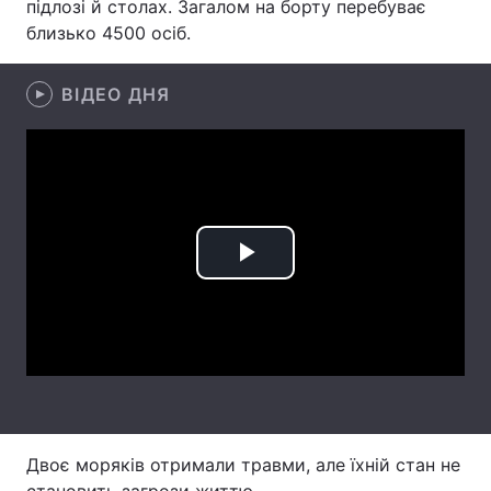
підлозі й столах. Загалом на борту перебуває
близько 4500 осіб.
Лонгріди
ВІДЕО ДНЯ
Відео з Youtube
Статті
Інтерв'ю
Думки
Архів
Вакансії
Контакти
Play
Послуги
Video
Двоє моряків отримали травми, але їхній стан не