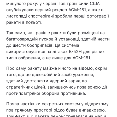
минулого року: у червні Повітряні сили США
опублікували перший рендер AGM-181, а вже в
листопаді спостерігачі зробили перші фотографії
ракети в польоті.
Так само, як і раніше ракети були розміщені на
багатозарядній пусковій установці, здатній нести
до шести боєприпасів. Ця система
використовується на літаках B-52H для різних
типів озброєння, а не лише для AGM-181.
Про саму ракету майже нічого не відомо, окрім
того, що це далекобійний засіб ураження,
здатний доставляти ядерний заряд до
стратегічних цілей, залишаючись поза зоною дії
протиповітряної оборони противника.
Поява настільки секретних систем у відкритому
повітряному просторі рідко буває випадковою.
Той факт, що ракета демонструвалася на малій