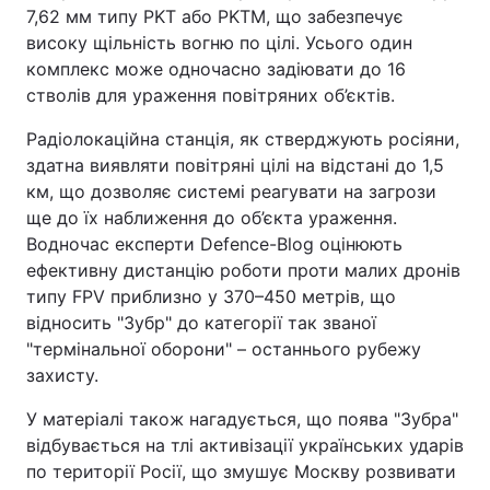
7,62 мм типу PKT або PKTM, що забезпечує
Тема оформлення
високу щільність вогню по цілі. Усього один
комплекс може одночасно задіювати до 16
стволів для ураження повітряних об’єктів.
Радіолокаційна станція, як стверджують росіяни,
здатна виявляти повітряні цілі на відстані до 1,5
км, що дозволяє системі реагувати на загрози
ще до їх наближення до об’єкта ураження.
Водночас експерти Defence-Blog оцінюють
ефективну дистанцію роботи проти малих дронів
типу FPV приблизно у 370–450 метрів, що
відносить "Зубр" до категорії так званої
"термінальної оборони" – останнього рубежу
захисту.
У матеріалі також нагадується, що поява "Зубра"
відбувається на тлі активізації українських ударів
по території Росії, що змушує Москву розвивати