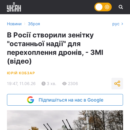
›
Новини
Зброя
рус
В Росії створили зенітку
"останньої надії" для
перехоплення дронів, - ЗМІ
(відео)
ЮРІЙ КОБЗАР
19:47, 11.06.26
3 хв.
2306
Підпишіться на нас в Google