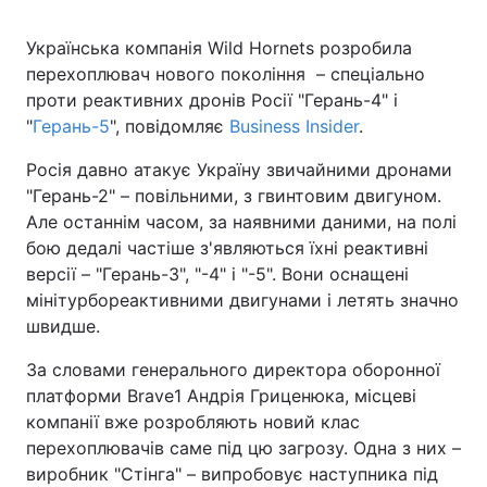
Українська компанія Wild Hornets розробила
перехоплювач нового покоління – спеціально
проти реактивних дронів Росії "Герань-4" і
"
Герань-5
", повідомляє
Business Insider
.
Росія давно атакує Україну звичайними дронами
"Герань-2" – повільними, з гвинтовим двигуном.
Але останнім часом, за наявними даними, на полі
бою дедалі частіше з'являються їхні реактивні
версії – "Герань-3", "-4" і "-5". Вони оснащені
мінітурбореактивними двигунами і летять значно
швидше.
За словами генерального директора оборонної
платформи Brave1 Андрія Гриценюка, місцеві
компанії вже розробляють новий клас
перехоплювачів саме під цю загрозу. Одна з них –
виробник "Стінга" – випробовує наступника під