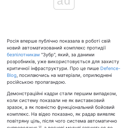
ad
Головна
Війна
Україна
Політика
Росія вперше публічно показала в роботі свій
новий автоматизований комплекс протидії
Економіка
Світ
безпілотникам
"Зубр", який, за даними
розробників, уже використовується для захисту
Спорт
Наука
критичної інфраструктури. Про це пише
Defence-
Blog
Техно і зв'язок
, посилаючись на матеріали, оприлюднені
Лайт
російською пропагандою.
Зброя
Інциденти
Демонстраційні кадри стали першим випадком,
коли систему показали не як виставковий
Здоров'я
Туризм
зразок, а як повністю функціональний бойовий
Цікавинки
Погода
комплекс. На відео показано, як радар виявляє
повітряну ціль, після чого система автоматично
Екологія
Регіони
супроводжує її, а вогневі модулі готуються до