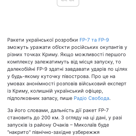
Ракети української розробки
FP-7 та FP-9
зможуть уражати об’єкти російських окупантів у
різних точках Криму. Якщо можливості першого
комплексу залежатимуть від місця запуску, то
далекобійні FP-9 здатні завдавати ударів по цілях
у будь-якому куточку півострова. Про це на
умовах анонімності розповів військовий експерт
із Криму, колишній український офіцер,
підполковник запасу, пише
Радіо Свобода
.
За його словами, дальність дії ракет FP-7
становить до 200 км. З огляду на ці дані, у разі
запусків із району Очаків – Миколаїв буде
"накрито" північно-західне узбережжя