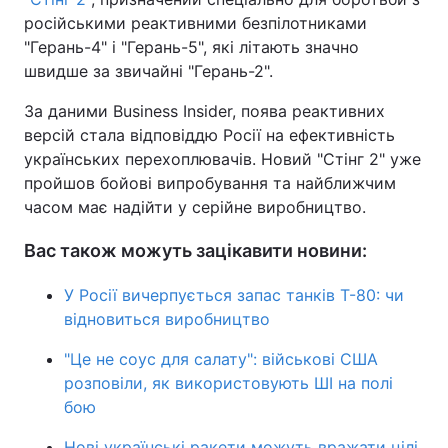
російськими реактивними безпілотниками
"Герань-4" і "Герань-5", які літають значно
швидше за звичайні "Герань-2".
За даними Business Insider, поява реактивних
версій стала відповіддю Росії на ефективність
українських перехоплювачів. Новий "Стінг 2" уже
пройшов бойові випробування та найближчим
часом має надійти у серійне виробництво.
Вас також можуть зацікавити новини:
У Росії вичерпується запас танків Т-80: чи
відновиться виробництво
"Це не соус для салату": військові США
розповіли, як використовують ШІ на полі
бою
Нові українські ракети можуть вражати цілі