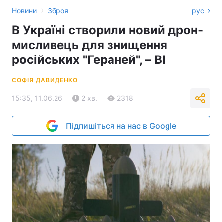
›
Новини
Зброя
рус
В Україні створили новий дрон-
мисливець для знищення
російських "Гераней", – BI
СОФІЯ ДАВИДЕНКО
15:35, 11.06.26
2 хв.
2318
Підпишіться на нас в Google