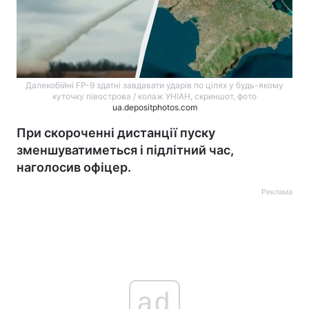
Далекобійні FP-9 здатні завдавати ударів по цілях у будь-якому
куточку півострова / колаж УНІАН, скриншот, фото
ua.depositphotos.com
При скороченні дистанції пуску
зменшуватиметься і підлітний час,
наголосив офіцер.
Реклама
ad