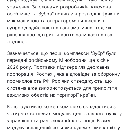
ураження. За словами розробників, ключова
Лонгріди
особливість "Зубра" полягає в розподілі функцій
між машиною та оператором: виявлення і
супровід здійснюються автоматично, тоді як
Відео з Youtube
Статті
рішення про відкриття вогню залишається за
Інтерв'ю
Думки
людиною.
Зазначається, що перші комплекси "Зубр" були
Архів
Вакансії
передані російському Міноборони ще в січні
Контакти
2026 року. Поставки підтвердила державна
корпорація "Ростех", яка відповідає за оборонну
Послуги
промисловість РФ. Росіяни стверджують, що
система вже використовується для прикриття
важливих об’єктів на території країни.
Конструктивно кожен комплекс складається з
чотирьох вогневих модулів, центрального пункту
управління та радіолокаційної станції. Кожен
модуль оснащений чотирма кулеметами калібру