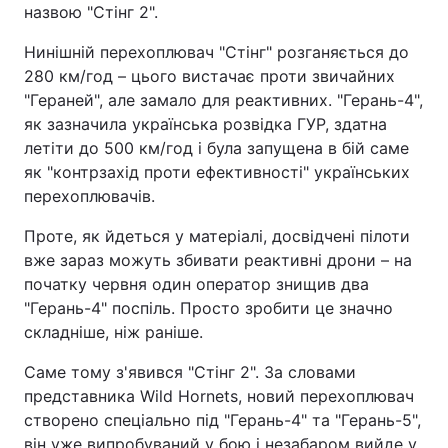
назвою "Стінг 2".
Нинішній перехоплювач "Стінг" розганяється до
280 км/год – цього вистачає проти звичайних
"Гераней", але замало для реактивних. "Герань-4",
як зазначила українська розвідка ГУР, здатна
летіти до 500 км/год і була запущена в бій саме
як "контрзахід проти ефективності" українських
перехоплювачів.
Проте, як йдеться у матеріалі, досвідчені пілоти
вже зараз можуть збивати реактивні дрони – на
початку червня один оператор знищив два
"Герань-4" поспіль. Просто зробити це значно
складніше, ніж раніше.
Саме тому з'явився "Стінг 2". За словами
представника Wild Hornets, новий перехоплювач
створено спеціально під "Герань-4" та "Герань-5",
він уже випробуваний у бою і незабаром вийде у