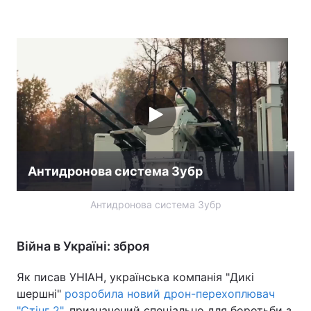
Антидронова система Зубр
Антидронова система Зубр
Війна в Україні: зброя
Як писав УНІАН, українська компанія "Дикі
шершні"
розробила новий дрон-перехоплювач
"Стінг 2"
, призначений спеціально для боротьби з