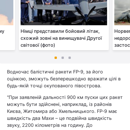
му
Німці представили бойовий літак,
Норвег
схожий зовні на винищувачі Другої
недоро
світової (фото)
застос
Водночас балістичні ракети FP-9, за його
оцінкою, зможуть безперешкодно вражати цілі в
будь-якій точці окупованого півострова.
"При заявленій дальності 900 км пуски цих ракет
можуть бути здійснені, наприклад, із районів
Києва, Житомира або Хмельницького. FP-9 має
швидкість два Махи – це подвійна швидкість
звуку, 2200 кілометрів на годину. До