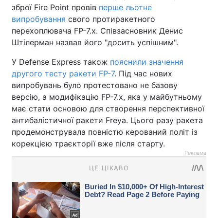
зброї Fire Point провів
перше льотне
випробування
свого протиракетного
перехоплювача FP-7.x. Співзасновник Денис
Штілерман назвав його "досить успішним".
У Defense Express також
пояснили значення
другого тесту ракети FP-7
. Під час нових
випробувань було протестовано не базову
версію, а модифікацію FP-7.x, яка у майбутньому
має стати основою для створення перспективної
антибалістичної ракети Freya. Цього разу ракета
продемонструвала повністю керований політ із
корекцією траєкторії вже після старту.
Реклама