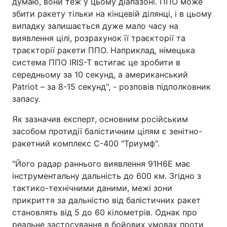
думаю, вони теж у цьому діапазоні. ППО може
збити ракету тільки на кінцевій ділянці, і в цьому
випадку залишається дуже мало часу на
виявлення цілі, розрахунок її траєкторії та
траєкторії ракети ППО. Наприклад, німецька
система ППО IRIS-T встигає це зробити в
середньому за 10 секунд, а американський
Patriot – за 8-15 секунд", - розповів підполковник
запасу.
Як зазначив експерт, основним російським
засобом протидії балістичним цілям є зенітно-
ракетний комплекс С-400 "Триумф".
"Його радар раннього виявлення 91Н6Е має
інструментальну дальність до 600 км. Згідно з
тактико-технічними даними, межі зони
прикриття за дальністю від балістичних ракет
становлять від 5 до 60 кілометрів. Однак про
реальне застосування в бойових умовах проти