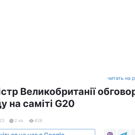
читать на 
істр Великобританії обгово
у на саміті G20
.23
2 хв.
626