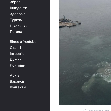
Зброя
Інциденти
Здоров'я
Туризм
Цікавинки
Погода
Відео з Youtube
Статті
Інтерв'ю
Думки
Лонгріди
Архів
Вакансії
Контакти
Страхувати зер