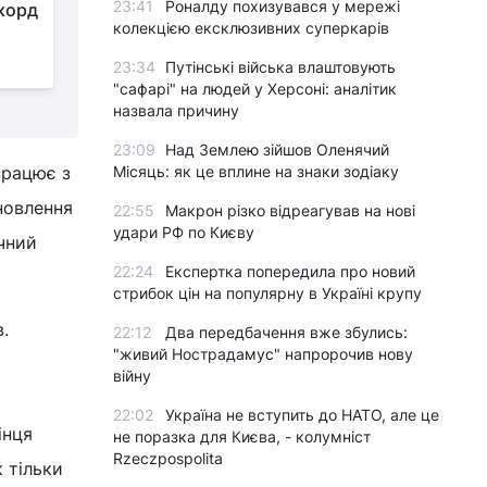
23:41
Роналду похизувався у мережі
екорд
морем: що відомо про
колекцією ексклюзивних суперкарів
тактику ворога під
час атаки БПЛА на дунайські порти
у
23:34
Путінські війська влаштовують
"сафарі" на людей у Херсоні: аналітик
назвала причину
23:09
Над Землею зійшов Оленячий
працює з
Місяць: як це вплине на знаки зодіаку
новлення
22:55
Макрон різко відреагував на нові
удари РФ по Києву
чний
22:24
Експертка попередила про новий
стрибок цін на популярну в Україні крупу
.
22:12
Два передбачення вже збулись:
"живий Нострадамус" напророчив нову
війну
22:02
Україна не вступить до НАТО, але це
інця
не поразка для Києва, - колумніст
Rzeczpospolita
 тільки