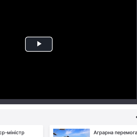
Play
Video
єр-міністр
Аграрна перемога