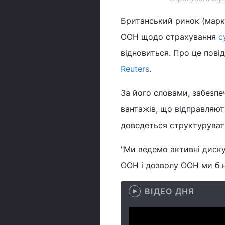
Британський ринок (марке
ООН щодо страхування
с
відновиться. Про це пові
Reuters
.
За його словами, забезпе
вантажів, що відправляют
доведеться структурувати
"Ми ведемо активні диску
ООН і дозволу ООН ми б н
ВІДЕО ДНЯ