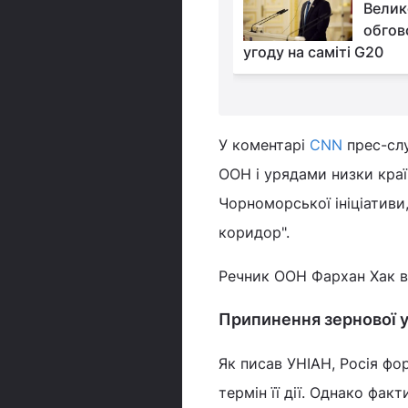
морем: що відомо про
Велик
тактику ворога під
обгов
БПЛА на дунайські порти
угоду на саміті G20
У коментарі
CNN
прес-слу
ООН і урядами низки краї
Чорноморської ініціативи
коридор".
Речник ООН Фархан Хак ві
Припинення зернової 
Як писав УНІАН, Росія ф
термін її дії. Однако фак