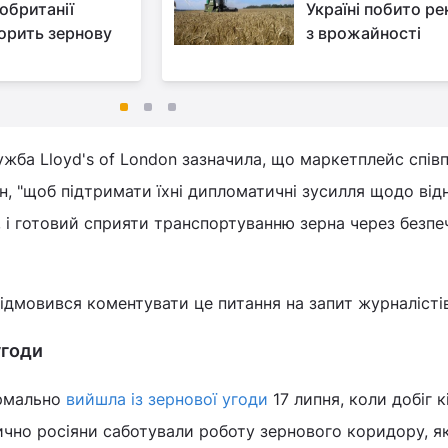
обританії
Україні побито р
орить зернову
з врожайності
жба Lloyd's of London зазначила, що маркетплейс спів
н, "щоб підтримати їхні дипломатичні зусилля щодо від
, і готовий сприяти транспортуванню зерна через безпе
дмовився коментувати це питання на запит журналістів
угоди
ормально
вийшла із зернової угоди
17 липня, коли добіг к
тично росіяни саботували роботу зернового коридору, як