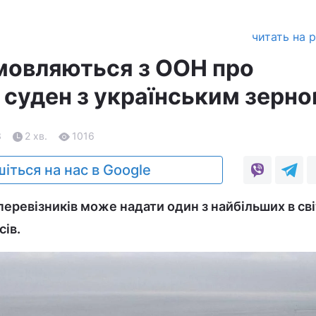
читать на 
мовляються з ООН про
 суден з українським зерн
3
2 хв.
1016
іться на нас в Google
 перевізників може надати один з найбільших в сві
ів.