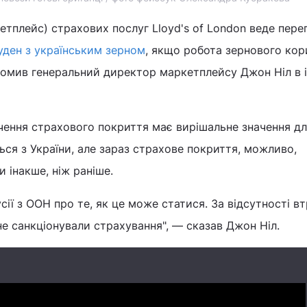
тплейс) страхових послуг Lloyd's of London веде пере
уден з українським зерном
, якщо робота зернового ко
домив генеральний директор маркетплейсу Джон Ніл в 
чення страхового покриття має вирішальне значення д
ься з України, але зараз страхове покриття, можливо,
 інакше, ніж раніше.
сії з ООН про те, як це може статися. За відсутності в
е санкціонували страхування", — сказав Джон Ніл.