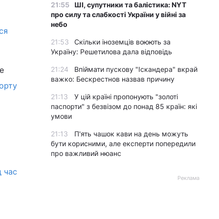
21:55
ШІ, супутники та балістика: NYT
про силу та слабкості України у війні за
небо
ся
21:53
Скільки іноземців воюють за
Україну: Решетилова дала відповідь
е
21:24
Впіймати пускову "Іскандера" вкрай
важко: Бескрестнов назвав причину
орту
21:13
У цій країні пропонують "золоті
паспорти" з безвізом до понад 85 країн: які
умови
21:13
П'ять чашок кави на день можуть
бути корисними, але експерти попередили
про важливий нюанс
д час
Реклама