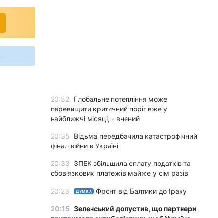
s
20:52
Глобальне потепління може
перевищити критичний поріг вже у
найближчі місяці, - вчений
20:35
Відьма передбачила катастрофічний
фінал війни в Україні
20:33
ЗПЕК збільшила сплату податків та
обов'язкових платежів майже у сім разів
20:23
Фронт від Балтики до Іраку
ДУМКА
20:15
Зеленський допустив, що партнери