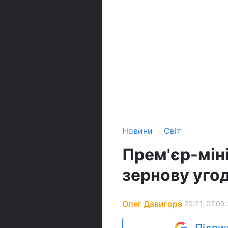
›
Новини
Світ
Прем'єр-мін
зернову угод
Олег Давигора
20:21, 07.09