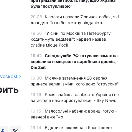
притримали антибалістику, щоб Україна
була "поступливою"
20:08
Кінологи назвали 7 звичок собак, які
доводять їхню безмежну відданість
19:56
"У січні по Москві та Петербургу
ходитимуть ведмеді": нардеп назвав
слабке місце Росії
19:42
Спецслужби РФ готували замах на
керівника німецького виробника дронів, -
Die Zeit
русском
19:30
Місячне затемнення 28 серпня
принесе великі зміни: кого воно "струсоне"
рить
19:16
Росія знайшла слабкість України і не
вагається нею користуватися, - Sky News
19:15
Малосольні кабачки: вранці готую -
ввечері вже їмо
19:14
Відкриття школяра з Японії щодо