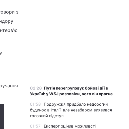
говори з
ридору
інтерв’ю
ля
тручання
02:28
Путін перегруповує бойові дії в
Україні: у WSJ розповіли, чого він прагне
01:58
Подружжя придбало недорогий
будинок в Італії, але незабаром виявився
головний підступ
01:57
Експерт оцінив можливсті