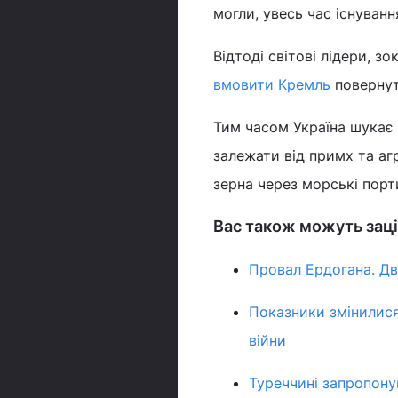
могли, увесь час існування
Відтоді світові лідери, 
вмовити Кремль
повернут
Тим часом Україна шукає 
залежати від примх та аг
зерна через морські порт
Вас також можуть заці
Провал Ердогана. Дв
Показники змінилися
війни
Туреччині запропонув