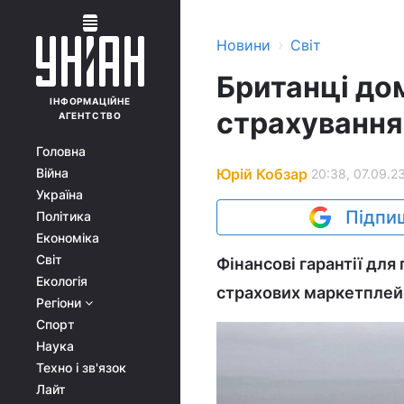
›
Новини
Світ
Британці до
ІНФОРМАЦІЙНЕ
страхування
АГЕНТСТВО
Головна
Юрій Кобзар
Війна
20:38, 07.09.2
Україна
Підпиш
Політика
Економіка
Світ
Фінансові гарантії для
Екологія
страхових маркетплейс
Регіони
Спорт
Наука
Техно і зв'язок
Лайт