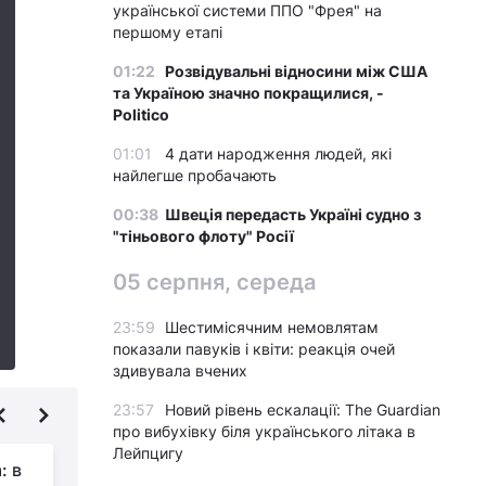
української системи ППО "Фрея" на
першому етапі
01:22
Розвідувальні відносини між США
та Україною значно покращилися, -
Politico
01:01
4 дати народження людей, які
найлегше пробачають
00:38
Швеція передасть Україні судно з
"тіньового флоту" Росії
05 серпня, середа
23:59
Шестимісячним немовлятам
показали павуків і квіти: реакція очей
здивувала вчених
23:57
Новий рівень ескалації: The Guardian
про вибухівку біля українського літака в
Лейпцигу
: в
Баражують над