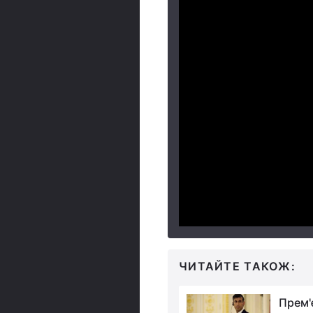
ЧИТАЙТЕ ТАКОЖ:
Баражують над
Прем'