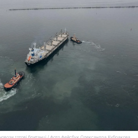
новози готові британці / фото фейсбук Олександра Кубракова