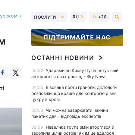
русском
RU
+28
ПОСЛУГИ
ПІДТРИМАЙТЕ НАС
ом
ОСТАННІ НОВИНИ
05:32
Ударами по Києву Путін рятує свій
авторитет в очах росіян, - Sky News
04:55
Вівсянка проти граноли: дієтологи
ті
розповіли, що краще для контролю рівня
цукру в крові
03:53
Чи можна заварювати чайний
пакетик двічі: відповідь експертів
02:59
Невелика група змій вторглася й
захопила цілий острів: як їм це вдалося