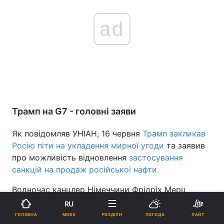
ad
Трамп на G7 - головні заяви
Як повідомляв УНІАН, 16 червня
Трамп закликав
Росію піти на укладення мирної угоди
та заявив
про можливість відновлення
застосування
санкцій на продаж російської нафти.
Водночас канцлер Німеччини Фрідріх Мерц
заявив, що після консультацій між лідерами країн
RU
G7 та президентом США Дональдом
Трампом
МОВА
ГОЛОВНА
РОЗДІЛИ
ПОГОДА
ЛАЙТ