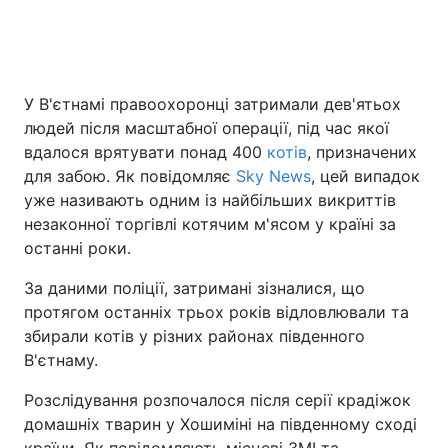
Головна
Війна
У В'єтнамі правоохоронці затримали дев'ятьох
людей після масштабної операції, під час якої
Україна
Політика
вдалося врятувати понад 400
котів
, призначених
Економіка
Світ
для забою. Як повідомляє
Sky News
, цей випадок
уже називають одним із найбільших викриттів
Спорт
Наука
незаконної торгівлі котячим м'ясом у країні за
останні роки.
Техно і зв'язок
Лайт
За даними поліції, затримані зізналися, що
Зброя
Інциденти
протягом останніх трьох років відловлювали та
збирали котів у різних районах південного
Здоров'я
Туризм
В'єтнаму.
Цікавинки
Погода
Розслідування розпочалося після серії крадіжок
домашніх тварин у Хошиміні на південному сході
Екологія
Регіони