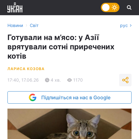
›
Новини
Світ
рус
Готували на м’ясо: у Азії
врятували сотні приречених
котів
ЛАРИСА КОЗОВА
17:40, 17.06.26
4 хв.
1170
Підпишіться на нас в Google