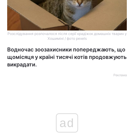
Розслідування розпочалося після серії крадіжок домашніх тварин у
Хошиміні / фото pexels
Водночас зоозахисники попереджають, що
щомісяця у країні тисячі котів продовжують
викрадати.
Реклама
ad