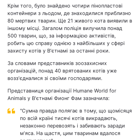
Крім того, було знайдено чотири пінопластові
Тема оформлення
контейнери з льодом, де знаходилися приблизно
80 мертвих тварин. Ще 21 живого кота виявили в
іншому місці. Загалом поліція вилучила понад
500 тварин, що, за інформацією активістів,
робить цю справу однією з найбільших у сфері
захисту котів у В'єтнамі за останні роки.
За словами представників зоозахисних
організацій, понад 40 врятованих котів уже
возз'єдналися зі своїми господарями.
Представниця організації Humane World for
Animals у В'єтнамі Фионг Фам зазначила:
"Сумна правда полягає в тому, що щомісяця
по всій країні тисячі котів викрадають,
незаконно перевозять і забивають заради
м'яса. На щастя, цим тваринам вдалося