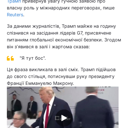
Трамп
привернув увагу гучною заявою про
власну роль у міжнародних переговорах, пише
Reuters
.
За даними журналістів, Трамп майже на годину
спізнився на засідання лідерів G7, присвячене
питанням глобальної економічної безпеки. Згодом
він зʼявився в залі і жартома сказав:
"Я тут бос".
Ця фраза викликала в залі сміх. Трамп підійшов
до свого стільця, потиснувши руку президенту
Франції Еммануелю Макрону.