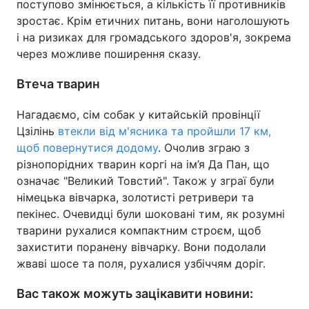
поступово змінюється, а кількість її противників
зростає. Крім етичних питань, вони наголошують
і на ризиках для громадського здоров'я, зокрема
через можливе поширення сказу.
Втеча тварин
Нагадаємо, сім собак у китайській провінції
Цзілінь
втекли від м'ясника та пройшли 17 км,
щоб повернутися додому
. Очолив зграю з
різнопорідних тварин коргі на ім’я Да Пан, що
означає "Великий Товстий". Також у зграї були
німецька вівчарка, золотисті ретривери та
пекінес. Очевидці були шоковані тим, як розумні
тварини рухалися компактним строєм, щоб
захистити поранену вівчарку. Вони подолали
жваві шосе та поля, рухалися узбіччям доріг.
Вас також можуть зацікавити новини: