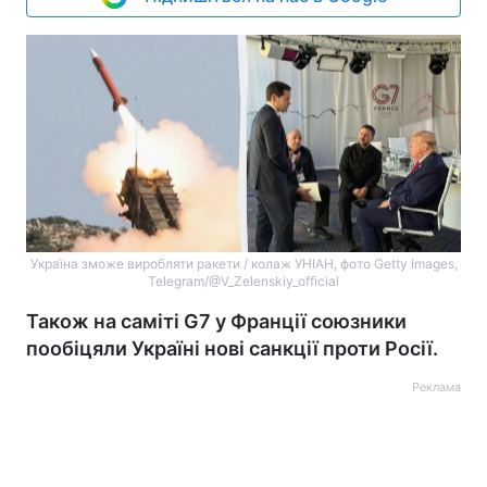
Україна зможе виробляти ракети / колаж УНІАН, фото Getty Images,
Telegram/@V_Zelenskiy_official
Також на саміті G7 у Франції союзники
пообіцяли Україні нові санкції проти Росії.
Реклама