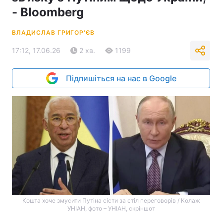
- Bloomberg
ВЛАДИСЛАВ ГРИГОР'ЄВ
17:12, 17.06.26
2 хв.
1199
Підпишіться на нас в Google
Кошта хоче змусити Путіна сісти за стіл переговорів / Колаж
УНІАН, фото – УНІАН, скріншот