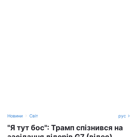
›
Новини
Світ
рус
"Я тут бос": Трамп спізнився на
засідання лідерів G7 (відео)