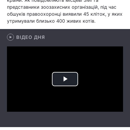
країни. Як повідомляють місцеві ЗМІ та
представники зоозахисних організацій, під час
Лонгріди
обшуків правоохоронці виявили 45 кліток, у яких
утримували близько 400 живих котів.
Відео з Youtube
Статті
ВІДЕО ДНЯ
Інтерв'ю
Думки
Архів
Вакансії
Контакти
Послуги
Play
Video