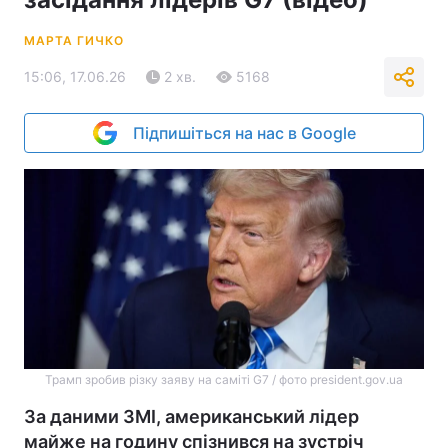
МАРТА ГИЧКО
15:06, 17.06.26
2 хв.
5168
Підпишіться на нас в Google
Трамп зробив різку заяву на саміті G7 / фото president.gov.ua
За даними ЗМІ, американський лідер
майже на годину спізнився на зустріч