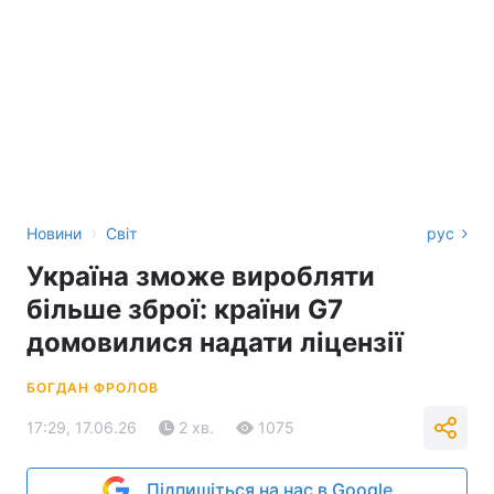
›
Новини
Світ
рус
Україна зможе виробляти
більше зброї: країни G7
домовилися надати ліцензії
БОГДАН ФРОЛОВ
17:29, 17.06.26
2 хв.
1075
Підпишіться на нас в Google