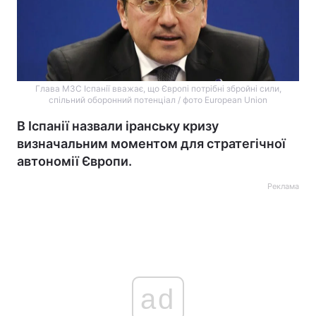
Глава МЗС Іспанії вважає, що Європі потрібні збройні сили,
спільний оборонний потенціал / фото European Union
В Іспанії назвали іранську кризу
визначальним моментом для стратегічної
автономії Європи.
Реклама
ad