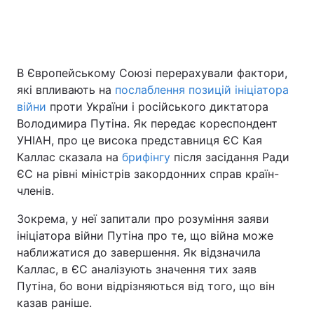
Головна
Війна
В Європейському Союзі перерахували фактори,
які впливають на
послаблення позицій ініціатора
Україна
Політика
війни
проти України і російського диктатора
Економіка
Світ
Володимира Путіна. Як передає кореспондент
УНІАН, про це висока представниця ЄС Кая
Спорт
Наука
Каллас сказала на
брифінгу
після засідання Ради
ЄС на рівні міністрів закордонних справ країн-
Техно і зв'язок
Лайт
членів.
Зброя
Інциденти
Зокрема, у неї запитали про розуміння заяви
ініціатора війни Путіна про те, що війна може
Здоров'я
Туризм
наближатися до завершення. Як відзначила
Каллас, в ЄС аналізують значення тих заяв
Цікавинки
Погода
Путіна, бо вони відрізняються від того, що він
казав раніше.
Екологія
Регіони