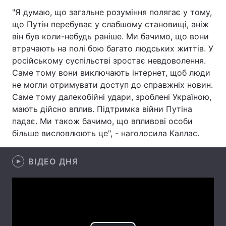
"Я думаю, що загальне розуміння полягає у тому,
Лонгріди
що Путін перебуває у слабшому становищі, аніж
він був коли-небудь раніше. Ми бачимо, що вони
Відео з Youtube
Статті
втрачають на полі бою багато людських життів. У
російському суспільстві зростає невдоволення.
Інтерв'ю
Думки
Саме тому вони виключають інтернет, щоб люди
не могли отримувати доступ до справжніх новин.
Архів
Вакансії
Саме тому далекобійні удари, зроблені Україною,
мають дійсно вплив. Підтримка війни Путіна
Контакти
падає. Ми також бачимо, що впливові особи
більше висловлюють це", - наголосила Каллас.
Послуги
ВІДЕО ДНЯ