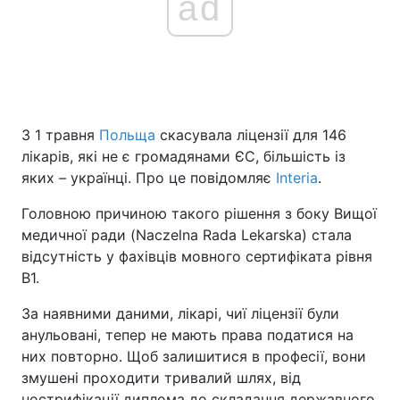
ad
З 1 травня
Польща
скасувала ліцензії для 146
лікарів, які не є громадянами ЄС, більшість із
яких – українці. Про це повідомляє
Interia
.
Головною причиною такого рішення з боку Вищої
медичної ради (Naczelna Rada Lekarska) стала
відсутність у фахівців мовного сертифіката рівня
B1.
За наявними даними, лікарі, чиї ліцензії були
анульовані, тепер не мають права податися на
них повторно. Щоб залишитися в професії, вони
змушені проходити тривалий шлях, від
нострифікації диплома до складання державного