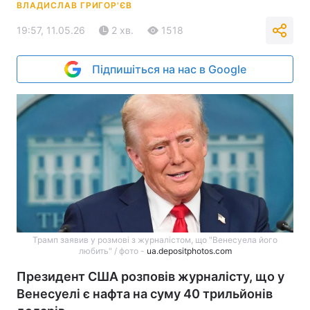
ВЛАДИСЛАВ ГРИГОР'ЄВ
19:57, 11.05.26
2 хв.
1518
Підпишіться на нас в Google
Трамп заявив у розмові з журналістом, що "Венесуела його
любить" / фото -
ua.depositphotos.com
Президент США розповів журналісту, що у
Венесуелі є нафта на суму 40 трильйонів