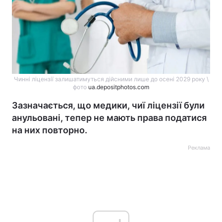
Чинні ліцензії залишатимуться дійсними лише до осені 2029 року \
фото
ua.depositphotos.com
Зазначається, що медики, чиї ліцензії були
анульовані, тепер не мають права податися
на них повторно.
Реклама