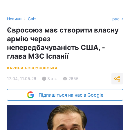
›
Новини
Світ
рус
Євросоюз має створити власну
армію через
непередбачуваність США, -
глава МЗС Іспанії
КАРИНА БОВСУНОВСЬКА
17:04, 11.05.26
3 хв.
2655
Підпишіться на нас в Google