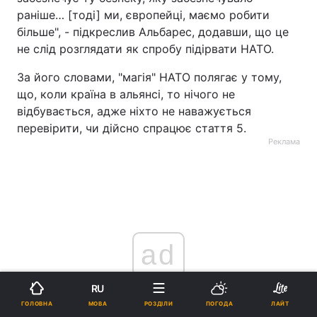
раніше… [тоді] ми, європейці, маємо робити
більше", - підкреслив Альбарес, додавши, що це
не слід розглядати як спробу підірвати НАТО.
За його словами, "магія" НАТО полягає у тому,
що, коли країна в альянсі, то нічого не
відбувається, адже ніхто не наважується
перевірити, чи дійсно спрацює стаття 5.
Реклама
ad
RU
МОВА
ГОЛОВНА
РОЗДІЛИ
ПОГОДА
ЛАЙТ