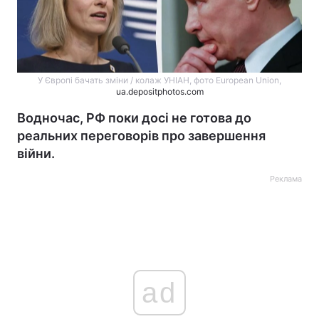
У Європі бачать зміни / колаж УНІАН, фото European Union,
ua.depositphotos.com
Водночас, РФ поки досі не готова до
реальних переговорів про завершення
війни.
Реклама
ad