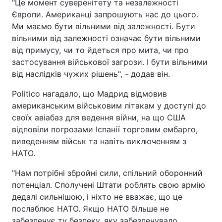
"Це момент суверенітету та незалежності
Європи. Американці запрошують нас до цього.
Ми маємо бути вільними від залежності. Бути
вільними від залежності означає бути вільними
від примусу, чи то йдеться про мита, чи про
застосування військової загрози. І бути вільними
від наслідків чужих рішень", - додав він.
Politico нагадало, що Мадрид відмовив
американським військовим літакам у доступі до
своїх авіабаз для ведення війни, на що США
відповіли погрозами Іспанії торговим ембарго,
виведенням військ та навіть виключенням з
НАТО.
"Нам потрібні збройні сили, спільний оборонний
потенціал. Сполучені Штати роблять свою армію
дедалі сильнішою, і ніхто не вважає, що це
послаблює НАТО. Якщо НАТО більше не
забезпечує ту безпеку, яку забезпечувало