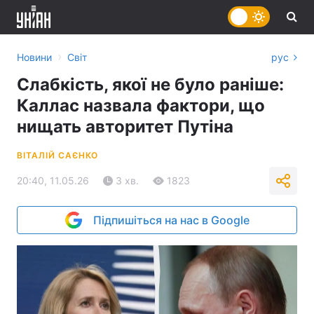
›
Новини
Світ
рус
Слабкість, якої не було раніше:
Каллас назвала фактори, що
нищать авторитет Путіна
ВІТАЛІЙ САЄНКО
20:40, 11.05.26
3 хв.
1823
Підпишіться на нас в Google