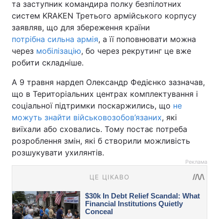
та заступник командира полку безпілотних
систем KRAKEN Третього армійського корпусу
заявляв, що для збереження країни
потрібна сильна армія
, а її поповнювати можна
через
мобілізацію
, бо через рекрутинг це вже
робити складніше.
А 9 травня нардеп Олександр Федієнко зазначав,
що в Територіальних центрах комплектування і
соціальної підтримки поскаржились, що
не
можуть знайти військовозобов’язаних
, які
виїхали або сховались. Тому постає потреба
розроблення змін, які б створили можливість
розшукувати ухилянтів.
Реклама