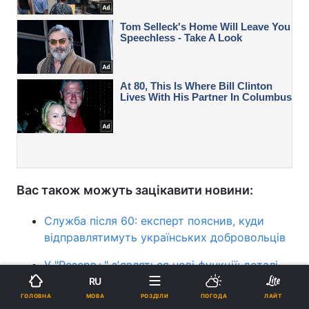
Вас також можуть зацікавити новини:
Служба після 60: експерт пояснив, куди
відправлятимуть українських добровольців
У "Резерв+" зʼявляться нові функції: деталі
від Міноборони
RU
МОВА
ГОЛОВНА
РОЗДІЛИ
ПОГОДА
ЛАЙТ