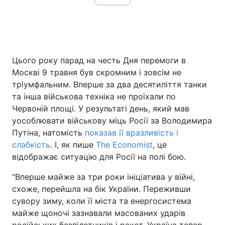
Головна
Війна
Цього року парад на честь Дня перемоги в
Україна
Політика
Москві 9 травня був скромним і зовсім не
тріумфальним. Вперше за два десятиліття танки
Економіка
Світ
та інша військова техніка не проїхали по
Червоній площі. У результаті день, який мав
Спорт
Наука
уособлювати військову міць Росії за Володимира
Техно і зв'язок
Лайт
Путіна, натомість
показав її вразливість і
слабкість
. І, як пише
The Economist
, це
Зброя
Інциденти
відображає ситуацію для Росії на полі бою.
Здоров'я
Туризм
"Вперше майже за три роки ініціатива у війні,
схоже, перейшла на бік України. Переживши
Цікавинки
Погода
сувору зиму, коли її міста та енергосистема
майже щоночі зазнавали масованих ударів
Екологія
Регіони