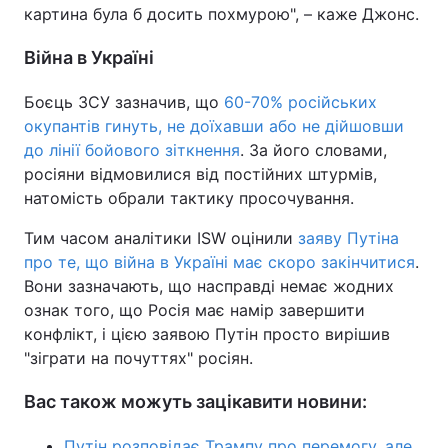
картина була б досить похмурою", – каже Джонс.
Війна в Україні
Боєць ЗСУ зазначив, що
60-70% російських
окупантів гинуть, не доїхавши або не дійшовши
до лінії бойового зіткнення
. За його словами,
росіяни відмовилися від постійних штурмів,
натомість обрали тактику просочування.
Тим часом аналітики ISW оцінили
заяву Путіна
про те, що війна в Україні має скоро закінчитися
.
Вони зазначають, що насправді немає жодних
ознак того, що Росія має намір завершити
конфлікт, і цією заявою Путін просто вирішив
"зіграти на почуттях" росіян.
Вас також можуть зацікавити новини:
Путін розповідає Трампу про перемогу, але