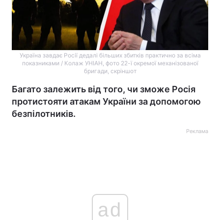
Україна завдає Росії дедалі більших збитків практично за всіма
показниками / Колаж УНІАН, фото 22-ї окремої механізованої
бригади, скріншот
Багато залежить від того, чи зможе Росія
протистояти атакам України за допомогою
безпілотників.
Реклама
ad