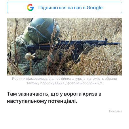
Підпишіться на нас в Google
Росіяни відмовились від постійних штурмів, натомість обрали
тактику просочування / фото Міноборони РФ
Там зазначають, що у ворога криза в
наступальному потенціалі.
Реклама