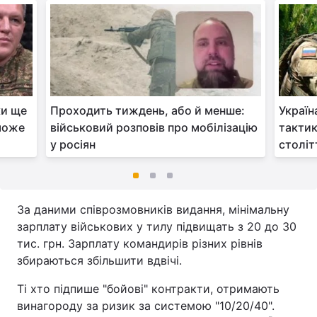
ки ще
Проходить тиждень, або й менше:
Україн
 може
військовий розповів про мобілізацію
тактик
у росіян
століт
За даними співрозмовників видання, мінімальну
зарплату військових у тилу підвищать з 20 до 30
тис. грн. Зарплату командирів різних рівнів
збираються збільшити вдвічі.
Ті хто підпише "бойові" контракти, отримають
винагороду за ризик за системою "10/20/40".