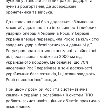
пускові установки зенітних ракет, радари та
пункти розгортання, де зосереджені
бронетехніка та війська.
До невдач на полі бою додається збільшення
масштабу, дальності та інтенсивності глибоких
ударних операцій України в Росії. У березні
Україна вперше перевершила Росію за кількістю
завданих ударів безпілотниками дальньої дії.
Регулярно вражаються економічні та військові
цілі, розташовані майже за 2000 км від
українського кордону. Це означає, що 70%
населення Росії перебуває в зоні досяжності
українських безпілотників, і ці атаки завдають
Росії психологічної шкоди.
При цьому розміри Росії та систематична
кампанія України з ослаблення її систем ППО
роблять захист навіть цінних об'єктів практично
неможливим.