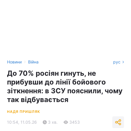
›
Новини
Війна
рус
До 70% росіян гинуть, не
прибувши до лінії бойового
зіткнення: в ЗСУ пояснили, чому
так відбувається
НАДЯ ПРИШЛЯК
10:54, 11.05.26
3 хв.
3453