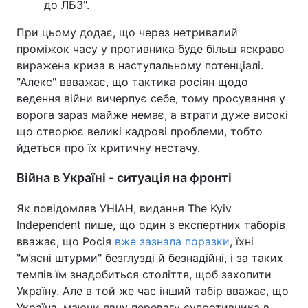
до ЛБЗ".
При цьому додає, що через нетривалий
проміжок часу у противника буде більш яскраво
виражена криза в наступальному потенціалі.
"Алекс" ввважає, що тактика росіян щодо
ведення війни вичерпує себе, тому просування у
ворога зараз майже немає, а втрати дуже високі
що створює великі кадрові проблеми, тобто
йдеться про їх критичну нестачу.
Війна в Україні - ситуація на фронті
Як повідомляв УНІАН, видання The Kyiv
Independent пише, що один з експертних таборів
вважає, що Росія
вже зазнала поразки
, їхні
"м’ясні штурми" безглузді й безнадійні, і за таких
темпів їм знадобиться століття, щоб захопити
Україну. Але в той же час інший табір вважає, що
Україна, маючи явну перевагу супротивника в