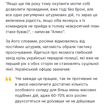
"Якщо ще пів року тому окупанти могли собі
дозволити проведення, вже тоді без броні, але
все одно регулярних штурмових дій, то зараз це
величезна рідкість, якщо хіба якомусь з їх
командирів не прийде в голову нєвєроятний план
(таке буває)", - написав "Алекс".
За його словами, росіяни відмовились від
постійних штурмів, натомість обрали тактику
просочування. Йдеться про якомога глибокий
захід крізь українські передові позиції, які вже не
перший рік з обох сторін не становлять суцільної
лінії. Український офіцер зазначив:
"Не завжди це працює, так як противник не
в змозі накопичити достатню кількість
особового складу для більш менш масових
подібних дій, адже 60-70% всіх росіян
двухсотяться не доїхавши чи не дійшовши