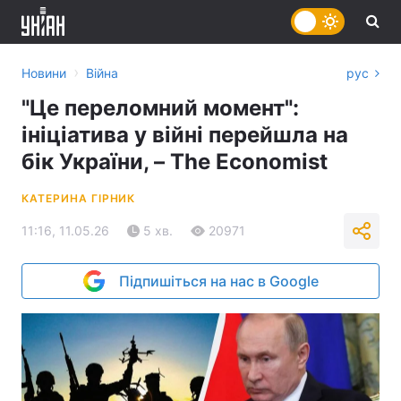
›
Новини
Війна
рус
"Це переломний момент":
ініціатива у війні перейшла на
бік України, – The Economist
КАТЕРИНА ГІРНИК
11:16, 11.05.26
5 хв.
20971
Підпишіться на нас в Google