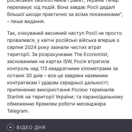
російських безпілотників і ракет, Україна тепер
переламує хід подій. Вона завдає Росії дедалі
Лонгріди
більшої шкоди практично за всіма показниками",
– пише видання.
Відео з Youtube
Статті
Так, очікуваний весняний наступ Росії не просто
провалився, у квітні російські війська вперше з
Інтерв'ю
Думки
серпня 2024 року зазнали чистих втрат
Архів
Вакансії
території. За розрахунками The Economist,
заснованими на картах ISW, Росія втратила
Контакти
контроль над 113 квадратними кілометрами за
останні 30 днів – все це завдяки наземним
Послуги
контратакам і ударам середньої дальності;
припиненню використання Росією терміналів
Starlink на території України; та параноїдальному
обмеженню Кремлем роботи месенджера
Telegram.
ВІДЕО ДНЯ