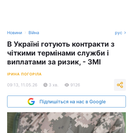
›
Новини
Війна
рус
В Україні готують контракти з
чіткими термінами служби і
виплатами за ризик, - ЗМІ
ІРИНА ПОГОРІЛА
09:13, 11.05.26
3 хв.
9126
Підпишіться на нас в Google