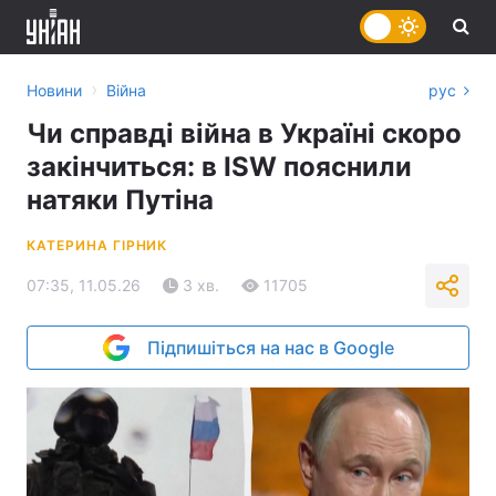
›
Новини
Війна
рус
Чи справді війна в Україні скоро
закінчиться: в ISW пояснили
натяки Путіна
КАТЕРИНА ГІРНИК
07:35, 11.05.26
3 хв.
11705
Підпишіться на нас в Google