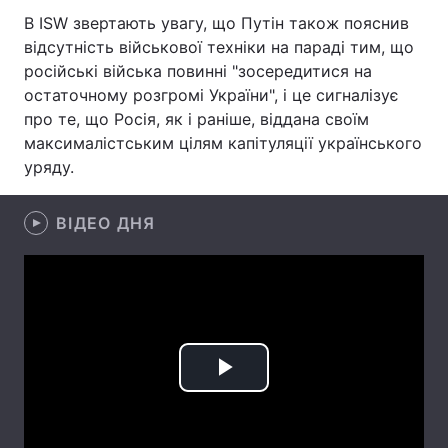
В ISW звертають увагу, що Путін також пояснив
Лонгріди
відсутність військової техніки на параді тим, що
російські війська повинні "зосередитися на
остаточному розгромі України", і це сигналізує
Відео з Youtube
Статті
про те, що Росія, як і раніше, віддана своїм
Інтерв'ю
Думки
максималістським цілям капітуляції українського
уряду.
Архів
Вакансії
ВІДЕО ДНЯ
Контакти
Послуги
Play
Video