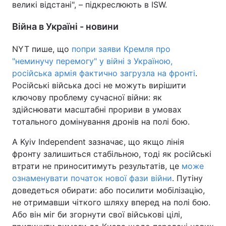
великі відстані", – підкреслюють в ISW.
Війна в Україні - новини
NYT пише, що
попри заяви Кремля про
"неминучу перемогу" у війні з Україною,
російська армія фактично загрузла на фронті
.
Російські війська досі не можуть вирішити
ключову проблему сучасної війни: як
здійснювати масштабні прориви в умовах
тотального домінування дронів на полі бою.
А Kyiv Independent зазначає, що якщо лінія
фронту залишиться стабільною, тоді як російські
втрати не приноситимуть результатів, це
може
ознаменувати початок нової фази війни
. Путіну
доведеться обирати: або посилити мобілізацію,
не отримавши чіткого шляху вперед на полі бою.
Або він міг би згорнути свої військові цілі,