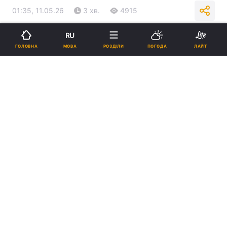
01:35, 11.05.26
3 хв.
4915
RU
Підпишіться на нас в Google
МОВА
ГОЛОВНА
РОЗДІЛИ
ПОГОДА
ЛАЙТ
Армія РФ обстріляла прикордонні райони Сумщини / Колаж: УНІАН,
фото: deepstatemap.live, t.me/mod_russia
Мова йде про два населені пункти в
Бахмутському районі та один - в
Покровському.