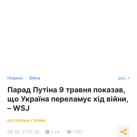
›
Новини
Війна
рус
Парад Путіна 9 травня показав,
що Україна переламує хід війни,
– WSJ
КАТЕРИНА ГІРНИК
06:30, 11.05.26
2 хв.
7297