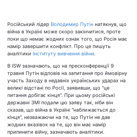
Російський лідер
Володимир Путін
натякнув, що
Головна
Війна
війна в Україні може скоро закінчитися, проте
поки що немає жодних ознак того, що Росія має
Україна
Політика
намір завершити конфлікт. Про це пишуть
аналітики
Економіка
Інституту вивчення війни
Світ
.
В ISW зазначають, що на пресконференції 9
Спорт
Наука
травня Путін відповів на запитання про ймовірну
участь Заходу в недавніх українських ударах на
Техно і зв'язок
Лайт
великі відстані по Росії, заявивши, що "це
Зброя
Інциденти
питання добігає кінця". При цьому російські
державні ЗМІ подали цю заяву так, ніби він
Здоров'я
Туризм
сказав, що війна в Україні "наближається до
кінця", незважаючи на те, що Путін не дав
Цікавинки
Погода
жодних вказівок на те, що він має намір
припинити війну, зазначають аналітики.
Екологія
Регіони