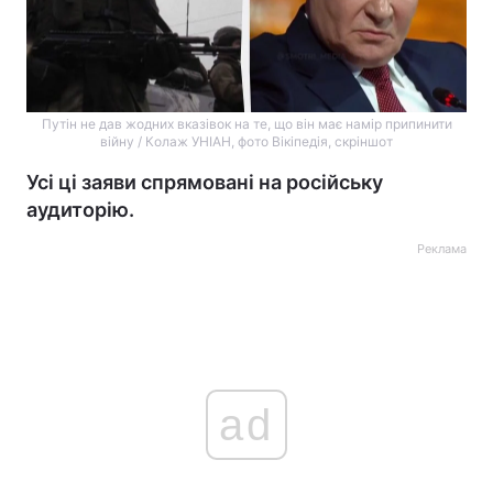
Путін не дав жодних вказівок на те, що він має намір припинити
війну / Колаж УНІАН, фото Вікіпедія, скріншот
Усі ці заяви спрямовані на російську
аудиторію.
Реклама
ad