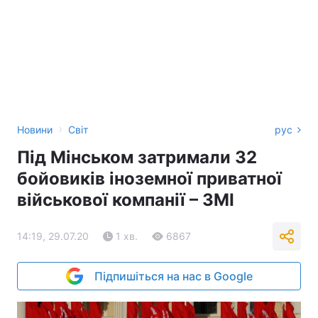
›
Новини
Світ
рус
Під Мінськом затримали 32
бойовиків іноземної приватної
військової компанії – ЗМІ
14:19, 29.07.20
1 хв.
6867
Підпишіться на нас в Google