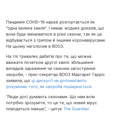
Пандемія COVID-19 наразі розгортається як
Головна
Війна
"одна велика хвиля". І немає жодних доказів, що
Україна
Політика
вона буде змінюватися в різні сезони, так як це
відбувається з грипом й іншими коронавірусами.
Економіка
Світ
На цьому наголосив в ВООЗ.
Спорт
Наука
На тлі тривалих дебатів про те, що можна
вважати початком другої хвилі: збільшення
Техно і зв'язок
Лайт
випадків зараження чи сезонне загострення
хвороби, - прес-секретар ВООЗ Маргарет Гарріс
Зброя
Інциденти
заявила, що
ці дискусії не допомагають
розумінню того, як хвороба поширюється
.
Здоров'я
Туризм
"Люди досі думають сезонами. Що нам всім
Цікавинки
Погода
потрібно зрозуміти, то це те, що новий вірус
поводиться інакше", - цитує
The Guardian
Екологія
Регіони