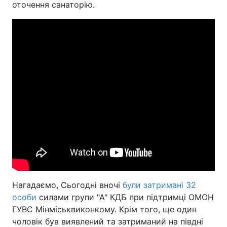
оточення санаторію.
Нагадаємо, Сьогодні вночі
були затримані 32
особи
силами групи "А" КДБ при підтримці ОМОН
ГУВС Мінміськвиконкому. Крім того, ще один
чоловік був виявлений та затриманий на півдні