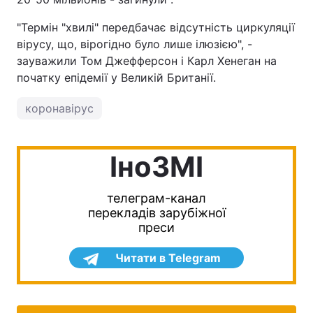
"Термін "хвилі" передбачає відсутність циркуляції
вірусу, що, вірогідно було лише ілюзією", -
зауважили Том Джефферсон і Карл Хенеган на
початку епідемії у Великій Британії.
коронавірус
IноЗМI
телеграм-канал
перекладів зарубіжної
преси
Читати в Telegram