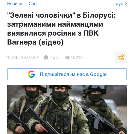
›
Новини
Світ
рус
"Зелені чоловічки" в Білорусі:
затриманими найманцями
виявилися росіяни з ПВК
Вагнера (відео)
15:36, 29.07.20
2 хв.
18213
Підпишіться на нас в Google