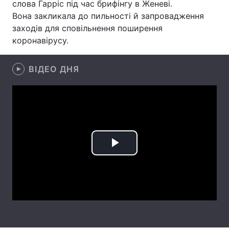
слова Гарріс під час брифінгу в Женеві.
Вона закликала до пильності й запровадження
Лонгріди
заходів для сповільнення поширення
коронавірусу.
Відео з Youtube
Статті
ВІДЕО ДНЯ
Інтерв'ю
Думки
Архів
Вакансії
Контакти
Послуги
Play
Video