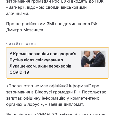
затримання громадян Росії, які входять до ПВК
«Вагнер», відомою своїми військовими
злочинами.
Про це російським ЗМІ повідомив посол РФ
Дмитро Мезенцев.
ЧИТАЙТЕ ТАКОЖ
У Кремлі розповіли про здоров'я
Путіна після спілкування з
Лукашенком, який перехворів
COVID-19
«Посольство не має офіційної інформації про
затримання в Білорусі громадян РФ. Посольство
запитає офіційну інформацію у компетентних
органах Білорусі», – заявив дипломат.
Як повідомляв УНІАН, 32 найманці, яких сьогодні