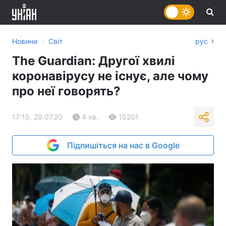
›
Новини
Світ
рус
The Guardian: Другої хвилі
коронавірусу не існує, але чому
про неї говорять?
17:10, 29.07.20
4 хв.
15201
Підпишіться на нас в Google