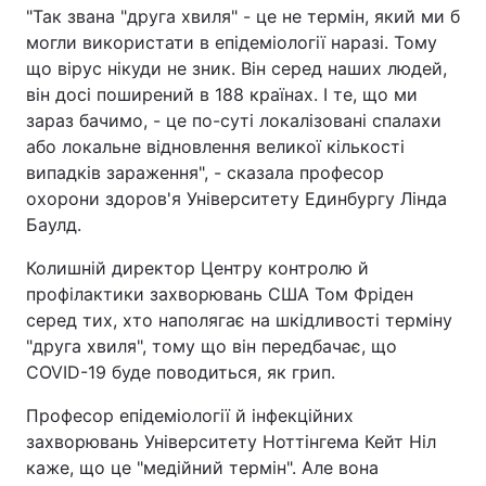
"Так звана "друга хвиля" - це не термін, який ми б
могли використати в епідеміології наразі. Тому
що вірус нікуди не зник. Він серед наших людей,
він досі поширений в 188 країнах. І те, що ми
зараз бачимо, - це по-суті локалізовані спалахи
або локальне відновлення великої кількості
випадків зараження", - сказала професор
охорони здоров'я Університету Единбургу Лінда
Баулд.
Колишній директор Центру контролю й
профілактики захворювань США Том Фріден
серед тих, хто наполягає на шкідливості терміну
"друга хвиля", тому що він передбачає, що
COVID-19 буде поводиться, як грип.
Професор епідеміології й інфекційних
захворювань Університету Ноттінгема Кейт Ніл
каже, що це "медійний термін". Але вона