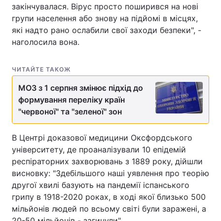
закінчувалася. Вірус просто поширився на нові
групи населення або знову на підйомі в місцях,
які надто рано ослабили свої заходи безпеки", -
наголосила вона.
ЧИТАЙТЕ ТАКОЖ
МОЗ з 1 серпня змінює підхід до
формування переліку країн
"червоної" та "зеленої" зон
В Центрі доказової медицини Оксфордського
університету, де проаналізували 10 епідемій
респіраторних захворювань з 1889 року, дійшли
висновку: "Здебільшого наші уявлення про теорію
другої хвилі базують на пандемії іспанського
грипу в 1918-2020 роках, в ході якої близько 500
мільйонів людей по всьому світі були заражені, а
20-50 мільйонів - загинули".