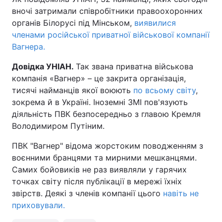
вночі затримали співробітники правоохоронних
органів Білорусі під Мінськом,
виявилися
членами російської приватної військової компанії
Вагнера.
Довідка УНІАН.
Так звана приватна військова
компанія «Вагнер» – це закрита організація,
тисячі найманців якої воюють
по всьому світу
,
зокрема й в Україні. Іноземні ЗМІ пов'язують
діяльність ПВК безпосередньо з главою Кремля
Володимиром Путіним.
ПВК "Вагнер" відома жорстоким поводженням з
воєнними бранцями та мирними мешканцями.
Самих бойовиків не раз виявляли у гарячих
точках світу після публікації в мережі їхніх
звірств. Деякі з членів компанії цього
навіть не
приховували.