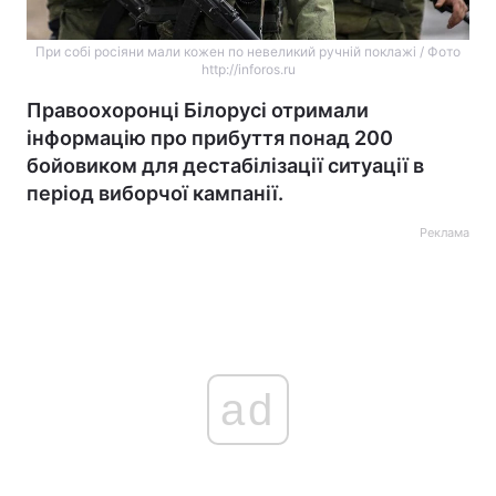
При собі росіяни мали кожен по невеликий ручній поклажі / Фото
http://inforos.ru
Правоохоронці Білорусі отримали
інформацію про прибуття понад 200
бойовиком для дестабілізації ситуації в
період виборчої кампанії.
Реклама
ad