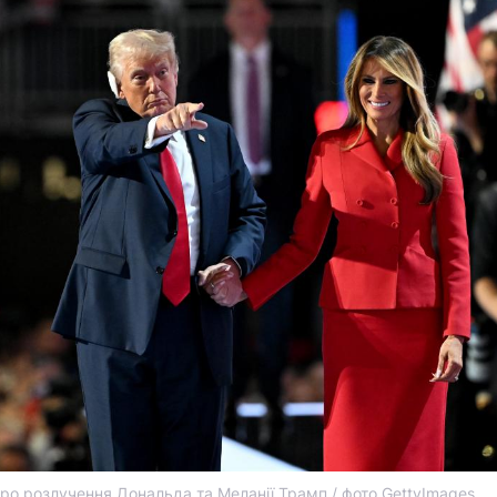
про розлучення Дональда та Меланії Трамп / фото GettyImages