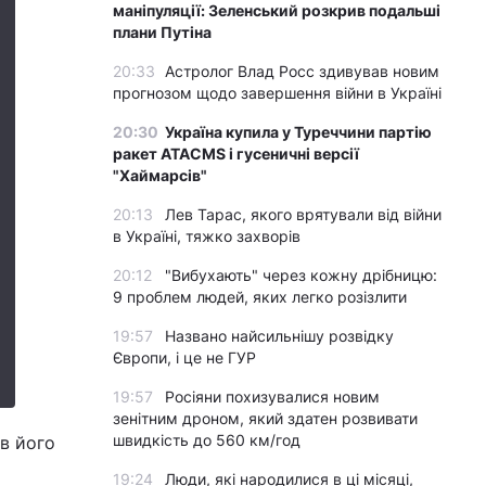
маніпуляції: Зеленський розкрив подальші
плани Путіна
20:33
Астролог Влад Росс здивував новим
прогнозом щодо завершення війни в Україні
20:30
Україна купила у Туреччини партію
ракет ATACMS і гусеничні версії
"Хаймарсів"
20:13
Лев Тарас, якого врятували від війни
в Україні, тяжко захворів
20:12
"Вибухають" через кожну дрібницю:
9 проблем людей, яких легко розізлити
19:57
Названо найсильнішу розвідку
Європи, і це не ГУР
19:57
Росіяни похизувалися новим
зенітним дроном, який здатен розвивати
швидкість до 560 км/год
в його
19:24
Люди, які народилися в ці місяці,