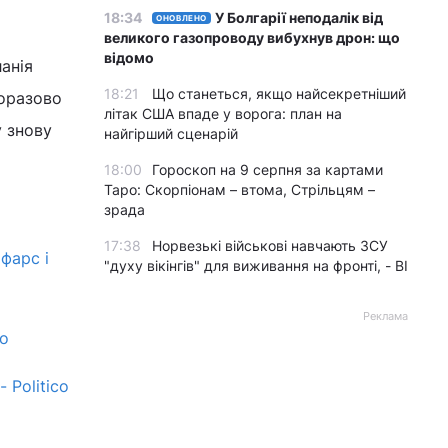
18:34
У Болгарії неподалік від
ОНОВЛЕНО
великого газопроводу вибухнув дрон: що
відомо
анія
18:21
Що станеться, якщо найсекретніший
норазово
літак США впаде у ворога: план на
у знову
найгірший сценарій
18:00
Гороскоп на 9 серпня за картами
Таро: Скорпіонам – втома, Стрільцям –
зрада
17:38
Норвезькі військові навчають ЗСУ
фарс і
"духу вікінгів" для виживання на фронті, - BI
Реклама
co
 Politico