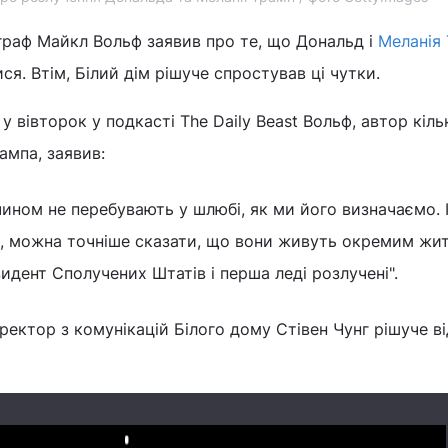
граф Майкл Вольф заявив про те, що Дональд і
Меланія
ся. Втім, Білий дім рішуче спростував ці чутки.
, у вівторок у подкасті The Daily Beast Вольф, автор кіл
ампа, заявив:
ином не перебувають у шлюбі, як ми його визначаємо. І
, можна точніше сказати, що вони живуть окремим жи
идент Сполучених Штатів і перша леді розлучені".
иректор з комунікацій Білого дому Стівен Чунг рішуче в