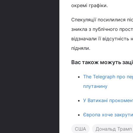
окремі графіки.
Спекуляції посилилися піс
зникла з публічного прос
відзначали її відсутність
підняли.
Вас також можуть заці
The Telegraph про п
плутанину
У Ватикані прокомент
Європа хоче закрутит
США
Дональд Трамп