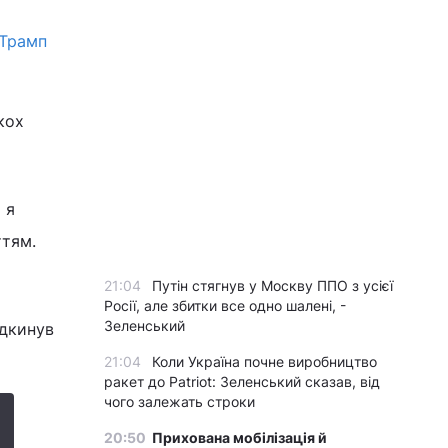
 Трамп
ькох
 я
ттям.
21:04
Путін стягнув у Москву ППО з усієї
Росії, але збитки все одно шалені, -
Зеленський
ідкинув
21:04
Коли Україна почне виробництво
ракет до Patriot: Зеленський сказав, від
чого залежать строки
20:50
Прихована мобілізація й