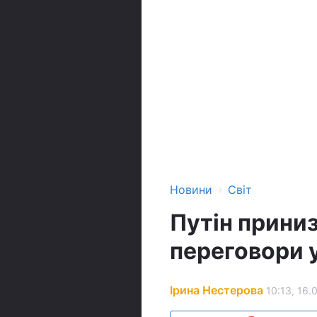
›
Новини
Світ
Путін приниз
переговори 
Ірина Нестерова
10:13, 16.