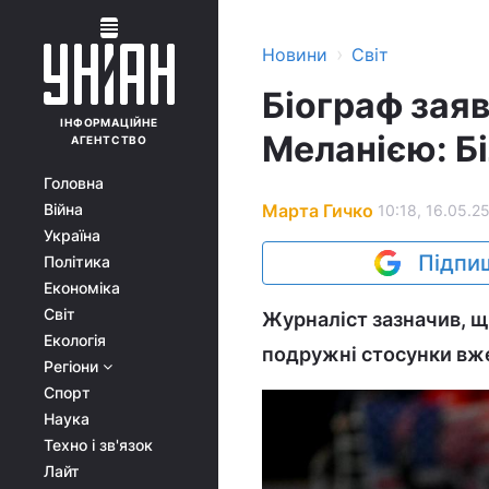
›
Новини
Світ
Біограф зая
ІНФОРМАЦІЙНЕ
Меланією: Бі
АГЕНТСТВО
Головна
Марта Гичко
Війна
10:18, 16.05.2
Україна
Підпиш
Політика
Економіка
Світ
Журналіст зазначив, щ
Екологія
подружні стосунки вж
Регіони
Спорт
Наука
Техно і зв'язок
Лайт