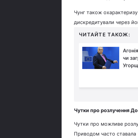
Чунг також охарактеризув
дискредитували через йог
ЧИТАЙТЕ ТАКОЖ:
Названо країну
Агонія
Європи, громадяни
чи за
якої не хочуть
Угорщ
 у разі війни
Чутки про розлучення До
Чутки про можливе розлу
Приводом часто ставала 