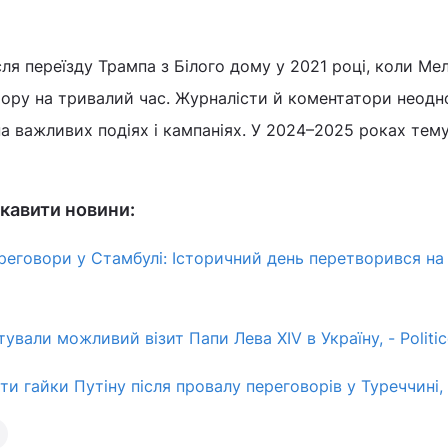
ля переїзду Трампа з Білого дому у 2021 році, коли Мел
тору на тривалий час. Журналісти й коментатори неод
 на важливих подіях і кампаніях. У 2024–2025 роках тем
кавити новини:
ереговори у Стамбулі: Історичний день перетворився на 
ували можливий візит Папи Лева XIV в Україну, - Politi
и гайки Путіну після провалу переговорів у Туреччині, -