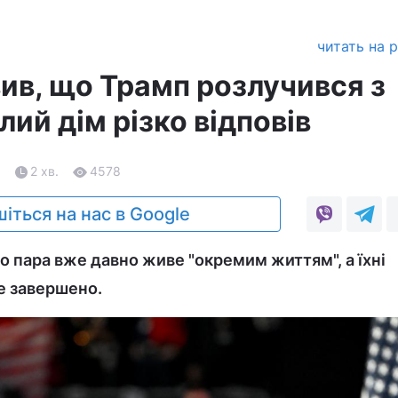
читать на 
вив, що Трамп розлучився з
лий дім різко відповів
5
2 хв.
4578
іться на нас в Google
о пара вже давно живе "окремим життям", а їхні
е завершено.