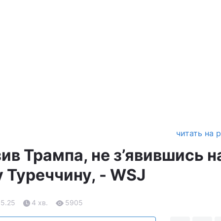
читать на 
ив Трампа, не з’явившись н
у Туреччину, - WSJ
05.25
4 хв.
5905