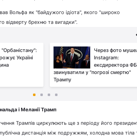
ав Вольфа як "байдужого ідіота", якого "широко
о відверту брехню та вигадки".
 "Орбаністану":
Через фото муше
грожує Україні
Instagram:
ина
ексдиректора Ф
звинуватили у "погрозі смертю"
Трампу
нальда і Меланії Трамп
чення Трампів циркулюють ще з періоду його президен
публічна дистанція між подружжям, холодна мова тіла 