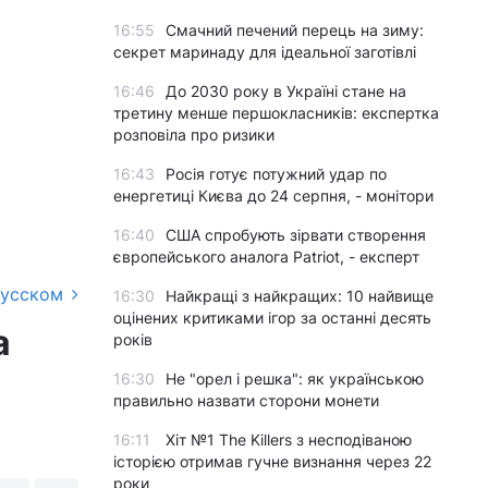
16:55
Смачний печений перець на зиму:
секрет маринаду для ідеальної заготівлі
16:46
До 2030 року в Україні стане на
третину менше першокласників: експертка
розповіла про ризики
16:43
Росія готує потужний удар по
енергетиці Києва до 24 серпня, - монітори
16:40
США спробують зірвати створення
європейського аналога Patriot, - експерт
русском
16:30
Найкращі з найкращих: 10 найвище
оцінених критиками ігор за останні десять
а
років
16:30
Не "орел і решка": як українською
правильно назвати сторони монети
16:11
Хіт №1 The Killers з несподіваною
історією отримав гучне визнання через 22
роки