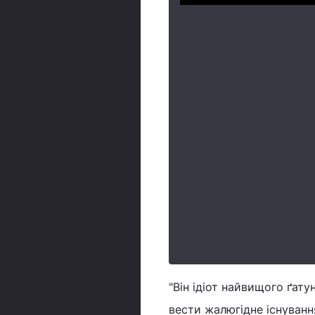
"Він ідіот найвищого ґат
вести жалюгідне існування