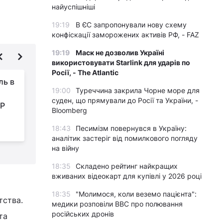
найуспішніші
19:19
В ЄС запропонували нову схему
конфіскації заморожених активів РФ, - FAZ
19:19
Маск не дозволив Україні
використовувати Starlink для ударів по
Росії, - The Atlantic
ль в
Bloomberg: Похмурі
19:00
Туреччина закрила Чорне море для
надії на мир в Україні
суден, що прямували до Росії та України, -
БР
згасають, все
Bloomberg
вирішить зустріч Трампа і Путіна
з
18:43
Песимізм повернувся в Україну:
аналітик застеріг від помилкового погляду
на війну
18:35
Складено рейтинг найкращих
вживаних відеокарт для купівлі у 2026 році
18:35
"Молимося, коли веземо пацієнта":
тства.
медики розповіли BBC про полювання
російських дронів
та