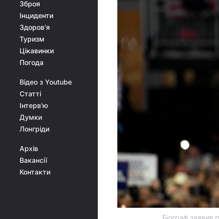
Зброя
Інциденти
Здоров'я
Туризм
Цікавинки
Погода
Відео з Youtube
Статті
Інтерв'ю
Думки
Лонгріди
Архів
Вакансії
Контакти
Біограф заявив 