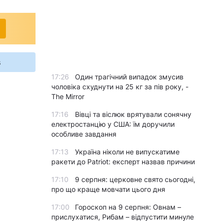
s
17:26
Один трагічний випадок змусив
чоловіка схуднути на 25 кг за пів року, -
The Mirror
17:16
Вівці та віслюк врятували сонячну
електростанцію у США: їм доручили
особливе завдання
17:13
Україна ніколи не випускатиме
ракети до Patriot: експерт назвав причини
17:10
9 серпня: церковне свято сьогодні,
про що краще мовчати цього дня
17:00
Гороскоп на 9 серпня: Овнам –
прислухатися, Рибам – відпустити минуле