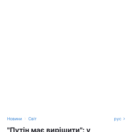
›
Новини
Світ
рус
"Путін має вирішити": у