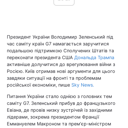
Головна
Війна
Президент України Володимир Зеленський під
Україна
Політика
час саміту країн G7 намагається заручитися
Економіка
Світ
подальшою підтримкою Сполучених Штатів та
переконати президента США
Дональда Трампа
Спорт
Наука
активніше долучитися до врегулювання війни з
Росією. Київ отримав нові аргументи для цього
Техно і зв'язок
Лайт
завдяки ситуації на фронті та проблемам
російської економіки, пише
Sky News.
Зброя
Інциденти
Питання України стало однією з головних тем
Здоров'я
Туризм
саміту G7. Зеленський прибув до французького
Евіана, де провів низку зустрічей із західними
Цікавинки
Погода
лідерами, зокрема президентом Франції
Еммануелем Макроном та прем'єр-міністром
Екологія
Регіони