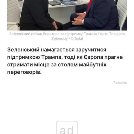
Зеленський поїхав боротися за підтримку Трампа / фото Telegram
Zelenskiy / Official
Зеленський намагається заручитися
підтримкою Трампа, тоді як Європа прагне
отримати місце за столом майбутніх
переговорів.
Реклама
ad