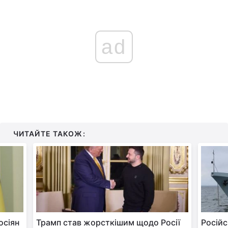
ad
ЧИТАЙТЕ ТАКОЖ:
осіян
Трамп став жорсткішим щодо Росії
Російс