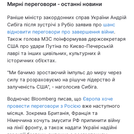
Мирні переговори - останні новини
Раніше міністр закордонних справ України Андрій
Сибіга після зустрічі з Рубіо заявив про
шанс
відновити переговори про завершення війни
.
Також голова МЗС поінформував держсекретаря
США про удари Путіна по Києво-Печерській
лаврі та інших цивільних, культурних й
історичних об’єктах.
"Ми бачимо зростаючий імпульс до миру через
силу та розраховуємо на рішуче лідерство й
залученість США", - наголосив Сибіга.
Водночас Bloomberg писав, що
Європа хоче
провести переговори з Росією
вже наступного
місяця. Зокрема Британія, Франція та
Німеччина хочуть змусити РФ припинити війну
на лінії фронту, а також надати Україні надійні