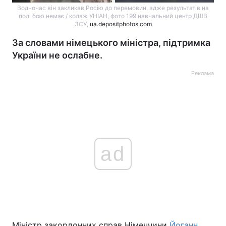
Водночас він закликав Росію до перемовин, адже результатів на
полі бою немає / колаж УНІАН, фото 199 навчальний центр ДШВ
ЗСУ,
ua.depositphotos.com
За словами німецького міністра, підтримка
України не ослабне.
Реклама
ad
Міністр закордонних справ Німеччини
Йоганн