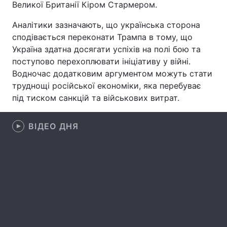
Великої Британії Кіром Стармером.
Лонгріди
Аналітики зазначають, що українська сторона
сподівається переконати Трампа в тому, що
Відео з Youtube
Статті
Україна здатна досягати успіхів на полі бою та
поступово перехоплювати ініціативу у війні.
Інтерв'ю
Думки
Водночас додатковим аргументом можуть стати
труднощі російської економіки, яка перебуває
Архів
Вакансії
під тиском санкцій та військових витрат.
Контакти
ВІДЕО ДНЯ
Послуги