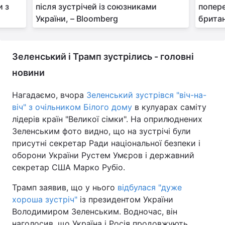
и з
після зустрічей із союзниками
попере
України, – Bloomberg
британ
Зеленський і Трамп зустрілись - головні
новини
Нагадаємо, вчора
Зеленський зустрівся "віч-на-
віч" з очільником Білого дому
в кулуарах саміту
лідерів країн "Великої сімки". На оприлюднених
Зеленським фото видно, що на зустрічі були
присутні секретар Ради національної безпеки і
оборони України Рустем Умєров і державний
секретар США Марко Рубіо.
Трамп заявив, що у нього
відбулася "дуже
хороша зустріч"
із президентом України
Володимиром Зеленським. Водночас, він
наголосив, що Україна і Росія продовжують