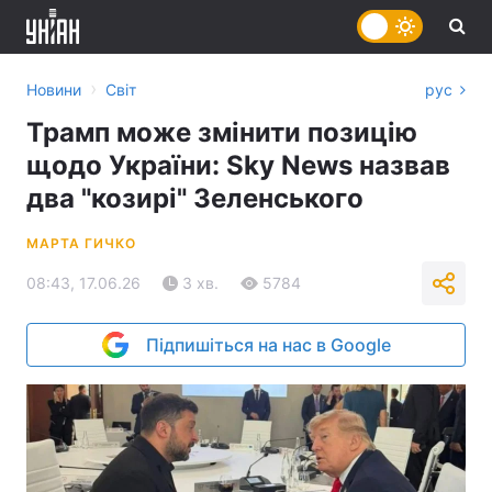
›
Новини
Світ
рус
Трамп може змінити позицію
щодо України: Sky News назвав
два "козирі" Зеленського
МАРТА ГИЧКО
08:43, 17.06.26
3 хв.
5784
Підпишіться на нас в Google