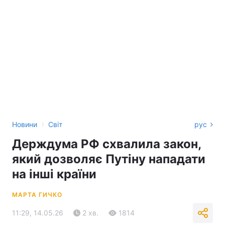
›
Новини
Світ
рус
Держдума РФ схвалила закон,
який дозволяє Путіну нападати
на інші країни
МАРТА ГИЧКО
11:29, 14.05.26
2 хв.
1814