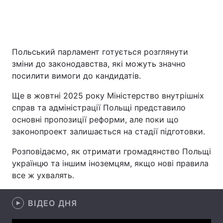
Головна
Війна
Польський парламент готується розглянути
зміни до законодавства, які можуть значно
Україна
Політика
посилити вимоги до кандидатів.
Економіка
Світ
Ще в жовтні 2025 року Міністерство внутрішніх
справ та адміністрації Польщі представило
Спорт
Наука
основні пропозиції реформи, але поки що
Техно і зв'язок
Лайт
законопроект залишається на стадії підготовки.
Розповідаємо, як отримати громадянство Польщі
Зброя
Інциденти
українцю та іншим іноземцям, якщо нові правила
Здоров'я
Туризм
все ж ухвалять.
Цікавинки
Погода
ВІДЕО ДНЯ
Екологія
Регіони