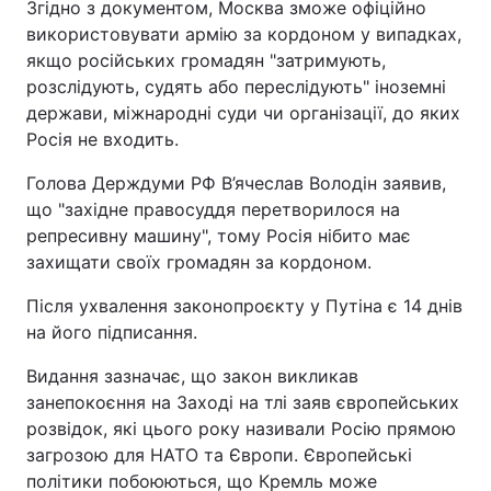
Згідно з документом, Москва зможе офіційно
використовувати армію за кордоном у випадках,
якщо російських громадян "затримують,
розслідують, судять або переслідують" іноземні
держави, міжнародні суди чи організації, до яких
Росія не входить.
Голова Держдуми РФ В’ячеслав Володін заявив,
що "західне правосуддя перетворилося на
репресивну машину", тому Росія нібито має
захищати своїх громадян за кордоном.
Після ухвалення законопроєкту у Путіна є 14 днів
на його підписання.
Видання зазначає, що закон викликав
занепокоєння на Заході на тлі заяв європейських
розвідок, які цього року називали Росію прямою
загрозою для НАТО та Європи. Європейські
політики побоюються, що Кремль може