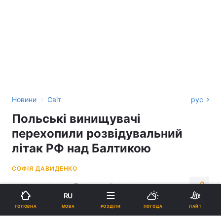
›
Новини
Світ
рус
Польські винищувачі
перехопили розвідувальний
літак РФ над Балтикою
СОФІЯ ДАВИДЕНКО
10:13, 14.05.26
2 хв.
806
RU
МОВА
ГОЛОВНА
РОЗДІЛИ
ПОГОДА
ЛАЙТ
Підпишіться на нас в Google