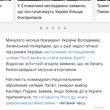
и
У Словаччині несподівано заявили,
Трамп 
що постачатимуть Україні більше
Пекіні
боєприпасів
Минулого місяця президент України Володимир
Зеленський попередив, що у разі недостатньої
підтримки України
наступними потенційними
цілями Росії можуть стати країни Балтії.
Водночас в Естонії згодом заявили, що не бачать
безпосередньої загрози вторгнення.
Натомість командувач Національними
збройними силами Латвії, генерал-майор
Каспарс Пуданс заявив, якщо бойові дії в Україні
припиняться, то
готовність Росії до нової
широкомасштабної війни
- питання часу.
Реклама