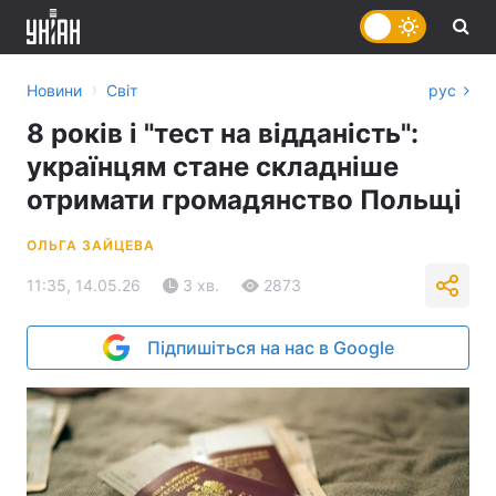
›
Новини
Світ
рус
8 років і "тест на відданість":
українцям стане складніше
отримати громадянство Польщі
ОЛЬГА ЗАЙЦЕВА
11:35, 14.05.26
3 хв.
2873
Підпишіться на нас в Google