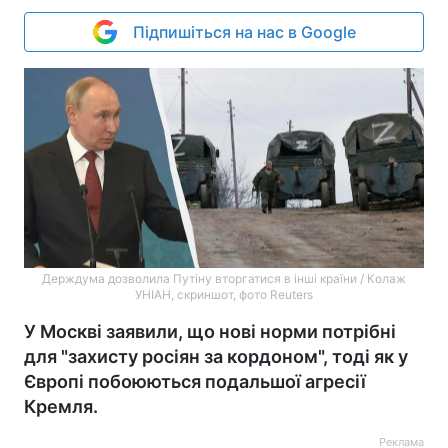
Підпишіться на нас в Google
Держдума дозволила Путіну вторгатися в інші країни / Колаж
УНІАН, скриншот, фото Reuters
У Москві заявили, що нові норми потрібні
для "захисту росіян за кордоном", тоді як у
Європі побоюються подальшої агресії
Кремля.
Реклама