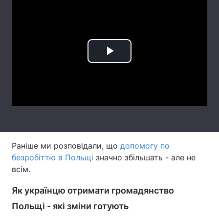
Лонгріди
Відео з Youtube
Статті
Play
Інтерв'ю
Думки
Video
Архів
Вакансії
Контакти
Послуги
Раніше ми розповідали, що
допомогу по
безробіттю в Польщі
значно збільшать - але не
всім.
Як українцю отримати громадянство
Польщі - які зміни готують