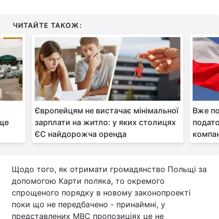
ЧИТАЙТЕ ТАКОЖ:
Європейцям не вистачає мінімальної
Вже по
аще
зарплати на житло: у яких столицях
подато
ЄС найдорожча оренда
компан
Щодо того, як отримати громадянство Польщі за
допомогою Карти поляка, то окремого
спрощеного порядку в новому законопроекті
поки що не передбачено - принаймні, у
представлених МВС пропозиціях це не