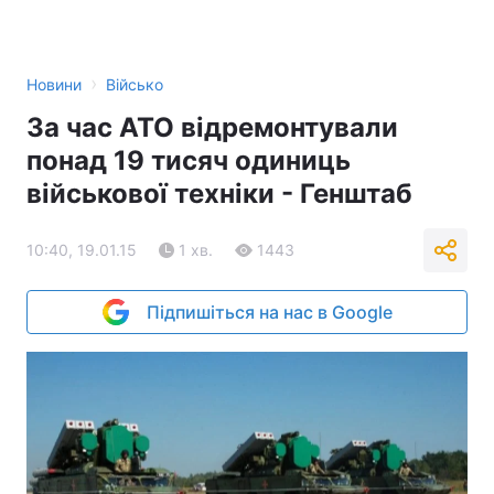
›
Новини
Військо
За час АТО відремонтували
понад 19 тисяч одиниць
військової техніки - Генштаб
10:40, 19.01.15
1 хв.
1443
Підпишіться на нас в Google