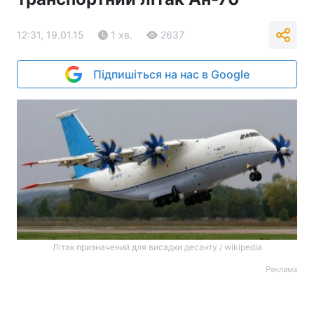
12:31, 19.01.15
1 хв.
2637
Підпишіться на нас в Google
Літак призначений для висадки десанту / wikipedia
Реклама