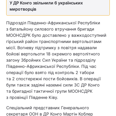
У ДР Конго звільнили 6 українських
миротворців
Підрозділ Південно-Африканської Республіки
з батальйону силового втручання бригади
МООНСДРК було доставлено у важкодоступний
гірський район транспортними вертольотами
місії. Вогневу підтримку з повітря надавали
бойові вертольоти 18 окремого вертолітного
загону Збройних Сил України та підрозділу
Південно-Африканської Республіки. Під час
операції було взято під контроль 2 табори
та 2 спостережні пости бойовиків. В операції
були також задіяні наземні сили ЗС ДР Конго
та бригадної тактичної групи МООНСДРК
з провінції Південне Ківу.
Спеціальний представник Генерального
секретаря ООН в ДР Конго Мартін Коблер