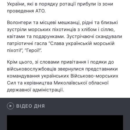
України, які в порядку ротації прибули із зони
проведення АТО.
Волонтери та місцеві мешканці, рідні та близькі
Головна
Війна
зустріли морських піхотинців з хлібом і сіллю,
квітами та подарунками. Зустрічаючі скандували
Україна
Політика
патріотичні гасла “Слава українській морській
піхоті!”, “Герої!”.
Економіка
Світ
Крім цього, зі словами привітання і подяки до
Спорт
Наука
військовослужбовців звернулися представники
командування українських Військово-морських
Техно і зв'язок
Лайт
Сил та керівництва Миколаївської обласної
Зброя
Інциденти
державної адміністрації.
Здоров'я
Туризм
ВІДЕО ДНЯ
Цікавинки
Погода
Екологія
Регіони