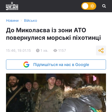
›
Новини
Військо
До Миколаєва із зони АТО
повернулися морські піхотинці
15:46, 19.01.15
1 хв.
1157
Підпишіться на нас в Google