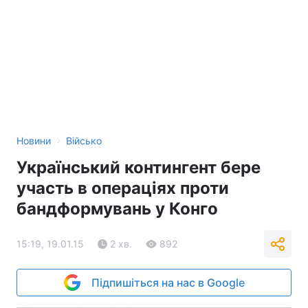
›
Новини
Військо
Український контингент бере
участь в операціях проти
бандформувань у Конго
15:19, 19.01.15
2 хв.
892
Підпишіться на нас в Google