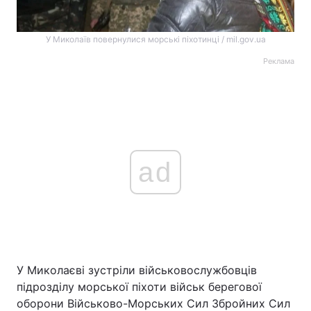
У Миколаїв повернулися морські піхотинці / mil.gov.ua
Реклама
ad
У Миколаєві зустріли військовослужбовців
підрозділу морської піхоти військ берегової
оборони Військово-Морських Сил Збройних Сил