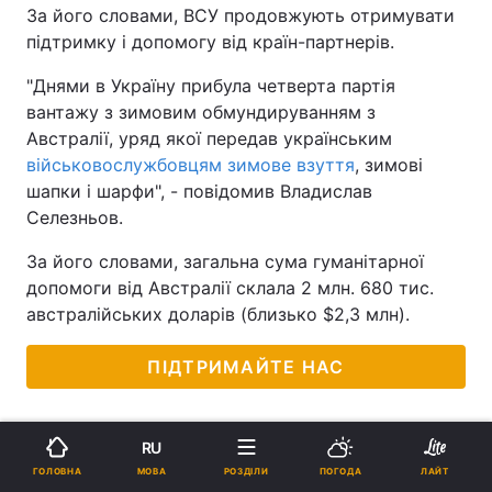
За його словами, ВСУ продовжують отримувати
підтримку і допомогу від країн-партнерів.
"Днями в Україну прибула четверта партія
вантажу з зимовим обмундируванням з
Австралії, уряд якої передав українським
військовослужбовцям зимове взуття
, зимові
шапки і шарфи", - повідомив Владислав
Селезньов.
За його словами, загальна сума гуманітарної
допомоги від Австралії склала 2 млн. 680 тис.
австралійських доларів (близько $2,3 млн).
ПІДТРИМАЙТЕ НАС
RU
МОВА
ГОЛОВНА
РОЗДІЛИ
ПОГОДА
ЛАЙТ