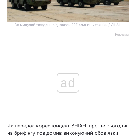
За минулий тиждень відновили 227 одиниць техніки / УНІАН
Реклама
ad
Як передає кореспондент УНІАН, про це сьогодні
на брифінгу повідомив виконуючий обов'язки