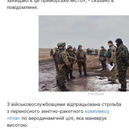
захищають це приморське місто», - сказано в
повідомленні.
Facebook
З військовослужбовцями відпрацьована стрільба
з переносного зенітно-ракетного
комплексу
«Ігла»
по аеродинамічній цілі, яка маневрує
висотою.