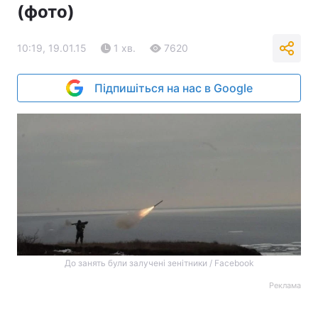
(фото)
10:19, 19.01.15
1 хв.
7620
Підпишіться на нас в Google
До занять були залучені зенітники / Facebook
Реклама