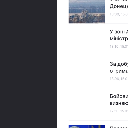
Донець
13:30, 15.
У зоні
мініст
13:10, 15.0
За доб
отрима
13:06, 15.0
Бойови
визнаю
12:50, 15.0