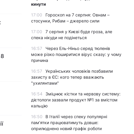
кинути
17:00
Гороскоп на 7 серпня: Овнам –
стосунки, Рибам – джерело сили
х
17:00
7 серпня у Києві буде гроза, але
спека нікуди не подінеться
16:57
Через Ель-Ніньо серед тюленів
може різко поширитися вірус сказу: у чому
18
причина
16:57
Українських чоловіків позбавили
захисту в ЄС: кого тепер вважають
"ухилянтами"
16:54
Зміцнює кістки та нервову систему:
дієтологи зазвали продукт №1 за вмістом
кальцію
16:50
В Італії через спеку популярні
пам'ятки працюватимуть довше:
ії
оприлюднено новий графік роботи