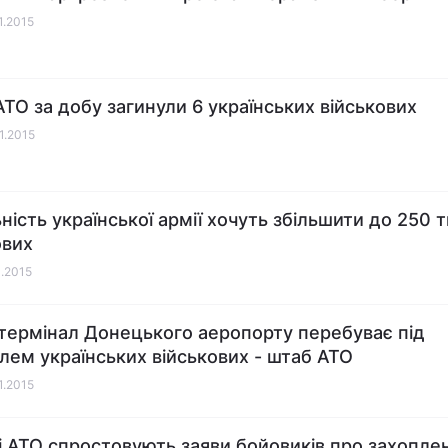
1.2015
 АТО за добу загинули 6 українських військових
01.2015
ність української армії хочуть збільшити до 250 
ових
1.2015
термінал Донецького аеропорту перебуває під
лем українських військових - штаб АТО
1.2015
і АТО спростовують заяви бойовиків про захопле