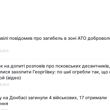
вілі повідомив про загибель в зоні АТО добровол
08.2015
к на допиті розповів про псковських десантників,
лися захопити Георгіївку: по шиї огребли так, що
юй (відео)
04.2015
у на Донбасі загинули 4 військових, 17 отримали
ення