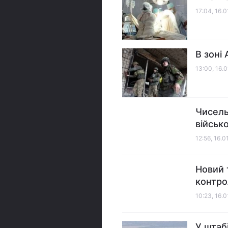
17:04, 16.0
В зоні
13:00, 16.
Чисель
військ
12:56, 16.0
Новий 
контро
10:23, 16.0
У штаб