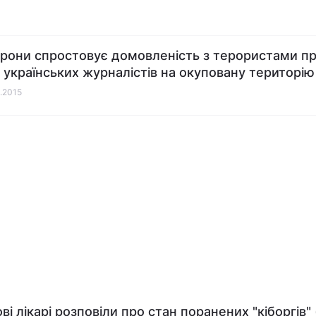
рони спростовує домовленість з терористами п
 українських журналістів на окуповану територію
1.2015
ві лікарі розповіли про стан поранених "кіборгів" 