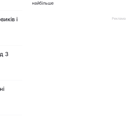
найбільше
иків і
Реклама
д 3
ні