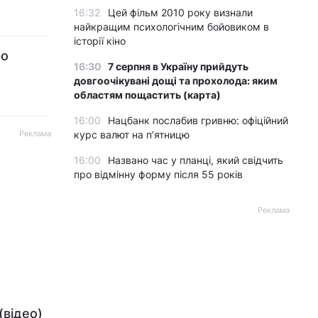
16:32
Цей фільм 2010 року визнали
найкращим психологічним бойовиком в
історії кіно
ро
16:30
7 серпня в Україну прийдуть
довгоочікувані дощі та прохолода: яким
областям пощастить (карта)
16:00
Нацбанк послабив гривню: офіційний
Реклама
курс валют на п’ятницю
16:00
Названо час у планці, який свідчить
про відмінну форму після 55 років
Реклама
(відео)