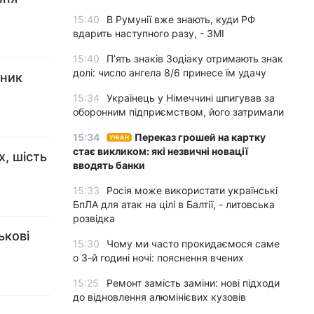
15:40
В Румунії вже знають, куди РФ
вдарить наступного разу, - ЗМІ
15:40
П’ять знаків Зодіаку отримають знак
долі: число ангела 8/6 принесе їм удачу
дник
15:34
Українець у Німеччині шпигував за
оборонним підприємством, його затримали
15:34
Переказ грошей на картку
УНІАН
стає викликом: які незвичні новації
х, шість
вводять банки
15:33
Росія може використати українські
БпЛА для атак на цілі в Балтії, - литовська
розвідка
ькові
15:30
Чому ми часто прокидаємося саме
о 3-й годині ночі: пояснення вчених
15:25
Ремонт замість заміни: нові підходи
до відновлення алюмінієвих кузовів