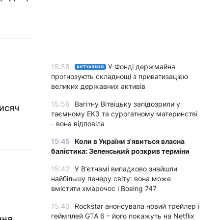
15:58
У Фонді держмайна
АКТУАЛЬНО
прогнозують складнощі з приватизацією
великих державних активів
15:56
Вагітну Вітвіцьку запідозрили у
тисяч
таємному ЕКЗ та сурогатному материнстві
- вона відповіла
15:45
Коли в України з'явиться власна
балістика: Зеленський розкрив терміни
15:42
У Вʼєтнамі випадково знайшли
найбільшу печеру світу: вона може
вмістити хмарочос і Boeing 747
15:40
Rockstar анонсувала новий трейлер і
геймплей GTA 6 – його покажуть на Netflix
ння