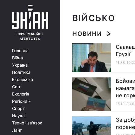
ВІЙСЬКО
НОВИНИ
ІНФОРМАЦІЙНЕ
АГЕНТСТВО
Саакаш
Головна
Грузії
Війна
11:38, 10.
Україна
Політика
Економіка
Бойови
Світ
намага
Екологія
не гор
Регіони
15:18, 30.
Спорт
Наука
За доб
Техно і зв'язок
поран
Лайт