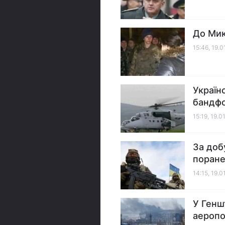
До Мик
15:46, 19.0
Україн
бандфо
15:19, 19.0
За доб
поран
14:15, 19.0
У Генш
аеропо