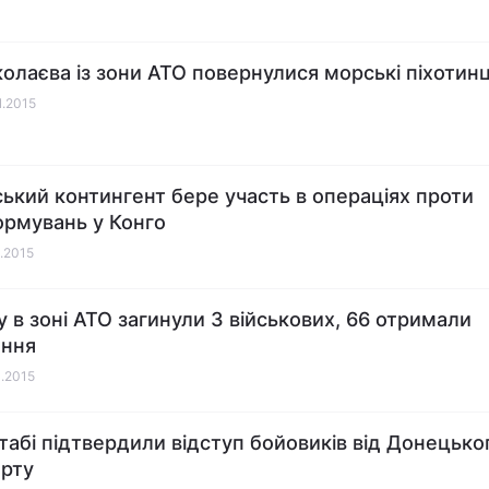
олаєва із зони АТО повернулися морські піхотинц
1.2015
ський контингент бере участь в операціях проти
рмувань у Конго
1.2015
у в зоні АТО загинули 3 військових, 66 отримали
ення
1.2015
табі підтвердили відступ бойовиків від Донецько
рту