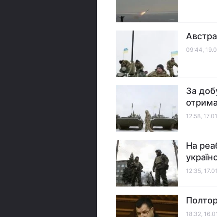
Австра
09:44, 19.
За доб
отрима
12:58, 17.0
На реа
україн
12:35, 17.0
Полтор
18:32, 16.0