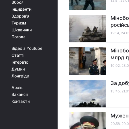
12:51, 25.0
Зброя
Інциденти
Здоров'я
Мінобо
Туризм
російс
Цікавинки
12:14, 24.0
Погода
Відео з Youtube
Мінобо
Статті
млрд г
Інтерв'ю
10:02, 23.
Думки
Лонгріди
За доб
Архів
13:45, 21.0
Вакансії
Контакти
Муженк
20:58, 20.