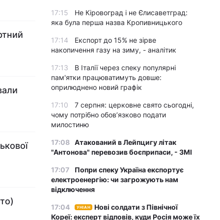
17:15
Не Кіровоград і не Єлисаветград:
яка була перша назва Кропивницького
ртний
17:14
Експорт до 15% не зірве
накопичення газу на зиму, - аналітик
17:13
В Італії через спеку популярні
пам'ятки працюватимуть довше:
оприлюднено новий графік
вали
17:10
7 серпня: церковне свято сьогодні,
чому потрібно обов’язково подати
милостиню
17:08
Атакований в Лейпцигу літак
ькової
"Антонова" перевозив боєприпаси, - ЗМІ
17:07
Попри спеку Україна експортує
електроенергію: чи загрожують нам
відключення
то)
17:04
Нові солдати з Північної
УНІАН
Кореї: експерт відповів, куди Росія може їх