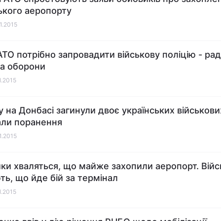
кого аеропорту
01.2015
 АТО потрібно запровадити військову поліцію - ра
ра оборони
1.2015
у на Донбасі загинули двоє українських військови
ли поранення
1.2015
ки хваляться, що майже захопили аеропорт. Війс
ть, що йде бій за термінал
1.2015