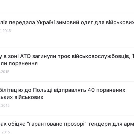
лія передала Україні зимовий одяг для військови
01.2015
у в зоні АТО загинули троє військовослужбовців, 
ли поранення
1.2015
білітацію до Польщі відправлять 40 поранених
ських військових
1.2015
ак обіцяє "гарантовано прозорі" тендери для арм
1.2015