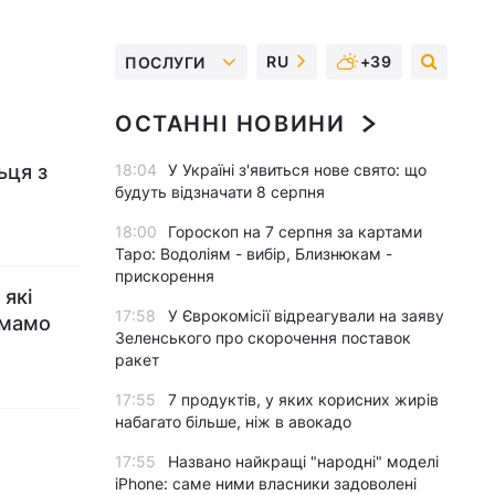
RU
+39
ПОСЛУГИ
ОСТАННІ НОВИНИ
ьця з
18:04
У Україні з'явиться нове свято: що
будуть відзначати 8 серпня
18:00
Гороскоп на 7 серпня за картами
Таро: Водоліям - вибір, Близнюкам -
прискорення
 які
17:58
У Єврокомісії відреагували на заяву
 мамо
Зеленського про скорочення поставок
ракет
17:55
7 продуктів, у яких корисних жирів
набагато більше, ніж в авокадо
17:55
Названо найкращі "народні" моделі
iPhone: саме ними власники задоволені