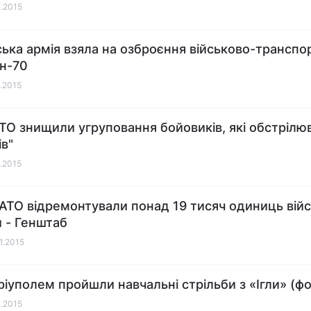
1.2015
ська армія взяла на озброєння військово-транспо
Ан-70
1.2015
ТО знищили угруповання бойовиків, які обстрілю
ів"
1.2015
 АТО відремонтували понад 19 тисяч одиниць війс
и - Генштаб
01.2015
ріуполем пройшли навчальні стрільби з «Ігли» (фо
1.2015