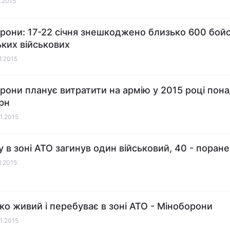
1.2015
рони: 17-22 січня знешкоджено близько 600 бойов
ьких військових
1.2015
рони планує витратити на армію у 2015 році пона
рн
01.2015
у в зоні АТО загинув один військовий, 40 - поране
1.2015
о живий і перебуває в зоні АТО - Міноборони
01.2015