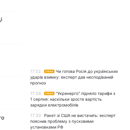
і
17:52
Чи готова Росія до українських
УНІАН
ударів взимку: експерт дав несподіваний
прогноз
17:34
"Укренерго" підняло тарифи з
УНІАН
1 серпня: наскільки зросте вартість
зарядки електромобілів
17:33
Ракет зі США не вистачить: експерт
го
пояснив проблему з пусковими
установками РФ