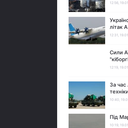
12:56, 19.0
Україн
літак 
12:31, 19.0
Сили А
"кіборг
12:19, 19.0
За час
технік
10:40, 19.
Під Ма
10:19, 19.0