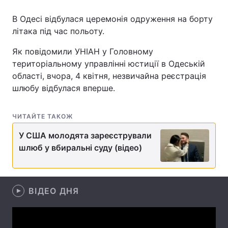
В Одесі відбулася церемонія одруження на борту
літака під час польоту.
Головна
Війна
Як повідомили УНІАН у Головному
територіальному управлінні юстиції в Одеській
Україна
Політика
області, вчора, 4 квітня, незвичайна реєстрація
шлюбу відбулася вперше.
Економіка
Світ
Спорт
Наука
ЧИТАЙТЕ ТАКОЖ
Техно і зв'язок
Лайт
У США молодята зареєстрували
шлюб у вбиральні суду (відео)
Зброя
Інциденти
Здоров'я
Туризм
ВІДЕО ДНЯ
Цікавинки
Погода
Екологія
Регіони