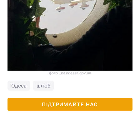
фото just.odessa.gov.ua
Одеса
шлюб
ПІДТРИМАЙТЕ НАС