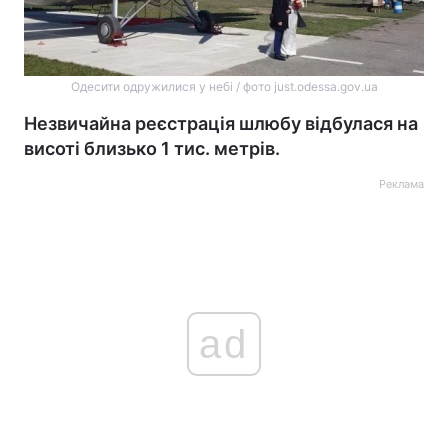
Одесити одружилися у небі / фото just.odessa.gov.ua
Незвичайна реєстрація шлюбу відбулася на
висоті близько 1 тис. метрів.
Реклама
ad