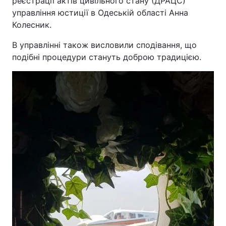
реєстрації актів цивільного стану (ДРАЦС)
управління юстиції в Одеській області Анна
Тема оформлення
Колесник.
В управлінні також висловили сподівання, що
подібні процедури стануть доброю традицією.