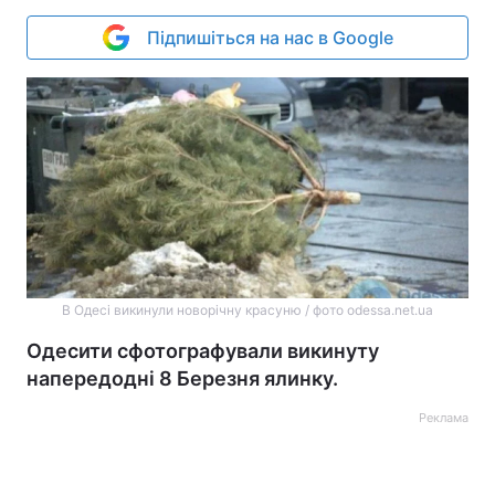
Підпишіться на нас в Google
В Одесі викинули новорічну красуню / фото odessa.net.ua
Одесити сфотографували викинуту
напередодні 8 Березня ялинку.
Реклама