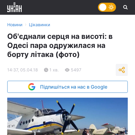
›
Новини
Цікавинки
Об'єднали серця на висоті: в
Одесі пара одружилася на
борту літака (фото)
14:37, 05.04.18
1 хв.
5497
Підпишіться на нас в Google