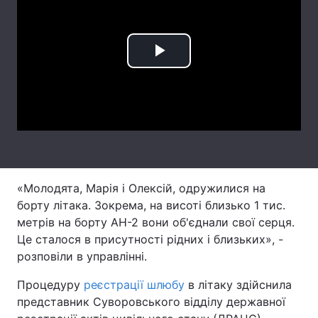
Лонгріди
Play
Відео з Youtube
Статті
Video
Інтерв'ю
Думки
Архів
Вакансії
Контакти
«Молодята, Марія і Олексій, одружилися на
Послуги
борту літака. Зокрема, на висоті близько 1 тис.
метрів на борту АН-2 вони об'єднали свої серця.
Це сталося в присутності рідних і близьких», -
розповіли в управлінні.
Процедуру
реєстрації шлюбу
в літаку здійснила
представник Суворовського відділу державної