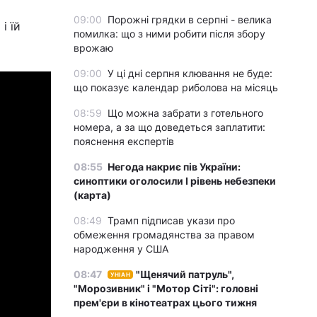
09:00
Порожні грядки в серпні - велика
і їй
помилка: що з ними робити після збору
врожаю
09:00
У ці дні серпня клювання не буде:
що показує календар риболова на місяць
08:59
Що можна забрати з готельного
номера, а за що доведеться заплатити:
пояснення експертів
08:55
Негода накриє пів України:
синоптики оголосили І рівень небезпеки
(карта)
08:49
Трамп підписав укази про
обмеження громадянства за правом
народження у США
08:47
"Щенячий патруль",
УНІАН
"Морозивник" і "Мотор Сіті": головні
прем'єри в кінотеатрах цього тижня