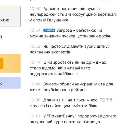
10:59
Адвокат поставив під сумнів
неупередженість антикорупційної вертикалі
жкою
у справі Галущенка
10:54
Загроза – балістика: чи
ДУМКА
із
можна знищити пускові установки росіян
10:52
Як часто слід міняти зубну щітку:
пояснення експертів
10:44
Ціни зростають як на дріжджах:
стало відомо, які вживані авто
подорожчали найбільше
k
10:40
Зумери обрали найкращі міста для
життя: опубліковано рейтинг
10:30
Для м’язів - не тільки м’ясо: ТОП-5
фруктів із найвищим вмістом білка
10:18
У "ПриватБанку" подорожчав долар:
актуальний курс валют на п’ятницю