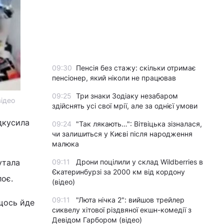
09:30
Пенсія без стажу: скільки отримає
пенсіонер, який ніколи не працював
09:25
Три знаки Зодіаку незабаром
відео
здійснять усі свої мрії, але за однієї умови
ідкусила
09:24
"Так лякають…": Вітвіцька зізналася,
чи залишиться у Києві після народження
малюка
утала
09:11
Дрони поцілили у склад Wildberries в
Єкатеринбурзі за 2000 км від кордону
лоє.
(відео)
09:11
"Люта нічка 2": вийшов трейлер
 щось йде
сиквелу хітової різдвяної екшн-комедії з
Девідом Гарбором (відео)