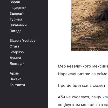
Зброя
Інциденти
Здоров'я
Туризм
Цікавинки
Погода
Відео з Youtube
Статті
Інтерв'ю
Думки
Лонгріди
Мер невеличкого мексика
Архів
Наречену одягли за усіма
Вакансії
Контакти
Про це йдеться в сюжеті
Аби не кусалася, пащу
кр
поцілунком молодят та з