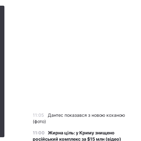
11:05
Дантес показався з новою коханою
(фото)
11:00
Жирна ціль: у Криму знищено
російський комплекс за $15 млн (відео)