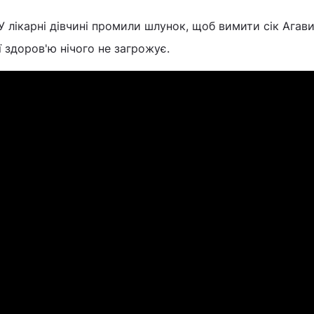
У лікарні дівчині промили шлунок, щоб вимити сік Агави 
ї здоров'ю нічого не загрожує.