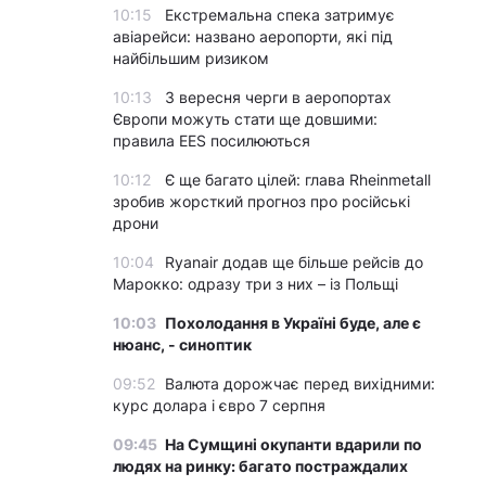
10:15
Екстремальна спека затримує
авіарейси: названо аеропорти, які під
найбільшим ризиком
10:13
З вересня черги в аеропортах
Європи можуть стати ще довшими:
правила EES посилюються
10:12
Є ще багато цілей: глава Rheinmetall
зробив жорсткий прогноз про російські
дрони
10:04
Ryanair додав ще більше рейсів до
Марокко: одразу три з них – із Польщі
10:03
Похолодання в Україні буде, але є
нюанс, - синоптик
09:52
Валюта дорожчає перед вихідними:
курс долара і євро 7 серпня
09:45
На Сумщині окупанти вдарили по
людях на ринку: багато постраждалих