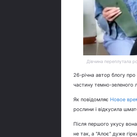
Дівчина переплутала ро
26-річна автор блогу про
частину темно-зеленого л
Як повідомляє
Новое вре
рослини і відкусила шмат
Після першого укусу вона
не так, а "Алоє" дуже гірк