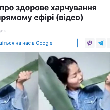
 про здорове харчування
прямому ефірі (відео)
914
іться на нас в Google