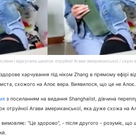
слини і відкусила шматок отруйної Агави американської / скрін 
 здорове харчування під ніком Zhang в прямому ефірі в
иста, схожого на Алоє вера. Виявилося, що це не Алоє.
мя
з посиланням на видання Shanghaiist, дівчина перепл
ок отруйної Агави американської, яка дуже схожа на А
 вимовляє: "Це здорово", - після другого - розуміє, що
ий.