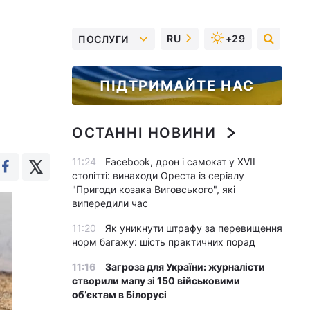
RU
+29
ПОСЛУГИ
ПІДТРИМАЙТЕ НАС
ОСТАННІ НОВИНИ
11:24
Facebook, дрон і самокат у XVII
столітті: винаходи Ореста із серіалу
"Пригоди козака Виговського", які
випередили час
11:20
Як уникнути штрафу за перевищення
норм багажу: шість практичних порад
11:16
Загроза для України: журналісти
створили мапу зі 150 військовими
обʼєктам в Білорусі