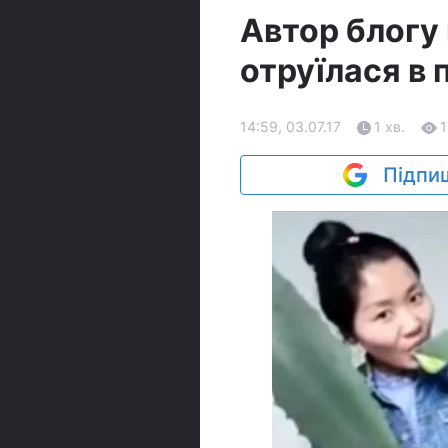
Автор блогу
отруїлася в 
14:59, 03.07.17
1 хв.
1
Підпиш