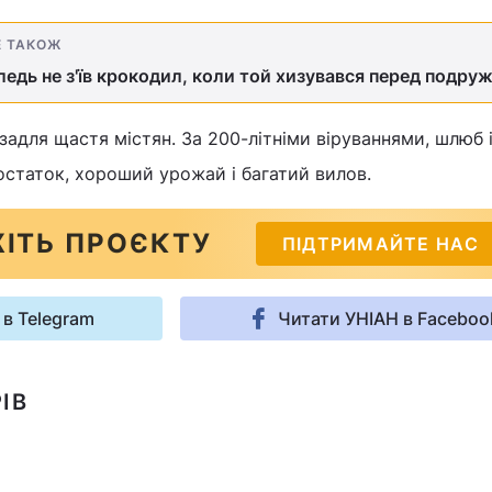
Е ТАКОЖ
ледь не з'їв крокодил, коли той хизувався перед подру
задля щастя містян. За 200-літніми віруваннями, шлюб 
статок, хороший урожай і багатий вилов.
ІТЬ ПРОЄКТУ
ПІДТРИМАЙТЕ НАС
 в Telegram
Читати УНІАН в Faceboo
ІВ