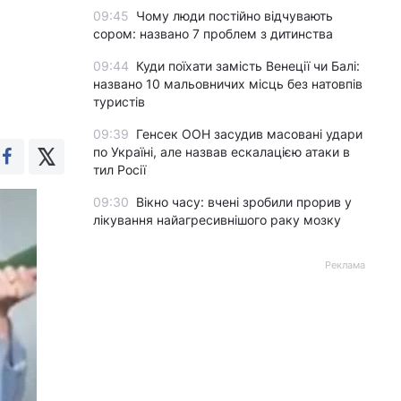
09:45
Чому люди постійно відчувають
сором: названо 7 проблем з дитинства
09:44
Куди поїхати замість Венеції чи Балі:
названо 10 мальовничих місць без натовпів
туристів
09:39
Генсек ООН засудив масовані удари
по Україні, але назвав ескалацією атаки в
тил Росії
09:30
Вікно часу: вчені зробили прорив у
лікування найагресивнішого раку мозку
Реклама