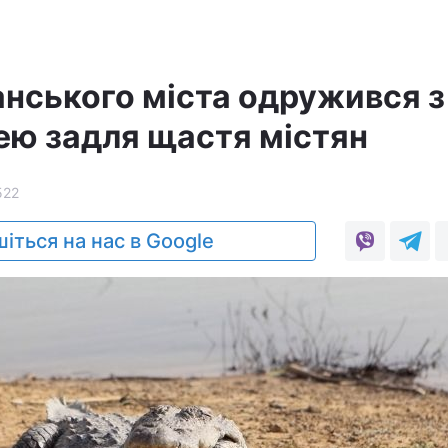
нського міста одружився з
ю задля щастя містян
522
іться на нас в Google