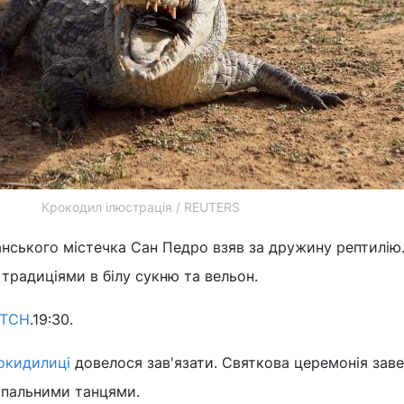
Крокодил ілюстрація / REUTERS
нського містечка Сан Педро взяв за дружину рептилію
 традиціями в білу сукню та вельон.
ТСН
.19:30.
окидилиці
довелося зав'язати. Святкова церемонія зав
апальними танцями.