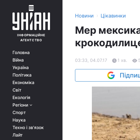
›
Новини
Цікавинки
Мер мексика
ІНФОРМАЦІЙНЕ
крокодилице
АГЕНТСТВО
Головна
Війна
03:33, 04.07.17
1 хв.
Україна
Підпиш
Політика
Економіка
Світ
Екологія
Регіони
Спорт
Наука
Техно і зв'язок
Лайт