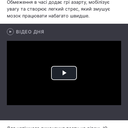
Обмеження в часі додає грі азарту, мобілізує
увагу та створює легкий стрес, який змушує
Лонгріди
мозок працювати набагато швидше.
Відео з Youtube
Статті
ВІДЕО ДНЯ
Інтерв'ю
Думки
Архів
Вакансії
Контакти
Послуги
Play
Video