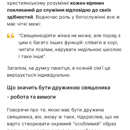
християнському розумінні
кожен вірянин
покликаний до служіння відповідно до своїх
здібностей
. Водночас роль у богослужінні все ж
має чіткі межі:
"Священнодіяти жінка не може, але поряд з
цим є багато інших функцій: співати в хорі,
читати псалми, керувати недільною школою
і таке інше".
Загалом, на думку панотця, в кожній сімʼї це
вирішується індивідуально.
Що значить бути дружиною священика
- робота та вимоги
Говорячи про те, якою має бути дружина
священика, він, знову ж таки, підкреслив, що не
варто створювати окремий "особливий" образ