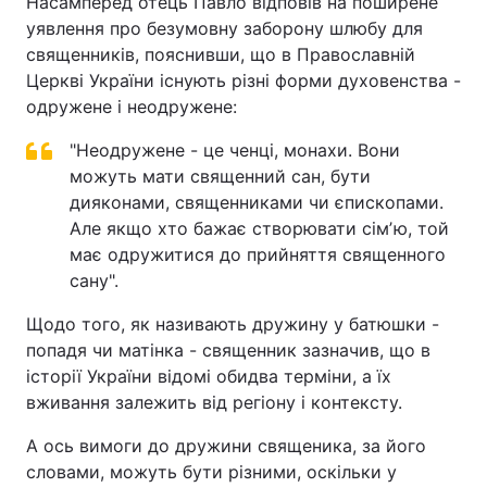
Насамперед отець Павло відповів на поширене
уявлення про безумовну заборону шлюбу для
священників, пояснивши, що в Православній
Церкві України існують різні форми духовенства -
одружене і неодружене:
"Неодружене - це ченці, монахи. Вони
можуть мати священний сан, бути
дияконами, священниками чи єпископами.
Але якщо хто бажає створювати сімʼю, той
має одружитися до прийняття священного
сану".
Щодо того, як називають дружину у батюшки -
попадя чи матінка - священник зазначив, що в
історії України відомі обидва терміни, а їх
вживання залежить від регіону і контексту.
А ось вимоги до дружини священика, за його
словами, можуть бути різними, оскільки у