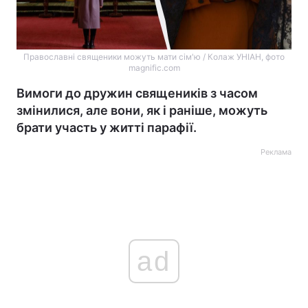
Православні священики можуть мати сім'ю / Колаж УНIАН, фото
magnific.com
Вимоги до дружин священиків з часом
змінилися, але вони, як і раніше, можуть
брати участь у житті парафії.
Реклама
ad