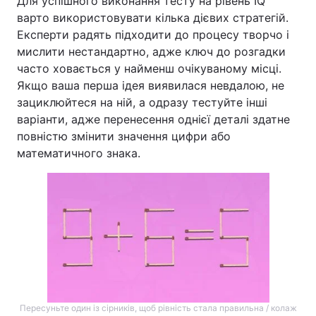
Для успішного виконання тесту на рівень IQ
варто використовувати кілька дієвих стратегій.
Тема оформлення
Експерти радять підходити до процесу творчо і
мислити нестандартно, адже ключ до розгадки
часто ховається у найменш очікуваному місці.
Якщо ваша перша ідея виявилася невдалою, не
зациклюйтеся на ній, а одразу тестуйте інші
варіанти, адже перенесення однієї деталі здатне
повністю змінити значення цифри або
математичного знака.
Пересуньте один із сірників, щоб рівність стала правильна / колаж