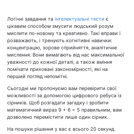
Логічні завдання та
інтелектуальні тести
є
цікавим способом змусити людський розум
Головна
Війна
мислити по-новому та креативно. Такі вправи і
Україна
Політика
розважають, і тренують когнітивні навички:
концентрацію, зорове сприйняття, аналітичне
Економіка
Світ
мислення. Вони вимагають від нас максимальної
уважності до кожної деталі, а також вміння
Спорт
Наука
помічати приховані закономірності, які на
перший погляд непомітні.
Техно і зв'язок
Лайт
Сьогодні ми пропонуємо вам перевірити свої
Зброя
Інциденти
можливості за допомогою цифрового ребуса із
сірників. Щоб розгадати загадку і зробити
Здоров'я
Туризм
математичний вираз 9 + 6 = 5 правильним, вам
дозволено перемістити лише один сірник.
Цікавинки
Погода
На пошуки рішення у вас є всього 20 секунд.
Екологія
Регіони