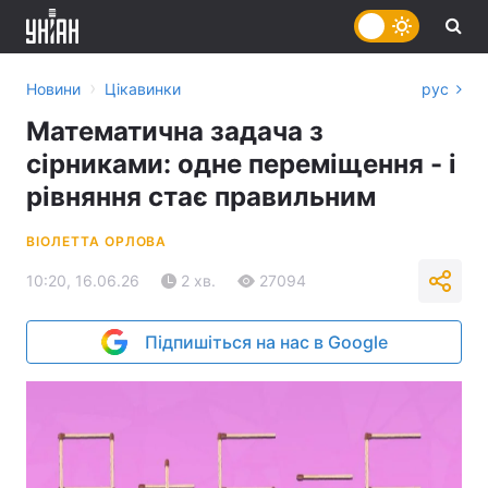
›
Новини
Цікавинки
рус
Математична задача з
сірниками: одне переміщення - і
рівняння стає правильним
ВІОЛЕТТА ОРЛОВА
10:20, 16.06.26
2 хв.
27094
Підпишіться на нас в Google