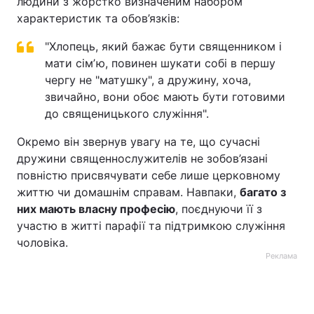
людини з жорстко визначеним набором
характеристик та обов’язків:
"Хлопець, який бажає бути священником і
мати сімʼю, повинен шукати собі в першу
чергу не "матушку", а дружину, хоча,
звичайно, вони обоє мають бути готовими
до священицького служіння".
Окремо він звернув увагу на те, що сучасні
дружини священнослужителів не зобов’язані
повністю присвячувати себе лише церковному
життю чи домашнім справам. Навпаки,
багато з
них мають власну професію
, поєднуючи її з
участю в житті парафії та підтримкою служіння
чоловіка.
Реклама