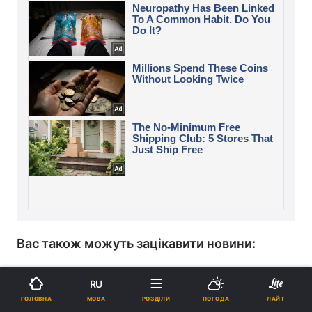
Вас також можуть зацікавити новини:
Яке мʼясо містить найменше холестерину:
RU
дієтологи назвали свого фаворита
МОВА
ГОЛОВНА
РОЗДІЛИ
ПОГОДА
ЛАЙТ