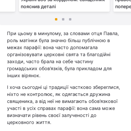
пояснив деталі
попер
При цьому в минулому, за словами отця Павла,
роль матінки була значно більш публічною в
межах парафії: вона часто допомагала
організовувати церковні свята та благодійні
заходи, часто брала на себе частину
громадських обов’язків, була прикладом для
інших вірянок.
І хоча сьогодні ці традиції частково збереглися,
ніхто не контролює, як одягається дружина
священика, а від неї не вимагають обов’язкової
участі в усіх справах парафії: вона сама може
визначати рівень своєї залученості до
церковного життя.