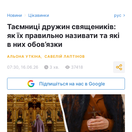
›
Новини
Цікавинки
рус
Таємниці дружин священиків:
як їх правильно називати та які
в них обов’язки
АЛЬОНА УТКІНА,
САВЕЛІЙ ЛАПТІНОВ
07:30, 16.06.26
3 хв.
37418
Підпишіться на нас в Google