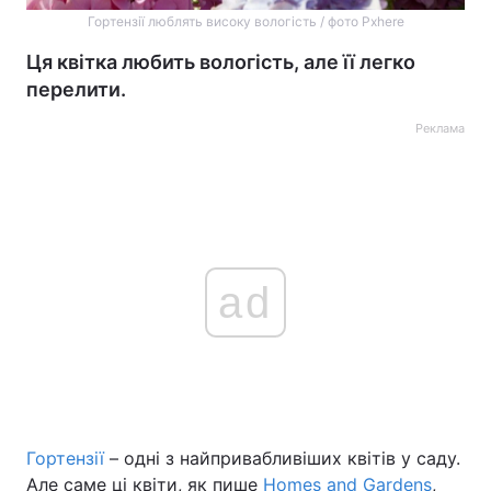
Гортензії люблять високу вологість / фото Pxhere
Ця квітка любить вологість, але її легко
перелити.
Реклама
ad
Гортензії
– одні з найпривабливіших квітів у саду.
Але саме ці квіти, як пише
Homes and Gardens
,