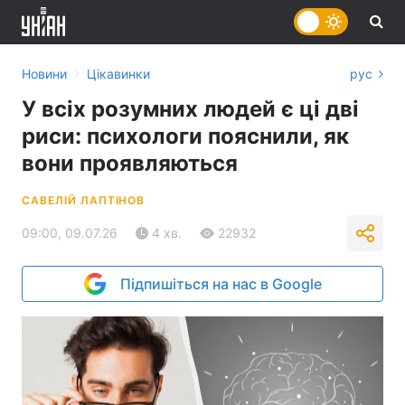
›
Новини
Цікавинки
рус
У всіх розумних людей є ці дві
риси: психологи пояснили, як
вони проявляються
САВЕЛІЙ ЛАПТІНОВ
09:00, 09.07.26
4 хв.
22932
Підпишіться на нас в Google