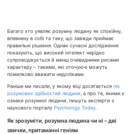
Головна
Війна
Багато хто уявляє розумну людину як спокійну,
впевнену в собі та таку, що завжди приймає
Україна
Політика
правильні рішення. Однак сучасні дослідження
Економіка
Світ
показують, що високий інтелект нерідко
супроводжується й менш очевидними рисами
Спорт
Наука
характеру – такими, які оточуючі можуть
помилково вважати недоліками.
Техно і зв'язок
Лайт
Раніше ми писали, у якому віці досягається
пік
Зброя
Інциденти
розумових здібностей людини
, а про те, якими є
ознаки розумної людини, пишуть експерти з
Здоров'я
Туризм
наукового порталу
Psychology Today
.
Цікавинки
Погода
Як зрозуміти, розумна людина чи ні – дві
звички, притаманні геніям
Екологія
Регіони