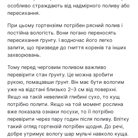
особливо страждають від надмірного поливу або
пересихання.
При цьому гортензіям потрібен рясний полив і
постійна вологість. Вони погано переносять
пересихання ґрунту. І водночас його легко
залити, що призведе до гниття коренів та інших
захворювань.
Тому перед черговим поливом важливо
перевірити стан ґрунту. Це можна зробити
рукою, помацавши ґрунт. Він має бути вологим
уже на відстані близько 2–3 см від поверхні.
Якщо на такій невеликій глибині сухо, то кущ
потрібно полити. Якщо на той момент рослина
вже показала ознаки посухи, то її потрібно
перевірити через пару годин після поливу. Влітку
такий огляд гортензій потрібен щодня. До речі,
добре утримує вологу шар мульчі навколо куща.