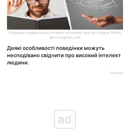
Розумних людей можна впізнати за низкою звичок / Колаж УНІАН,
фото magnific.com
Деякі особливості поведінки можуть
несподівано свідчити про високий інтелект
людини.
Реклама
ad