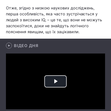
Отже, згідно з низкою наукових досліджень,
Лонгріди
перша особливість, яка часто зустрічається у
людей з високим IQ, – це те, що вони не можуть
Відео з Youtube
Статті
заспокоїтися, доки не знайдуть логічного
пояснення явищам, що їх зацікавили.
Інтерв'ю
Думки
Архів
Вакансії
ВІДЕО ДНЯ
Контакти
Послуги
Play
Video