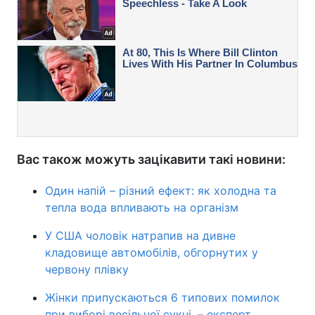
Вас також можуть зацікавити такі новини:
Один напій – різний ефект: як холодна та
тепла вода впливають на організм
У США чоловік натрапив на дивне
кладовище автомобілів, обгорнутих у
червону плівку
Жінки припускаються 6 типових помилок
при виборі весільної сукні, – експерт