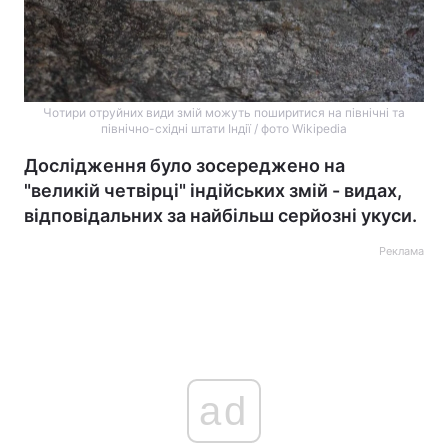
Чотири отруйних види змій можуть поширитися на північні та
північно-східні штати Індії / фото Wikipedia
Дослідження було зосереджено на
"великій четвірці" індійських змій - видах,
відповідальних за найбільш серйозні укуси.
Реклама
ad