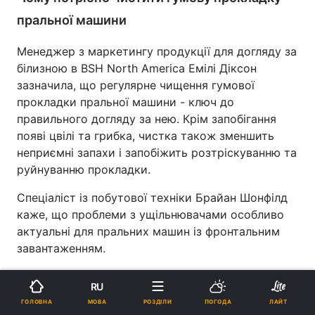
пральної машини
Менеджер з маркетингу продукції для догляду за
білизною в BSH North America Емілі Діксон
зазначила, що регулярне чищення гумової
прокладки пральної машини - ключ до
правильного догляду за нею. Крім запобігання
появі цвілі та грибка, чистка також зменшить
неприємні запахи і запобіжить розтріскуванню та
руйнуванню прокладки.
Спеціаліст із побутової техніки Брайан Шонфілд
каже, що проблеми з ущільнювачами особливо
актуальні для пральних машин із фронтальним
завантаженням.
"Недоглянута прокладка при вогкості починає
RU
видавати неприємний запах і становить
МОВА
ГОЛОВНА
РОЗДІЛИ
ПОГОДА
ЛАЙТ
потенційну загрозу для гігієни, оскільки на ній