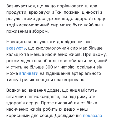
Зазначається, що якщо порівнювати ці два
продукти, враховуючи їхні поживні цінності з
результатами досліджень щодо здоров’я серця,
тоді кисломолочний сир може бути найбільш
поживним вибором.
Наводяться результати дослідження, які
вказують
, що кисломолочний сир має більше
кальцію та менше насичених жирів. При цьому,
рекомендується обов’язково обирати сир, який
містить не більше 300 мг натрію, оскільки він
може
впливати
на підвищення артеріального
тиску і ризик серцевих захворювань.
Водночас, видання додає, що яйця містять
вітаміни і антиоксиданти, які підтримують
здоров'я серця. Проте високий вміст білка і
насичених жирів робить їх дещо менш
корисними для серця. Дослідження
показало