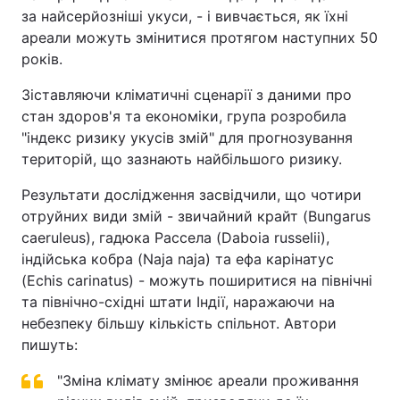
за найсерйозніші укуси, - і вивчається, як їхні
Тема оформлення
ареали можуть змінитися протягом наступних 50
років.
Зіставляючи кліматичні сценарії з даними про
стан здоров'я та економіки, група розробила
"індекс ризику укусів змій" для прогнозування
територій, що зазнають найбільшого ризику.
Результати дослідження засвідчили, що чотири
отруйних види змій - звичайний крайт (Bungarus
caeruleus), гадюка Рассела (Daboia russelii),
індійська кобра (Naja naja) та ефа карінатус
(Echis carinatus) - можуть поширитися на північні
та північно-східні штати Індії, наражаючи на
небезпеку більшу кількість спільнот. Автори
пишуть:
"Зміна клімату змінює ареали проживання