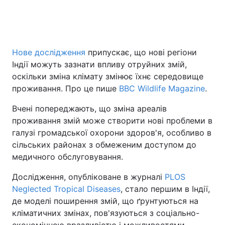
Головна
Війна
Нове дослідження
припускає, що нові регіони
Індії можуть зазнати впливу отруйних змій,
Україна
Політика
оскільки зміна клімату змінює їхнє середовище
Економіка
Світ
проживання. Про це пише
BBC Wildlife Magazine
.
Вчені попереджають, що зміна ареалів
Спорт
Наука
проживання змій може створити нові проблеми в
Техно і зв'язок
Лайт
галузі громадської охорони здоров'я, особливо в
сільських районах з обмеженим доступом до
Зброя
Інциденти
медичного обслуговування.
Здоров'я
Туризм
Дослідження, опубліковане в журналі
PLOS
Neglected Tropical Diseases
, стало першим в Індії,
Цікавинки
Погода
де моделі поширення змій, що ґрунтуються на
кліматичних змінах, пов'язуються з соціально-
Екологія
Регіони