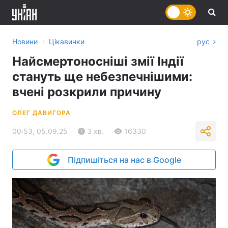
›
Новини
Цікавинки
рус
Найсмертоносніші змії Індії
стануть ще небезпечнішими:
вчені розкрили причину
ОЛЕГ ДАВИГОРА
00:53, 05.09.25
3 хв.
16330
Підпишіться на нас в Google