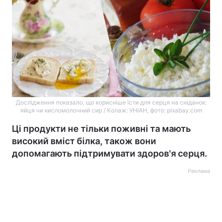
Дослідження показало, що корисніше їсти для серця на сніданок:
яйця чи кисломолочний сир / Колаж: УНІАН, фото: pixabay.com
Ці продукти не тільки поживні та мають
високий вміст білка, також вони
допомагають підтримувати здоров'я серця.
Реклама