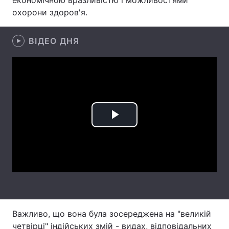
економічною вразливістю і можливостями
охорони здоров'я.
Лонгріди
ВІДЕО ДНЯ
Відео з Youtube
Статті
Інтерв'ю
Думки
Архів
Вакансії
Контакти
Play
Послуги
Video
Важливо, що вона була зосереджена на "великій
четвірці" індійських змій - видах, відповідальних