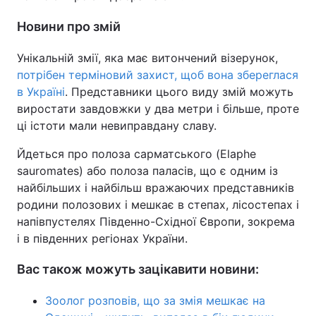
Новини про змій
Унікальній змії, яка має витончений візерунок,
потрібен терміновий захист, щоб вона збереглася
в Україні
. Представники цього виду змій можуть
виростати завдовжки у два метри і більше, проте
ці істоти мали невиправдану славу.
Йдеться про полоза сарматського (Elaphe
sauromates) або полоза паласів, що є одним із
найбільших і найбільш вражаючих представників
родини полозових і мешкає в степах, лісостепах і
напівпустелях Південно-Східної Європи, зокрема
і в південних регіонах України.
Вас також можуть зацікавити новини:
Зоолог розповів, що за змія мешкає на