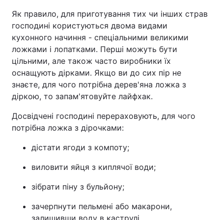
Як правило, для приготування тих чи інших страв
господині користуються двома видами
кухонного начиння - спеціальними великими
ложками і лопатками. Перші можуть бути
цільними, але також часто виробники їх
оснащують дірками. Якщо ви до сих пір не
знаєте, для чого потрібна дерев'яна ложка з
діркою, то запам'ятовуйте лайфхак.
Досвідчені господині перераховують, для чого
потрібна ложка з дірочками:
дістати ягоди з компоту;
виловити яйця з киплячої води;
зібрати піну з бульйону;
зачерпнути пельмені або макарони,
залишивши воду в каструлі.