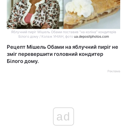
Яблучний пиріг Мішель Обами поставив "на коліна" кондитерів
Білого дому / Колаж УНІАН, фото
ua.depositphotos.com
Рецепт Мішель Обами на яблучний пиріг не
зміг перевершити головний кондитер
Білого дому.
Реклама
ad