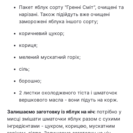
Пакет яблук сорту "Гренні Сміт", очищені та
Лонгріди
нарізані. Також підійдуть вже очищені
заморожені яблука іншого сорту;
Відео з Youtube
Статті
коричневий цукор;
Інтерв'ю
Думки
кориця;
Архів
Вакансії
мелений мускатний горіх;
Контакти
сіль;
Послуги
борошно;
2 листки охолодженого тіста і шматочок
вершкового масла - вони підуть на корж.
Залишаємо заготовку із яблук на ніч:
потрібно у
мисці змішати шматочки яблук разом с сухими
інгредієнтами - цукром, корицею, мускатним