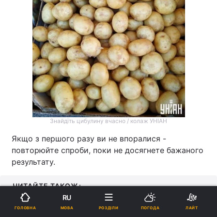
Знайдіть цибулину вчасно / колаж УНІАН
Якщо з першого разу ви не впоралися -
повторюйте спроби, поки не досягнете бажаного
результату.
ЧИТАЙТЕ ТАКОЖ:
RU
МОВА
ГОЛОВНА
РОЗДІЛИ
ПОГОДА
ЛАЙТ