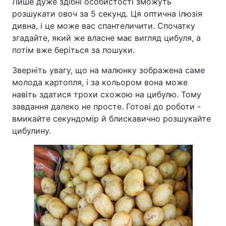
Лише дуже здібні особистості зможуть
розшукати овоч за 5 секунд. Ця оптична ілюзія
дивна, і це може вас спантеличити. Спочатку
згадайте, який же власне має вигляд цибуля, а
потім вже беріться за пошуки.
Зверніть увагу, що на малюнку зображена саме
молода картопля, і за кольором вона може
навіть здатися трохи схожою на цибулю. Тому
завдання далеко не просте. Готові до роботи -
вмикайте секундомір й блискавично розшукайте
цибулину.