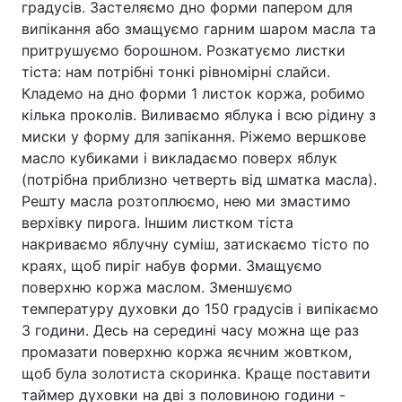
градусів. Застеляємо дно форми папером для
випікання або змащуємо гарним шаром масла та
притрушуємо борошном. Розкатуємо листки
тіста: нам потрібні тонкі рівномірні слайси.
Кладемо на дно форми 1 листок коржа, робимо
кілька проколів. Виливаємо яблука і всю рідину з
миски у форму для запікання. Ріжемо вершкове
масло кубиками і викладаємо поверх яблук
(потрібна приблизно четверть від шматка масла).
Решту масла розтоплюємо, нею ми змастимо
верхівку пирога. Іншим листком тіста
накриваємо яблучну суміш, затискаємо тісто по
краях, щоб пиріг набув форми. Змащуємо
поверхню коржа маслом. Зменшуємо
температуру духовки до 150 градусів і випікаємо
3 години. Десь на середині часу можна ще раз
промазати поверхню коржа яєчним жовтком,
щоб була золотиста скоринка. Краще поставити
таймер духовки на дві з половиною години -