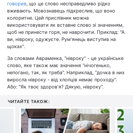
говорив
, що це слово несправедливо рідко
вживають. Мовознавець підкреслив, що воно
колоритне. Цей прислівник можна
використовувати як вставне слово зі значенням,
щоб не принести горя, не наврочити. Приклад: "А
ви, нівроку, одужуєте. Рум'янець виступив на
щоках".
За словами Авраменка, "нівроку" - це українське
слово, яке також має значення "нічогенько,
непогано, так, як треба". Наприклад, "дочка в них
виросла нівроку - від хлопців немає проходу".
Або: "Як твоє здоров'я? Дякую, нівроку".
ЧИТАЙТЕ ТАКОЖ: