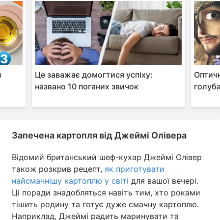
з
Це заважає домогтися успіху:
Оптичн
названо 10 поганих звичок
голуба
Запечена картопля від Джеймі Олівера
Відомий британський шеф-кухар Джеймі Олівер
також розкрив рецепт,
як приготувати
найсмачнішу картоплю у світі
для вашої вечері.
Ці поради знадобляться навіть тим, хто роками
тішить родину та готує дуже смачну картоплю.
Наприклад, Джеймі радить маринувати та