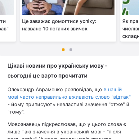
ати
Це заважає домогтися успіху:
Як пра
вав"
названо 10 поганих звичок
числів
складн
Цікаві новини про українську мову -
сьогодні це варто прочитати
Олександр Авраменко розповідав, що
в нашій
мові часто неправильно вживають слово "відтак"
- йому приписують невластиві значення "отже" й
"тому".
Мовознавець підкреслював, що у цього слова є
лише такі значення в українській мові - "після