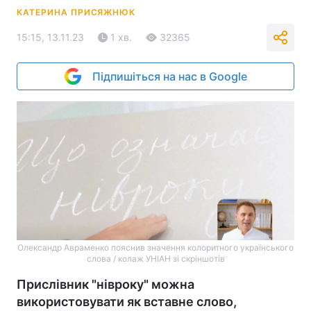
КАТЕРИНА ПРИСЯЖНЮК
15:15, 13.11.23
1 хв.
32365
Підпишіться на нас в Google
Олександр Авраменко пояснив значення колоритного українського
слова / колаж УНІАН зі скріншотів
Прислівник "нівроку" можна
використовувати як вставне слово,