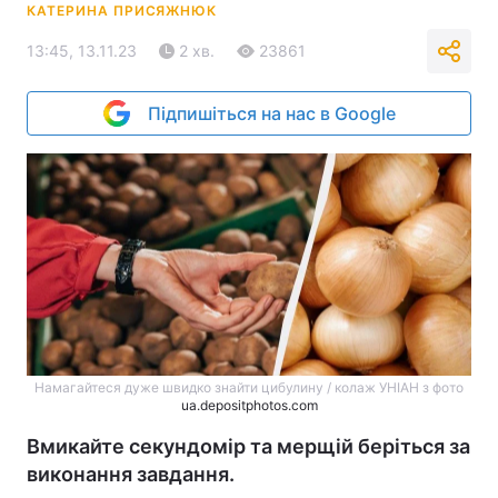
КАТЕРИНА ПРИСЯЖНЮК
13:45, 13.11.23
2 хв.
23861
Підпишіться на нас в Google
Намагайтеся дуже швидко знайти цибулину / колаж УНІАН з фото
ua.depositphotos.com
Вмикайте секундомір та мерщій беріться за
виконання завдання.