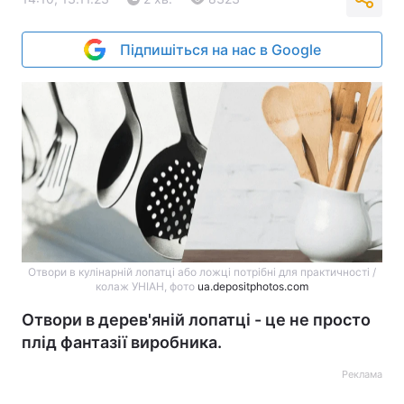
Підпишіться на нас в Google
Отвори в кулінарній лопатці або ложці потрібні для практичності /
колаж УНІАН, фото
ua.depositphotos.com
Отвори в дерев'яній лопатці - це не просто
плід фантазії виробника.
Реклама