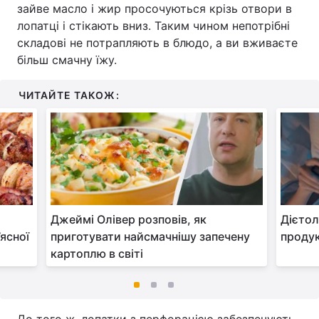
зайве масло і жир просочуються крізь отвори в
лопатці і стікають вниз. Таким чином непотрібні
складові не потрапляють в блюдо, а ви вживаєте
більш смачну їжу.
ЧИТАЙТЕ ТАКОЖ:
Джеймі Олівер розповів, як
Дієтол
’ясної
приготувати найсмачнішу запечену
продук
картоплю в світі
До того ж, лопатки з перфорацією забезпечують