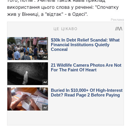
того, потім". Учитель також навів приклад
використання цього слова у реченні: "Cпочатку
жив у Вінниці, а "відтак" - в Одесі".
Реклама