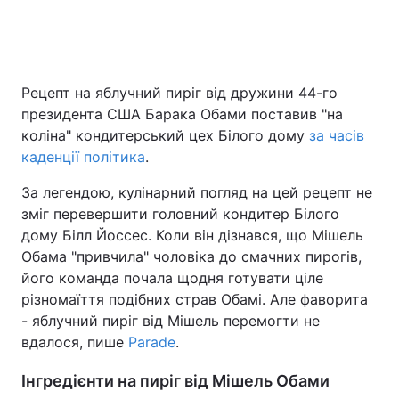
Головна
Війна
Рецепт на яблучний пиріг від дружини 44-го
президента США Барака Обами поставив "на
Україна
Політика
коліна" кондитерський цех Білого дому
за часів
Економіка
Світ
каденції політика
.
За легендою, кулінарний погляд на цей рецепт не
Спорт
Наука
зміг перевершити головний кондитер Білого
Техно і зв'язок
Лайт
дому Білл Йоссес. Коли він дізнався, що Мішель
Обама "привчила" чоловіка до смачних пирогів,
Зброя
Інциденти
його команда почала щодня готувати ціле
різномаїття подібних страв Обамі. Але фаворита
Здоров'я
Туризм
- яблучний пиріг від Мішель перемогти не
вдалося, пише
Parade
.
Цікавинки
Погода
Інгредієнти на пиріг від Мішель Обами
Екологія
Регіони