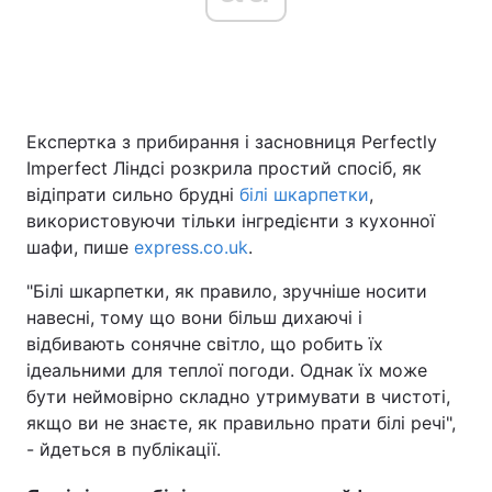
Головна
Війна
Експертка з прибирання і засновниця Perfectly
Україна
Політика
Imperfect Ліндсі розкрила простий спосіб, як
Економіка
Світ
відіпрати сильно брудні
білі шкарпетки
,
використовуючи тільки інгредієнти з кухонної
Спорт
Наука
шафи, пише
express.co.uk
.
Техно і зв'язок
Лайт
"Білі шкарпетки, як правило, зручніше носити
навесні, тому що вони більш дихаючі і
Зброя
Інциденти
відбивають сонячне світло, що робить їх
ідеальними для теплої погоди. Однак їх може
Здоров'я
Туризм
бути неймовірно складно утримувати в чистоті,
якщо ви не знаєте, як правильно прати білі речі",
Цікавинки
Погода
- йдеться в публікації.
Екологія
Регіони