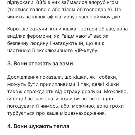
підпускали, 83% з них займалися алорубінгом
(терлися головою або тілом об господарів). Це
чинить на кішок афіліативну і заспокійливу дію.
Коротше кажучи, коли кішка треться об вас, вона
виділяє феромони, які "відмічають" вас як
безпечну людину і нагадують їй, що ви є
частиною її ексклюзивного VIP-клубу.
3. Вони стежать за вами
Дослідження показали, що кішки, як і собаки,
можуть бути прилипливими, і так, деякі кішки
також страждають від страху розлуки. Можливо,
їй подобається знати, коли ви встаєте, щоб
погодувати її чимось, або, можливо, вона трохи
турбується про ваше місцезнаходження.
4. Вони шукають тепла