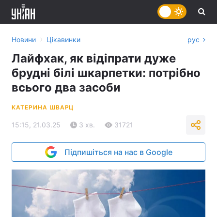
›
Новини
Цікавинки
рус
Лайфхак, як відіпрати дуже
брудні білі шкарпетки: потрібно
всього два засоби
КАТЕРИНА ШВАРЦ
15:15, 21.03.25
3 хв.
31721
Підпишіться на нас в Google