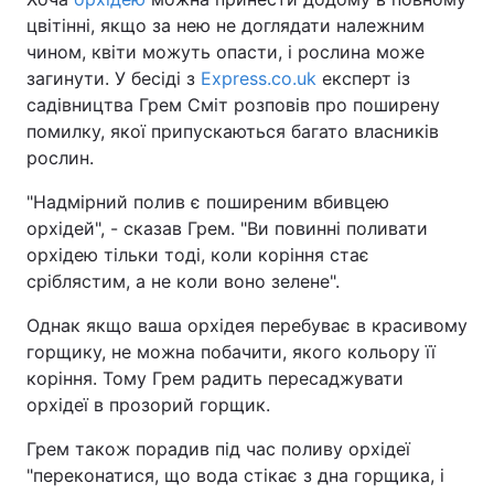
цвітінні, якщо за нею не доглядати належним
чином, квіти можуть опасти, і рослина може
загинути. У бесіді з
Express.co.uk
експерт із
садівництва Грем Сміт розповів про поширену
помилку, якої припускаються багато власників
рослин.
"Надмірний полив є поширеним вбивцею
орхідей", - сказав Грем. "Ви повинні поливати
орхідею тільки тоді, коли коріння стає
сріблястим, а не коли воно зелене".
Однак якщо ваша орхідея перебуває в красивому
горщику, не можна побачити, якого кольору її
коріння. Тому Грем радить пересаджувати
орхідеї в прозорий горщик.
Грем також порадив під час поливу орхідеї
"переконатися, що вода стікає з дна горщика, і