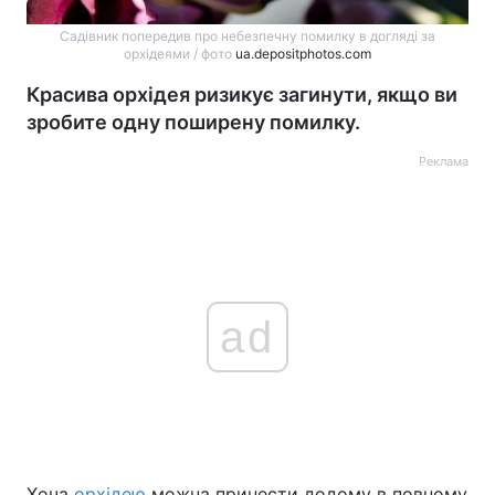
Садівник попередив про небезпечну помилку в догляді за
орхідеями / фото
ua.depositphotos.com
Красива орхідея ризикує загинути, якщо ви
зробите одну поширену помилку.
Реклама
ad
Хоча
орхідею
можна принести додому в повному