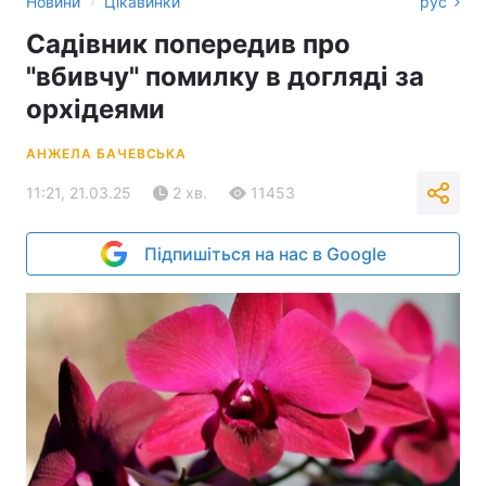
›
Новини
Цікавинки
рус
Садівник попередив про
"вбивчу" помилку в догляді за
орхідеями
АНЖЕЛА БАЧЕВСЬКА
11:21, 21.03.25
2 хв.
11453
Підпишіться на нас в Google