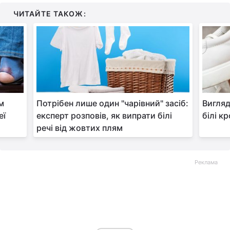
ЧИТАЙТЕ ТАКОЖ:
им
Потрібен лише один "чарівний" засіб:
Вигляд
еї
експерт розповів, як випрати білі
білі к
речі від жовтих плям
Реклама