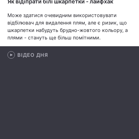
Як відіпрати білі шкарпетки - лайфхак
Лонгріди
Може здатися очевидним використовувати
відбілювач для видалення плям, але є ризик, що
Відео з Youtube
Статті
шкарпетки набудуть брудно-жовтого кольору, а
плями - стануть ще більш помітними.
Інтерв'ю
Думки
ВІДЕО ДНЯ
Архів
Вакансії
Контакти
Послуги