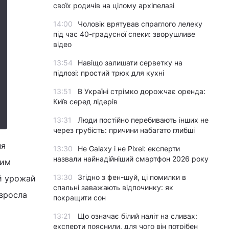
своїх родичів на цілому архіпелазі
14:00
Чоловік врятував спраглого лелеку
під час 40-градусної спеки: зворушливе
відео
13:54
Навіщо залишати серветку на
підлозі: простий трюк для кухні
13:51
В Україні стрімко дорожчає оренда:
Київ серед лідерів
13:31
Люди постійно перебивають інших не
через грубість: причини набагато глибші
ня
13:30
Не Galaxy і не Pixel: експерти
назвали найнадійніший смартфон 2026 року
ним
13:30
Згідно з фен-шуй, ці помилки в
й урожай
спальні заважають відпочинку: як
 зросла
покращити сон
13:21
Що означає білий наліт на сливах:
експерти пояснили, для чого він потрібен