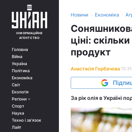
›
›
Новини
Економіка
Аг
Соняшникова 
ІНФОРМАЦІЙНЕ
ціні: скільк
АГЕНТСТВО
продукт
Головна
Війна
Україна
Анастасія Горбачова
15:31
Політика
Економіка
Підпиш
Світ
Екологія
За рік олія в Україні 
Регіони
Спорт
Наука
Техно і зв'язок
Лайт