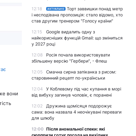
12:18
Торт заввишки понад метр
АКТУАЛЬНО
і несподівана пропозиція: стало відомо, хто
став другим тренером "Голосу країни"
12:15
Google видалить одну з
найкорисніших функцій Gmail: що зміниться
у 2027 році
12:08
Росія почала використовувати
збільшену версію "Гербери", - Флеш
тає
12:05
Смачна сирна запіканка з рисом:
старовинний рецепт по-українськи
12:04
У Коблевому під час купання в морі
дже вони
від вибуху загинув чоловік, є поранені
тість
12:02
Дружина щомісяця подорожує
сама: вона назвала 4 неочікувані переваги
для шлюбу
12:00
Після аномальної спеки: які
сюрпризи готує погода на вихідних