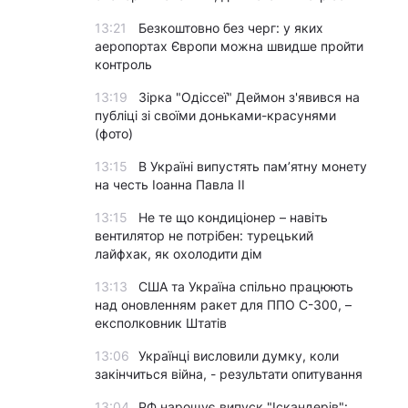
13:21
Безкоштовно без черг: у яких
аеропортах Європи можна швидше пройти
контроль
13:19
Зірка "Одіссеї" Деймон з'явився на
публіці зі своїми доньками-красунями
(фото)
13:15
В Україні випустять пам’ятну монету
на честь Іоанна Павла II
13:15
Не те що кондиціонер – навіть
вентилятор не потрібен: турецький
лайфхак, як охолодити дім
13:13
США та Україна спільно працюють
над оновленням ракет для ППО С-300, –
експолковник Штатів
13:06
Українці висловили думку, коли
закінчиться війна, - результати опитування
13:04
РФ нарощує випуск "Іскандерів":