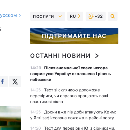
русском
RU
+32
ПОСЛУГИ
в
ПІДТРИМАЙТЕ НАС
ОСТАННІ НОВИНИ
14:29
Після аномальної спеки негода
накриє усю Україну: оголошено І рівень
небезпеки
14:25
Тест зі склянкою допоможе
перевірити, чи справно працюють ваші
пластикові вікна
14:25
Дрони вже пів доби атакують Крим:
у Ялті зафіксована пожежа в районі порту
14:20
Тест для перевірки IQ із сірниками,