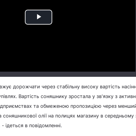
Play
Video
жує дорожчати через стабільну високу вартість насін
півлях. Вартість соняшнику зростала у зв'язку з актив
підприємствах та обмеженою пропозицією через менши
на соняшникової олії на полицях магазину в середньому
 - ідеться в повідомленні.