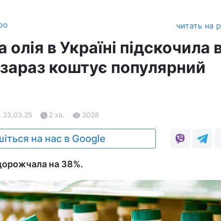
ро
читать на 
олія в Україні підскочила 
и зараз коштує популярний
, 23.03.25
2 хв.
3028
іться на нас в Google
подорожчала на 38%.