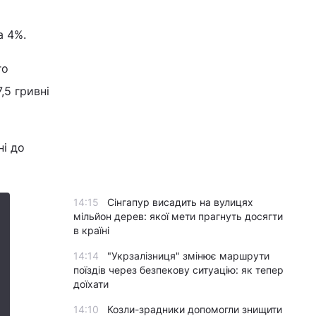
 4%.
го
,5 гривні
ні до
14:15
Сінгапур висадить на вулицях
мільйон дерев: якої мети прагнуть досягти
в країні
14:14
"Укрзалізниця" змінює маршрути
поїздів через безпекову ситуацію: як тепер
доїхати
14:10
Козли-зрадники допомогли знищити