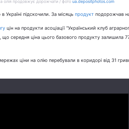
а олія продовжує дорожчати / фото
ua.depositphotos.com
 в Україні підскочили. За місяць
продукт
подорожчав на
гу
цін на продукти асоціації "Український клуб аграрно
о, що середня ціна цього базового продукту залишила 77
ережах ціни на олію перебували в коридорі від 31 грив