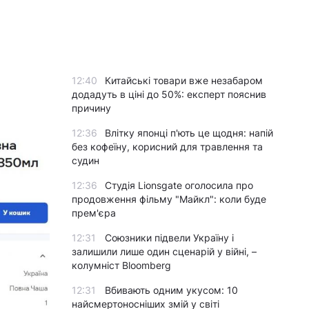
12:40
Китайські товари вже незабаром
додадуть в ціні до 50%: експерт пояснив
причину
12:36
Влітку японці п'ють це щодня: напій
без кофеїну, корисний для травлення та
судин
12:36
Студія Lionsgate оголосила про
продовження фільму "Майкл": коли буде
прем'єра
12:31
Союзники підвели Україну і
залишили лише один сценарій у війні, –
колумніст Bloomberg
12:31
Вбивають одним укусом: 10
найсмертоносніших змій у світі