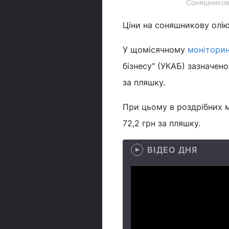
Соняшников
Ціни на соняшникову олію
У щомісячному
моніторин
бізнесу" (УКАБ) зазначен
за пляшку.
При цьому в роздрібних м
72,2 грн за пляшку.
ВІДЕО ДНЯ