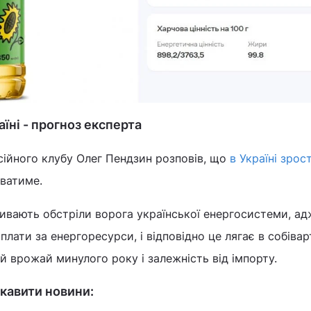
аїні - прогноз експерта
сійного клубу Олег Пендзин розповів, що
в Україні зрос
иватиме.
вливають обстріли ворога української енергосистеми, а
лати за енергоресурси, і відповідно це лягає в собівар
й врожай минулого року і залежність від імпорту.
кавити новини: