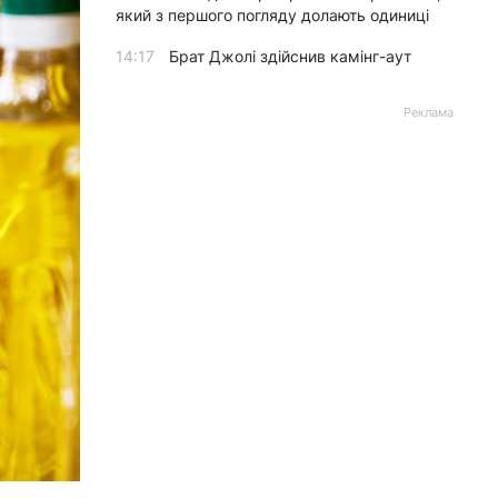
який з першого погляду долають одиниці
14:17
Брат Джолі здійснив камінг-аут
Реклама