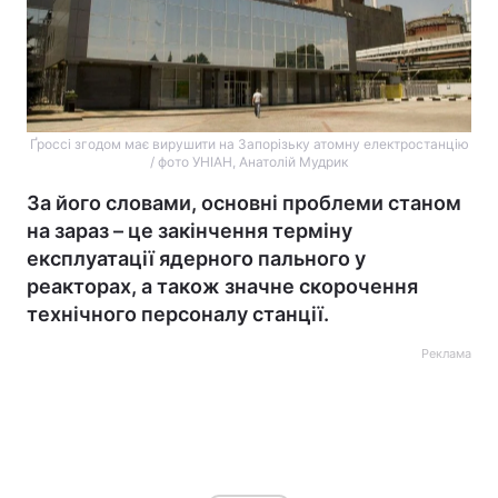
Ґроссі згодом має вирушити на Запорізьку атомну електростанцію
/ фото УНІАН, Анатолій Мудрик
За його словами, основні проблеми станом
на зараз – це закінчення терміну
експлуатації ядерного пального у
реакторах, а також значне скорочення
технічного персоналу станції.
Реклама