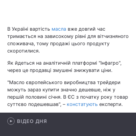
Головна
Війна
В Україні вартість
масла
вже довгий час
тримається на зависокому рівні для вітчизняного
Україна
Політика
споживача, тому продажі цього продукту
скоротилися.
Економіка
Світ
Як йдеться на аналітичній платформі "Інфагро",
Спорт
Наука
через це продавці змушені знижувати ціни.
Техно і зв'язок
Лайт
"Масло європейського виробництва трейдери
можуть зараз купити значно дешевше, ніж у
Зброя
Інциденти
першій половині січня. В ЄС з початку року товар
суттєво подешевшав", –
констатують
експерти.
Здоров'я
Туризм
Цікавинки
Погода
ВІДЕО ДНЯ
Екологія
Регіони