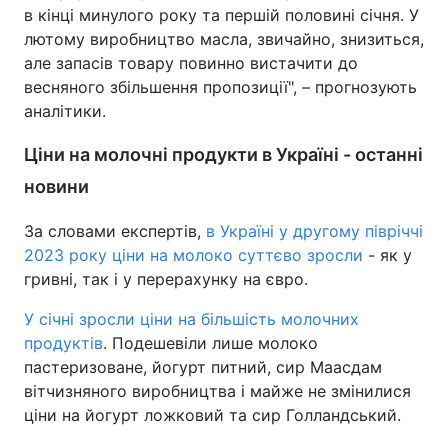
в кінці минулого року та першій половині січня. У
Тема оформлення
лютому виробництво масла, звичайно, знизиться,
але запасів товару повинно вистачити до
весняного збільшення пропозиції", – прогнозують
аналітики.
Ціни на молочні продукти в Україні - останні
новини
За словами експертів,
в Україні у другому півріччі
2023 року ціни на молоко суттєво зросли
- як у
гривні, так і у перерахунку на євро.
У січні зросли ціни на більшість молочних
продуктів
. Подешевіли лише молоко
пастеризоване, йогурт питний, сир Маасдам
вітчизняного виробництва і майже не змінилися
ціни на йогурт ложковий та сир Голландський.