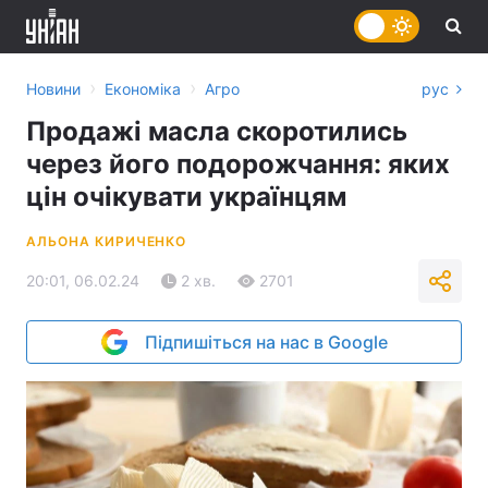
›
›
Новини
Економіка
Агро
рус
Продажі масла скоротились
через його подорожчання: яких
цін очікувати українцям
АЛЬОНА КИРИЧЕНКО
20:01, 06.02.24
2 хв.
2701
Підпишіться на нас в Google