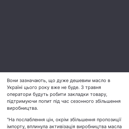
Лонгріди
Відео з Youtube
Статті
Інтерв'ю
Думки
Архів
Вакансії
Контакти
Послуги
Вони зазначають, що дуже дешевим масло в
Україні цього року вже не буде. З травня
оператори будуть робити закладки товару,
підтримуючи попит під час сезонного збільшення
виробництва.
"На послаблення цін, окрім збільшення пропозиції
імпорту, вплинула активізація виробництва масла