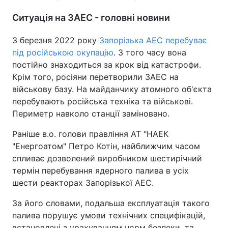
Ситуація на ЗАЕС - головні новини
З березня 2022 року
Запорізька АЕС перебуває
під російською окупацію
. З того часу вона
постійно знаходиться за крок від катастрофи.
Крім того, росіяни перетворили ЗАЕС на
військову базу. На майданчику атомного об'єкта
перебувають російська техніка та військові.
Периметр навколо станції заміновано.
Раніше в.о. голови правління АТ "НАЕК
"Енергоатом" Петро Котін, найближчим часом
спливає дозволений виробником шестирічний
термін перебування ядерного палива в усіх
шести реакторах Запорізької АЕС.
За його словами, подальша експлуатація такого
палива порушує умови технічних специфікацій,
встановлені з урахуванням норм безпеки, та