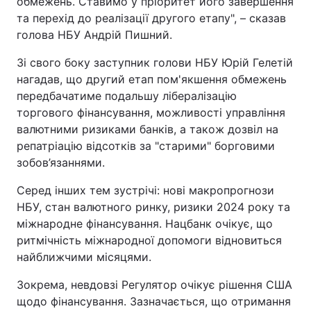
обмежень. Ставимо у пріоритет його завершення
та перехід до реалізації другого етапу", – сказав
голова НБУ Андрій Пишний.
Зі свого боку заступник голови НБУ Юрій Гелетій
нагадав, що другий етап пом'якшення обмежень
передбачатиме подальшу лібералізацію
торгового фінансування, можливості управління
валютними ризиками банків, а також дозвіл на
репатріацію відсотків за "старими" борговими
зобов’язаннями.
Серед інших тем зустрічі: нові макропрогнози
НБУ, стан валютного ринку, ризики 2024 року та
міжнародне фінансування. Нацбанк очікує, що
ритмічність міжнародної допомоги відновиться
найближчими місяцями.
Зокрема, невдовзі Регулятор очікує рішення США
щодо фінансування. Зазначається, що отримання