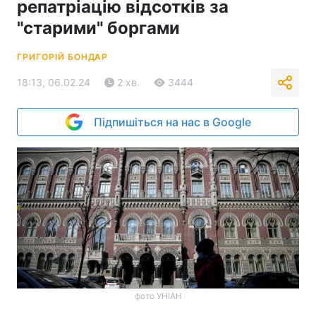
репатріацію відсотків за
"старими" боргами
ГРИГОРІЙ БОНДАР
18:13, 06.02.24
2 хв.
3444
Підпишіться на нас в Google
фото УНІАН