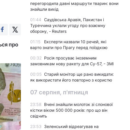
перегородила давні маршрути тварин: вони
знайшли вихід
01:44
Саудівська Аравія, Пакистан і
Туреччина уклали угоду про взаємну
оборону, - Reuters
01:15
Експерти назвали 10 речей, які
ься про
варто знати про Прагу перед поїздкою
00:32
Росія просуває іноземним
замовникам нову ракету для Су-57, - ЗМІ
00:05
Старий монітор ще рано викидати:
як використати його повторно з користю
07 серпня, п'ятниця
23:58
Вчені знайшли молоток зі слонової
кістки віком 500 000 років: про що він
свідчить
23:53
Зеленський відреагував на