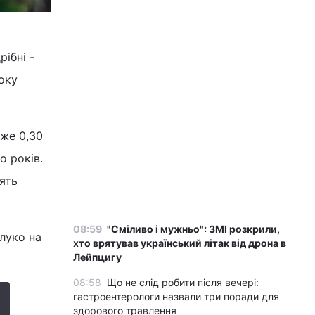
рібні -
оку
йже 0,30
о років.
ять
08:59
"Сміливо і мужньо": ЗМІ розкрили,
луко на
хто врятував український літак від дрона в
Лейпцигу
08:58
Що не слід робити після вечері:
гастроентерологи назвали три поради для
здорового травлення