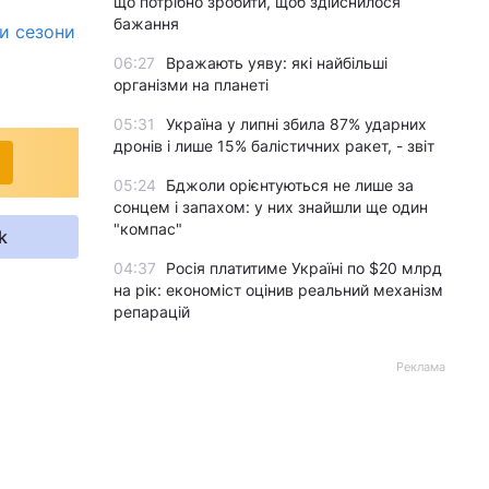
що потрібно зробити, щоб здійснилося
бажання
ри сезони
06:27
Вражають уяву: які найбільші
організми на планеті
05:31
Україна у липні збила 87% ударних
дронів і лише 15% балістичних ракет, - звіт
05:24
Бджоли орієнтуються не лише за
сонцем і запахом: у них знайшли ще один
"компас"
k
04:37
Росія платитиме Україні по $20 млрд
на рік: економіст оцінив реальний механізм
репарацій
Реклама