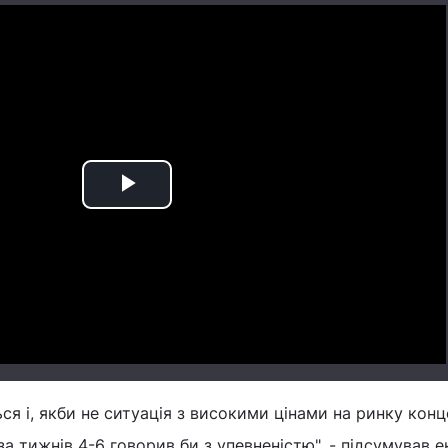
Play
Video
ся і, якби не ситуація з високими цінами на ринку конц
за тижнів 4-6 говорив би з упевненістю", - підсумував е