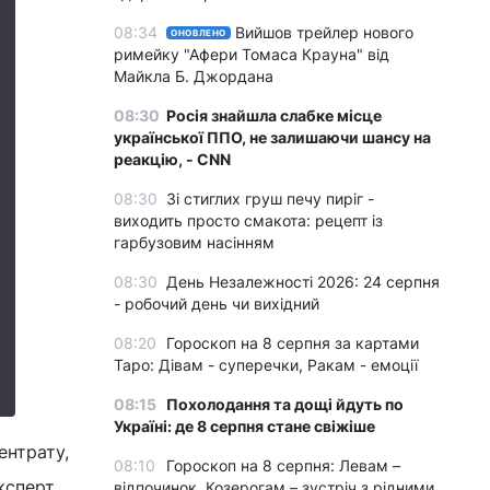
08:34
Вийшов трейлер нового
ОНОВЛЕНО
римейку "Афери Томаса Крауна" від
Майкла Б. Джордана
08:30
Росія знайшла слабке місце
української ППО, не залишаючи шансу на
реакцію, - CNN
08:30
Зі стиглих груш печу пиріг -
виходить просто смакота: рецепт із
гарбузовим насінням
08:30
День Незалежності 2026: 24 серпня
- робочий день чи вихідний
08:20
Гороскоп на 8 серпня за картами
Таро: Дівам - суперечки, Ракам - емоції
08:15
Похолодання та дощі йдуть по
Україні: де 8 серпня стане свіжіше
ентрату,
08:10
Гороскоп на 8 серпня: Левам –
ксперт.
відпочинок, Козерогам – зустріч з рідними