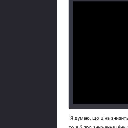
"Я думаю, що ціна знизить
то я б про зниження ціни 