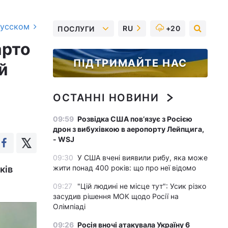
русском
RU
+20
ПОСЛУГИ
арто
ПІДТРИМАЙТЕ НАС
й
ОСТАННІ НОВИНИ
09:59
Розвідка США пов’язує з Росією
дрон з вибухівкою в аеропорту Лейпцига,
- WSJ
09:30
У США вчені виявили рибу, яка може
жити понад 400 років: що про неї відомо
ків
09:27
"Цій людині не місце тут": Усик різко
засудив рішення МОК щодо Росії на
Олімпіаді
09:26
Росія вночі атакувала Україну 6