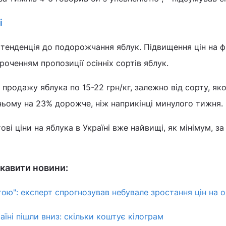
і
я тенденція до подорожчання яблук. Підвищення цін на 
роченням пропозиції осінніх сортів яблук.
продажу яблука по 15-22 грн/кг, залежно від сорту, яко
дньому на 23% дорожче, ніж наприкінці минулого тижня.
ові ціни на яблука в Україні вже найвищі, як мінімум, за
кавити новини:
тою": експерт спрогнозував небувале зростання цін на 
аїні пішли вниз: скільки коштує кілограм