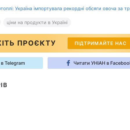
топлі: Україна імпортувала рекордні обсяги овоча за т
ціни на продукти в Україні
ІТЬ ПРОЄКТУ
ПІДТРИМАЙТЕ НАС
 в Telegram
Читати УНІАН в Faceboo
ІВ