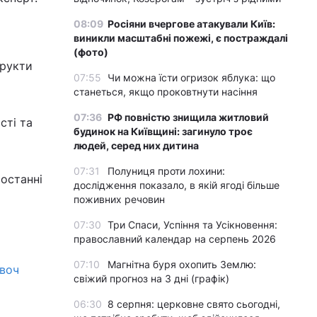
08:09
Росіяни вчергове атакували Київ:
виникли масштабні пожежі, є постраждалі
(фото)
фрукти
07:55
Чи можна їсти огризок яблука: що
станеться, якщо проковтнути насіння
07:36
РФ повністю знищила житловий
сті та
будинок на Київщині: загинуло троє
людей, серед них дитина
07:31
Полуниця проти лохини:
 останні
дослідження показало, в якій ягоді більше
поживних речовин
07:30
Три Спаси, Успіння та Усікновення:
православний календар на серпень 2026
07:10
Магнітна буря охопить Землю:
овоч
свіжий прогноз на 3 дні (графік)
06:30
8 серпня: церковне свято сьогодні,