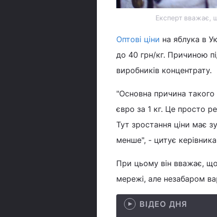
Експерт вважає, щ
Оптові ціни
на яблука в Ук
до 40 грн/кг. Причиною п
виробників концентрату.
"Основна причина такого 
євро за 1 кг. Це просто р
Тут зростання ціни має з
менше", - цитує керівник
При цьому він вважає, що
мережі, але незабаром вар
ВІДЕО ДНЯ