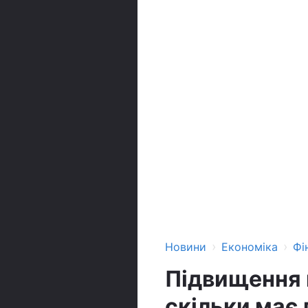
›
›
Новини
Економіка
Фі
Підвищення п
скільки має