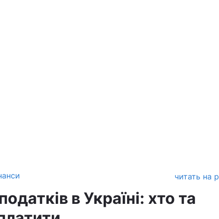
нанси
читать на 
одатків в Україні: хто та
 платити