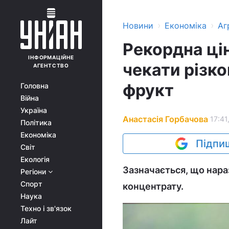
›
›
Новини
Економіка
Аг
Рекордна цін
ІНФОРМАЦІЙНЕ
чекати різко
АГЕНТСТВО
фрукт
Головна
Війна
Україна
Анастасія Горбачова
17:41
Політика
Економіка
Підпиш
Світ
Екологія
Зазначається, що нараз
Регіони
Спорт
концентрату.
Наука
Техно і зв'язок
Лайт