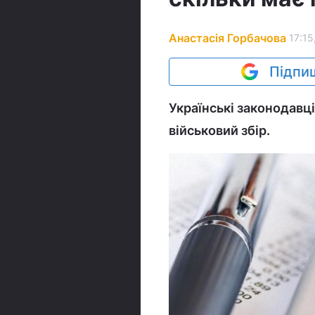
Анастасія Горбачова
17:15
Підпиш
Українські законодавц
військовий збір.