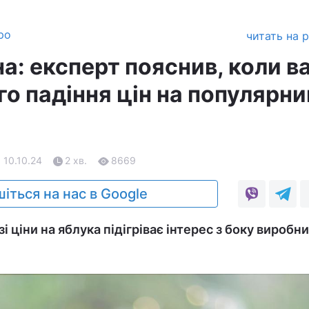
ро
читать на 
а: експерт пояснив, коли в
го падіння цін на популярни
, 10.10.24
2 хв.
8669
іться на нас в Google
і ціни на яблука підігріває інтерес з боку виробни