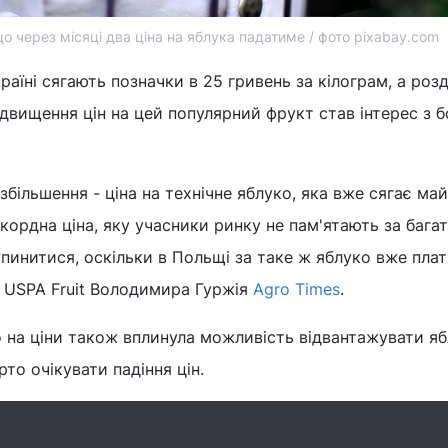
о через місяці два ціна на яблука падатиме / фото pixabay.com
раїні сягають позначки в 25 гривень за кілограм, а розд
ідвищення цін на цей популярний фрукт став інтерес з б
збільшення - ціна на технічне яблуко, яка вже сягає ма
екордна ціна, яку учасники ринку не пам'ятають за багат
упинитися, оскільки в Польщі за таке ж яблуко вже плат
а USPA Fruit Володимира Гуржія
Agro Times
.
 на ціни також вплинула можливість відвантажувати яб
то очікувати падіння цін.