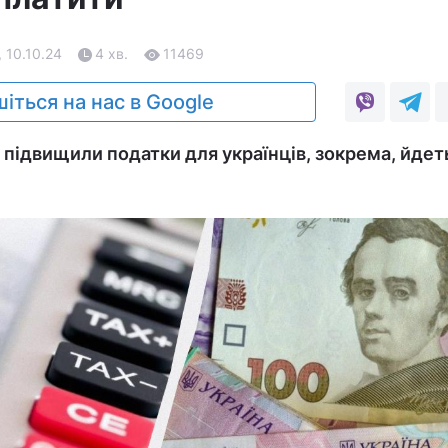
, 10.10.24
4 хв.
11469
іться на нас в Google
і підвищили податки для українців, зокрема, йдет