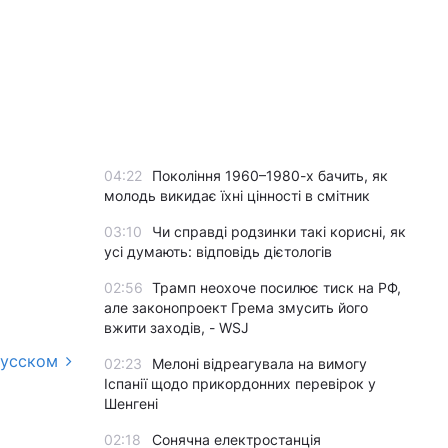
04:22
Покоління 1960–1980-х бачить, як
молодь викидає їхні цінності в смітник
03:10
Чи справді родзинки такі корисні, як
усі думають: відповідь дієтологів
02:56
Трамп неохоче посилює тиск на РФ,
але законопроект Грема змусить його
вжити заходів, - WSJ
русском
02:23
Мелоні відреагувала на вимогу
Іспанії щодо прикордонних перевірок у
Шенгені
02:18
Сонячна електростанція