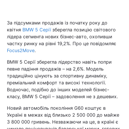
За підсумками продажів із початку року до
Головна
Війна
квітня
BMW 5 Серії
зберегла позицію світового
лідера сегмента нових бізнес-авто, охопивши
Україна
Політика
частку ринку на рівні 19,2%. Про це повідомляє
Focus2Move
Економіка
.
Світ
BMW 5 Серії зберегла лідерство навіть попри
Спорт
Наука
певне падіння продажів – на 2,6%. Модель
традиційно цінують за спортивну динаміку,
Техно і зв'язок
Лайт
преміальний комфорт та високі технології.
Зброя
Інциденти
Водночас, подібно до інших моделей бізнес-
класу, BMW 5 Серії – задоволення не з дешевих.
Здоров'я
Туризм
Новий автомобіль покоління G60 коштує в
Цікавинки
Погода
Україні в межах від близько 2 500 000 до майже
3 800 000 гривень. Незважаючи на це, в країні є
Екологія
Регіони
чимало поціновувачів баварської марки, готових