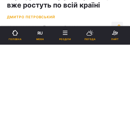
вже ростуть по всій країні
ДМИТРО ПЕТРОВСЬКИЙ
16:36, 11.06.26
4 хв.
1484
RU
МОВА
ГОЛОВНА
РОЗДІЛИ
ПОГОДА
ЛАЙТ
Підпишіться на нас в Google
Експерт зазначив, що низка громад вже почала ухвалювати
рішення щодо підвищення тарифів водоканалів / фото
ua.depositphotos.com