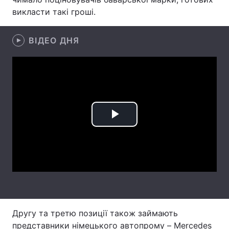
викласти такі гроші.
Лонгріди
ВІДЕО ДНЯ
Відео з Youtube
Статті
Інтерв'ю
Думки
Архів
Вакансії
Контакти
Play
Послуги
Video
Другу та третю позиції також займають
представники німецького автопрому – Mercedes