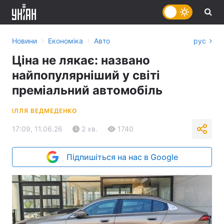
›
›
Новини
Економіка
Авто
рус
Ціна не лякає: названо
найпопулярніший у світі
преміальний автомобіль
ІЛЛЯ ВЕДМЕДЕНКО
17:09, 11.06.26
2 хв.
1740
Підпишіться на нас в Google