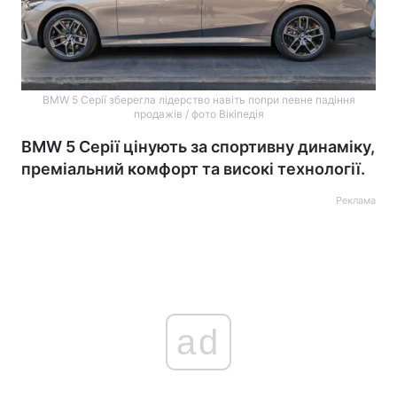
BMW 5 Серії зберегла лідерство навіть попри певне падіння
продажів / фото Вікіпедія
BMW 5 Серії цінують за спортивну динаміку,
преміальний комфорт та високі технології.
Реклама
ad