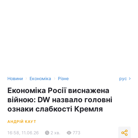
›
›
Новини
Економіка
Різне
рус
Економіка Росії виснажена
війною: DW назвало головні
ознаки слабкості Кремля
АНДРІЙ КАУТ
16:58, 11.06.26
2 хв.
773