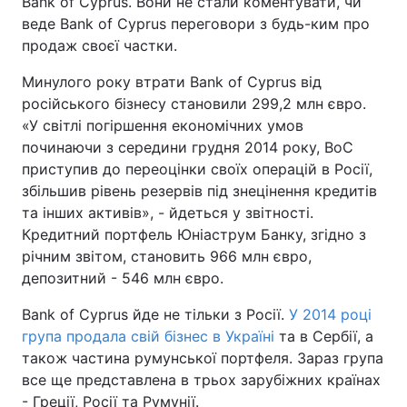
Bank of Cyprus. Вони не стали коментувати, чи
веде Bank of Cyprus переговори з будь-ким про
продаж своєї частки.
Минулого року втрати Bank of Cyprus від
російського бізнесу становили 299,2 млн євро.
«У світлі погіршення економічних умов
починаючи з середини грудня 2014 року, BoC
приступив до переоцінки своїх операцій в Росії,
збільшив рівень резервів під знецінення кредитів
та інших активів», - йдеться у звітності.
Кредитний портфель Юніаструм Банку, згідно з
річним звітом, становить 966 млн євро,
депозитний - 546 млн євро.
Bank of Cyprus йде не тільки з Росії.
У 2014 році
група продала свій бізнес в Україні
та в Сербії, а
також частина румунської портфеля. Зараз група
все ще представлена в трьох зарубіжних країнах
- Греції, Росії та Румунії.