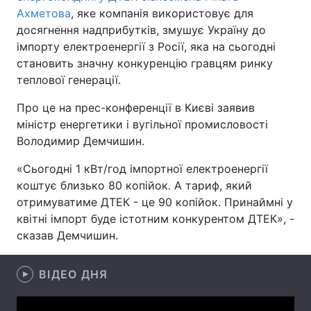
Ахметова
, яке компанія використовує для
досягнення надприбутків, змушує Україну до
імпорту електроенергії з Росії, яка на сьогодні
Головна
Війна
становить значну конкуренцію гравцям ринку
теплової генерації.
Україна
Політика
Про це на прес-конференції в Києві заявив
Економіка
Світ
міністр енергетики і вугільної промисловості
Володимир Демчишин.
Спорт
Наука
«Сьогодні 1 кВт/год імпортної електроенергії
Техно і зв'язок
Лайт
коштує близько 80 копійок. А тариф, який
отримуватиме ДТЕК - це 90 копійок. Принаймні у
Зброя
Інциденти
квітні імпорт буде істотним конкурентом ДТЕК», -
сказав Демчишин.
Здоров'я
Туризм
Цікавинки
ВІДЕО ДНЯ
Погода
Екологія
Регіони