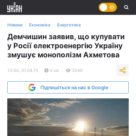
›
›
Новини
Економіка
Енергетика
Демчишин заявив, що купувати
у Росії електроенергію Україну
змушує монополізм Ахметова
13:44, 01.04.15
4 хв.
3046
Підпишіться на нас в Google