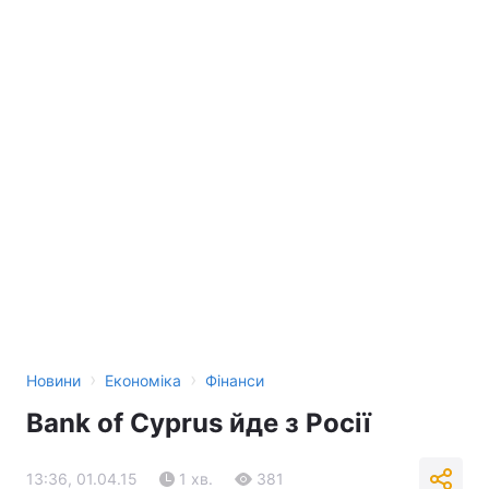
›
›
Новини
Економіка
Фінанси
Bank of Cyprus йде з Росії
13:36, 01.04.15
1 хв.
381