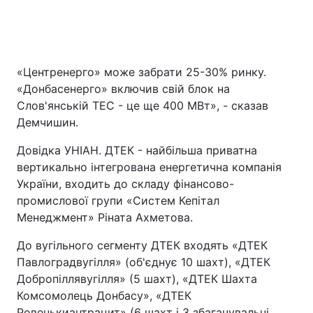
«Центренерго» може забрати 25-30% ринку.
«Донбасенерго» включив свій блок на
Слов'янській ТЕС - це ще 400 МВт», - сказав
Демчишин.
Довідка УНІАН. ДТЕК - найбільша приватна
вертикально інтегрована енергетична компанія
України, входить до складу фінансово-
промислової групи «Систем Кепітал
Менеджмент» Ріната Ахметова.
До вугільного сегменту ДТЕК входять «ДТЕК
Павлоградвугілля» (об'єднує 10 шахт), «ДТЕК
Добропіллявугілля» (5 шахт), «ДТЕК Шахта
Комсомолець Донбасу», «ДТЕК
Ровенькиантрацит» (6 шахт і 3 збагачувальні