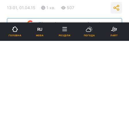
13:01, 01.04.15
1 хв.
507
Підпишіться на нас в Google
RU
МОВА
ГОЛОВНА
РОЗДІЛИ
ПОГОДА
ЛАЙТ
Середньозважений курс гривні становив 23,5614 грн/дол. / Фото
dt.ua
Реклама