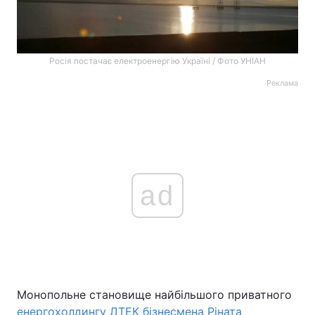
Росія постачає електроенергію Україні / Фото УНІАН
Реклама
ad
Монопольне становище найбільшого приватного
енергохолдингу ДТЕК бізнесмена Ріната