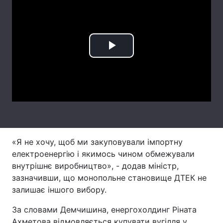
Лонгріди
Відео з Youtube
Статті
Play
Інтерв'ю
Думки
Video
Архів
Вакансії
Контакти
Послуги
«Я не хочу, щоб ми закуповували імпортну
електроенергію і якимось чином обмежували
внутрішнє виробництво», - додав міністр,
зазначивши, що монопольне становище ДТЕК не
залишає іншого вибору.
За словами Демчишина, енергохолдинг Ріната
Ахметова відмовляється купувати вугілля у