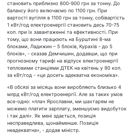
становить приблизно 800-900 грн за тонну. До
балансу його включаємо по 1100 грн. При
вартості вугілля в 1100 грн за тонну, собівартість
1 кВт/год електроенергії становить десь 70-75
коп. при їх завантаженні та ефективності. При
тому, що вони працюють на Бурштині 8-ма
блоками, Ладижин – 5 блоків, Курахів - до 5
блоків», - сказав Демчишин, додавши, що при
прогнозному тарифі на відпуск електроенергії
тепловими станціями ДТЕК на квітень у 90 коп.
за кВт/год - «це досить адекватна економіка».
«В обсязі за місяць вони виробляють близько 4
млрд кВт/год електроенергії. Але за таких умов
все-одно: «плач Ярославни, ми шахтарям не
можемо платити зарплату, зменшуємо видобуток
і так далі». Як мені здається, позиція
несправедлива, щонайменше. Позиція
неадекватна», - додав міністр.