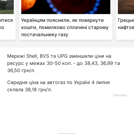
Тема оформлення
итися
Українцям пояснили, як повернути
Грецьк
ко
кошти, помилково сплачені старому
нафтов
постачальнику газу
Мережі Shell, BVS та UPG зменшили ціни на
ресурс у межах 30-50 коп. - до 38,43, 36,99 та
36,50 грн/л.
Середня ціна на автогаз по Україні 4 липня
склала 38,18 грн/л.
Реклама