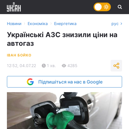
›
›
Новини
Економіка
Енергетика
рус
Українські АЗС знизили ціни на
автогаз
ІВАН БОЙКО
12:52, 04.07.22
1 хв.
4285
Підпишіться на нас в Google