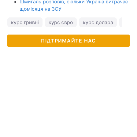
Шмигаль розповів, скільки Україна витрачає
щомісяця на ЗСУ
курс гривні
курс євро
курс долара
курс 
ПІДТРИМАЙТЕ НАС