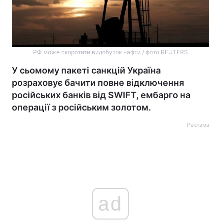
РФ може скоротити видобуток нафти / фото REUTERS
У сьомому пакеті санкцій Україна
розраховує бачити повне відключення
російських банків від SWIFT, ембарго на
операції з російським золотом.
Реклама
ad