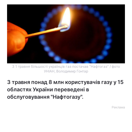
З 1 травня більшості українців газ постачав "Нафтогаз" / фото
УНІАН, Володимир Гонтар
З травня понад 8 млн користувачів газу у 15
областях України переведені в
обслуговування "Нафтогазу".
Реклама