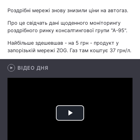
Роздрібні мережі знову знизили ціни на автогаз.
Про це свідчать дані щоденного моніторингу
Головна
Війна
роздрібного ринку консалтингової групи "А-95".
Україна
Політика
Найбільше здешевшав - на 5 грн - продукт у
запорізькій мережі ZOG. Газ там коштує 37 грн/л.
Економіка
Світ
ВІДЕО ДНЯ
Спорт
Наука
Техно і зв'язок
Лайт
Зброя
Інциденти
Здоров'я
Туризм
Play
Цікавинки
Погода
Video
Екологія
Регіони