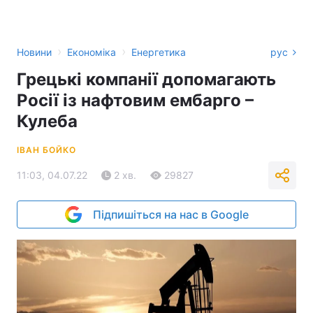
›
›
Новини
Економіка
Енергетика
рус
Грецькі компанії допомагають
Росії із нафтовим ембарго –
Кулеба
ІВАН БОЙКО
11:03, 04.07.22
2 хв.
29827
Підпишіться на нас в Google