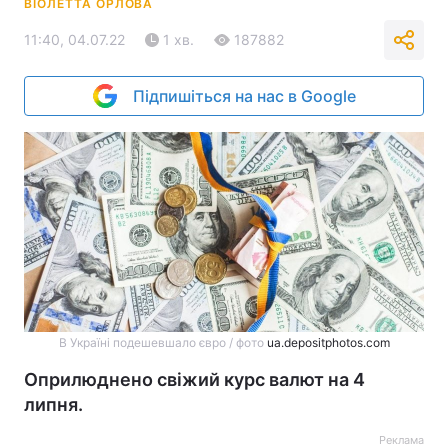
ВІОЛЕТТА ОРЛОВА
11:40, 04.07.22
1 хв.
187882
Підпишіться на нас в Google
В Україні подешевшало євро / фото
ua.depositphotos.com
Оприлюднено свіжий курс валют на 4
липня.
Реклама