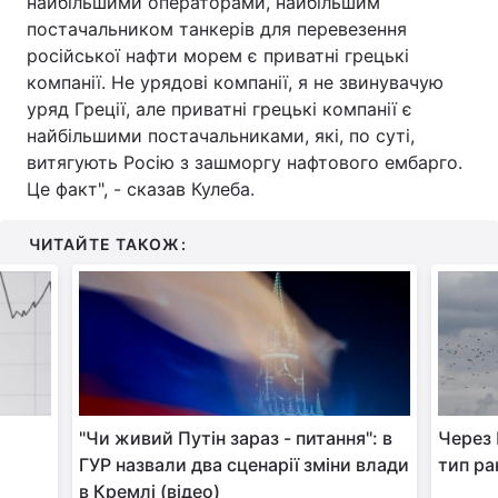
найбільшими операторами, найбільшим
постачальником танкерів для перевезення
російської нафти морем є приватні грецькі
компанії. Не урядові компанії, я не звинувачую
уряд Греції, але приватні грецькі компанії є
найбільшими постачальниками, які, по суті,
витягують Росію з зашморгу нафтового ембарго.
Це факт", - сказав Кулеба.
ЧИТАЙТЕ ТАКОЖ:
"Чи живий Путін зараз - питання": в
Через 
ГУР назвали два сценарії зміни влади
тип ра
в Кремлі (відео)