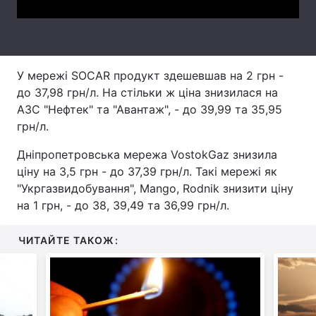
Лонгріди
Відео з Youtube
Статті
У мережі SOCAR продукт здешевшав на 2 грн -
до 37,98 грн/л. На стільки ж ціна знизилася на
Інтерв'ю
Думки
АЗС "Нефтек" та "Авантаж", - до 39,99 та 35,95
грн/л.
Архів
Вакансії
Дніпропетровська мережа VostokGaz знизила
Контакти
ціну на 3,5 грн - до 37,39 грн/л. Такі мережі як
"Укргазвидобування", Mango, Rodnik знизити ціну
Послуги
на 1 грн, - до 38, 39,49 та 36,99 грн/л.
ЧИТАЙТЕ ТАКОЖ: