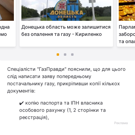
одна
Донецька область може залишитися
Парла
емо
без опалення та газу - Кириленко
заборо
та опа
Спеціалісти "ГазПравди" пояснили, що для цього
слід написати заяву попередньому
постачальнику газу, прикріпивши копії кількох
документів:
✔️ копію паспорта та ІПН власника
особового рахунку (1, 2 сторінки та
реєстрація),
Реклама