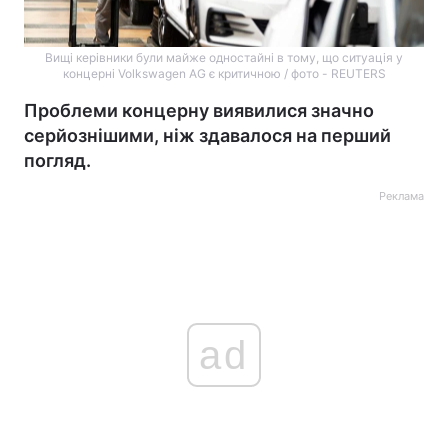
Вищі керівники були майже одностайні в тому, що ситуація у
концерні Volkswagen AG є критичною / фото - REUTERS
Проблеми концерну виявилися значно
серйознішими, ніж здавалося на перший
погляд.
Реклама
ad