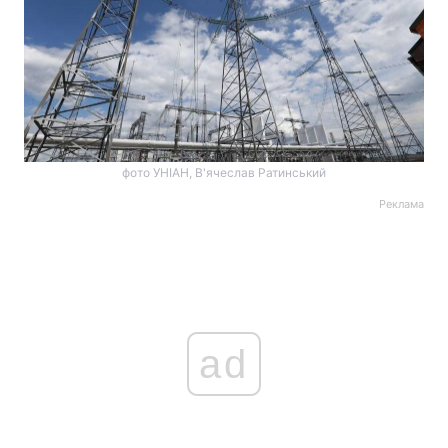
фото УНІАН, В'ячеслав Ратинський
Реклама
ad