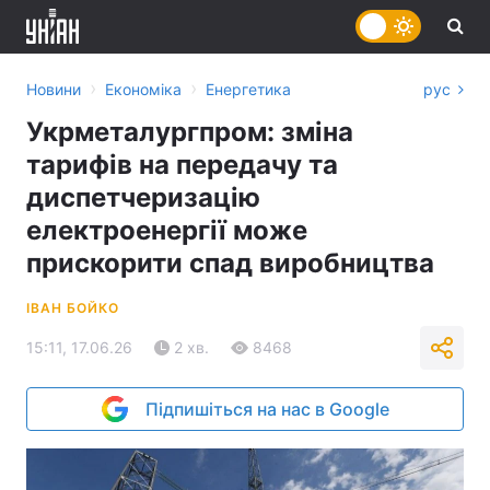
›
›
Новини
Економіка
Енергетика
рус
Укрметалургпром: зміна
тарифів на передачу та
диспетчеризацію
електроенергії може
прискорити спад виробництва
ІВАН БОЙКО
15:11, 17.06.26
2 хв.
8468
Підпишіться на нас в Google