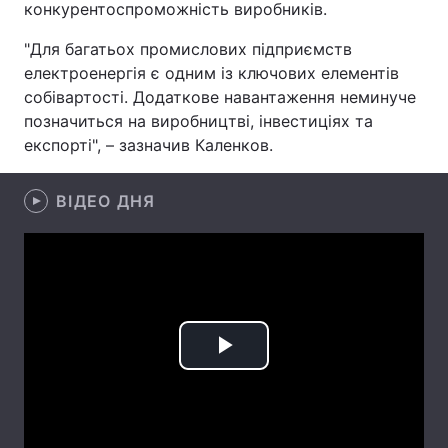
конкурентоспроможність виробників.
Лонгріди
"Для багатьох промислових підприємств
електроенергія є одним із ключових елементів
Відео з Youtube
Статті
собівартості. Додаткове навантаження неминуче
позначиться на виробництві, інвестиціях та
Інтерв'ю
Думки
експорті", – зазначив Каленков.
Архів
Вакансії
ВІДЕО ДНЯ
Контакти
Послуги
Play
Video