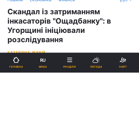
Скандал із затриманням
інкасаторів "Ощадбанку": в
Угорщині ініціювали
розслідування
КАТЕРИНА ЖИРІЙ
RU
14:29, 17.06.26
4 хв.
796
МОВА
ГОЛОВНА
РОЗДІЛИ
ПОГОДА
ЛАЙТ
Підпишіться на нас в Google