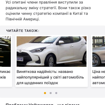
Усі опитані члени правління виступили за
радикальну зміну стратегії. Вони також різко
оцінили чинну стратегію компанії в Китаї та
Північній Америці.
ЧИТАЙТЕ ТАКОЖ:
кликає
Виняткова надійність: названо
Ціна н
ків
найпопулярніший у світі автомобіль
найпоп
для щоденних поїздок
автом