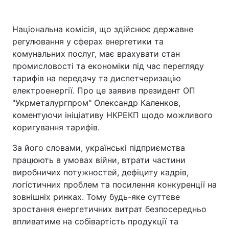
Національна комісія, що здійснює державне
регулювання у сферах енергетики та
Головна
Війна
комунальних послуг, має врахувати стан
промисловості та економіки під час перегляду
Україна
Політика
тарифів на передачу та диспетчеризацію
Економіка
Світ
електроенергії. Про це заявив президент ОП
"Укрметалургпром" Олександр Каленков,
Спорт
Наука
коментуючи ініціативу НКРЕКП щодо можливого
коригування тарифів.
Техно і зв'язок
Лайт
За його словами, українські підприємства
Зброя
Інциденти
працюють в умовах війни, втрати частини
виробничих потужностей, дефіциту кадрів,
Здоров'я
Туризм
логістичних проблем та посилення конкуренції на
зовнішніх ринках. Тому будь-яке суттєве
Цікавинки
Погода
зростання енергетичних витрат безпосередньо
впливатиме на собівартість продукції та
Екологія
Регіони