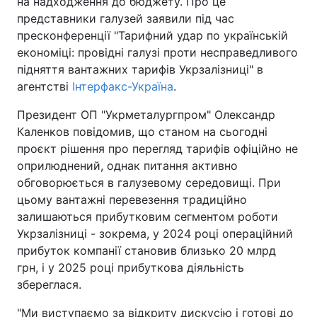
на надходження до бюджету. Про це
представники галузей заявили під час
пресконференції "Тарифний удар по українській
економіці: провідні галузі проти несправедливого
підняття вантажних тарифів Укрзалізниці" в
агентстві
Інтерфакс-Україна
.
Президент ОП "Укрметалургпром" Олександр
Каленков повідомив, що станом на сьогодні
проєкт рішення про перегляд тарифів офіційно не
оприлюднений, однак питання активно
обговорюється в галузевому середовищі. При
цьому вантажні перевезення традиційно
залишаються прибутковим сегментом роботи
Укрзалізниці - зокрема, у 2024 році операційний
прибуток компанії становив близько 20 млрд
грн, і у 2025 році прибуткова діяльність
збереглася.
"Ми виступаємо за відкриту дискусію і готові до