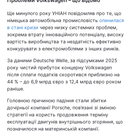
Проблеми Volkswagen – що відомо
Ще минулого року УНІАН повідомляв про те, що
німецька автомобільна промисловість
опинилася
в стані кризи
через низку системних проблем,
зокрема втрату інноваційного потенціалу, високу
вартість виробництва та нездатність ефективно
конкурувати з електромобілями з інших ринків.
За даними Deutsche Welle, за підсумками 2025
року чистий прибуток концерну Volkswagen
після сплати податків скоротився приблизно на
44 % – до 6,9 млрд євро з 12,4 млрд євро роком
раніше.
Головною причиною падіння стали збитки
дочірньої компанії Porsche, пов’язані зі зміною
стратегії на користь продовження терміну
експлуатації двигунів внутрішнього згоряння, що
позначилося на материнській компанії.