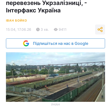
перевезень Укрзалізниці, -
Інтерфакс Україна
ІВАН БОЙКО
15:04, 17.06.26
3 хв.
9411
Підпишіться на нас в Google
УНІАН