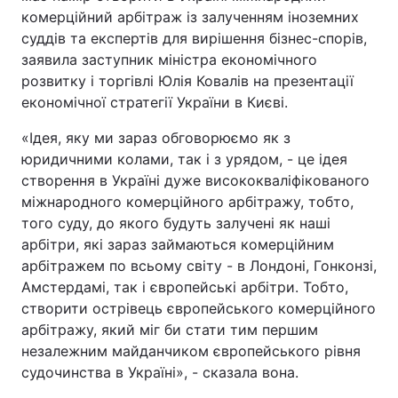
комерційний арбітраж із залученням іноземних
суддів та експертів для вирішення бізнес-спорів,
заявила заступник міністра економічного
Головна
Війна
розвитку і торгівлі Юлія Ковалів на презентації
економічної стратегії України в Києві.
Україна
Політика
«Ідея, яку ми зараз обговорюємо як з
Економіка
Світ
юридичними колами, так і з урядом, - це ідея
створення в Україні дуже висококваліфікованого
Спорт
Наука
міжнародного комерційного арбітражу, тобто,
того суду, до якого будуть залучені як наші
Техно і зв'язок
Лайт
арбітри, які зараз займаються комерційним
арбітражем по всьому світу - в Лондоні, Гонконзі,
Зброя
Інциденти
Амстердамі, так і європейські арбітри. Тобто,
створити острівець європейського комерційного
Здоров'я
Туризм
арбітражу, який міг би стати тим першим
незалежним майданчиком європейського рівня
Цікавинки
Погода
судочинства в Україні», - сказала вона.
Екологія
Регіони