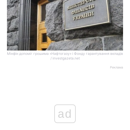
Мінфін допоміг грошима «Нафтогазу» і Фонду гарантування вкладів
/ investgazeta.net
Реклама
ad