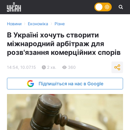
›
›
Новини
Економіка
Різне
В Україні хочуть створити
міжнародний арбітраж для
розв'язання комерційних спорів
14:54, 10.07.15
2 хв.
360
Підпишіться на нас в Google