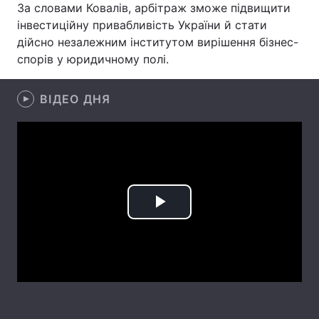
За словами Ковалів, арбітраж зможе підвищити
інвестиційну привабливість України й стати
Лонгріди
дійсно незалежним інститутом вирішення бізнес-
спорів у юридичному полі.
Відео з Youtube
Статті
Інтерв'ю
ВІДЕО ДНЯ
Думки
Архів
Вакансії
Контакти
Послуги
Play
Video