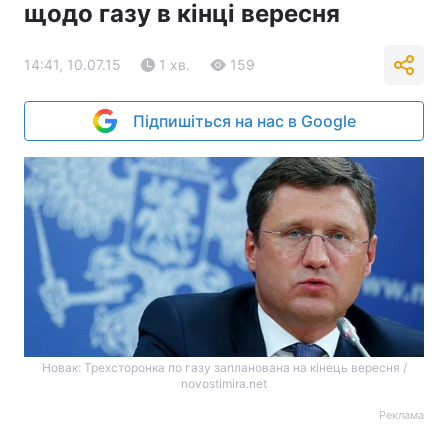
щодо газу в кінці вересня
14:41, 10.07.15
1 хв.
159
Підпишіться на нас в Google
Новак: Трехсторонка по газу запланована на кінець вересня /
novostimira.net
Реклама