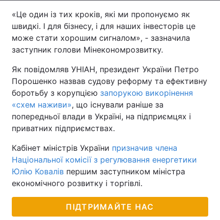
«Це один із тих кроків, які ми пропонуємо як
Тема оформлення
швидкі. І для бізнесу, і для наших інвесторів це
може стати хорошим сигналом», - зазначила
заступник голови Мінекономрозвитку.
Як повідомляв УНІАН, президент України Петро
Порошенко назвав судову реформу та ефективну
боротьбу з корупцією
запорукою викорінення
«схем наживи»
, що існували раніше за
попередньої влади в Україні, на підприємцях і
приватних підприємствах.
Кабінет міністрів України
призначив члена
Національної комісії з регулювання енергетики
Юлію Ковалів
першим заступником міністра
економічного розвитку і торгівлі.
ПІДТРИМАЙТЕ НАС