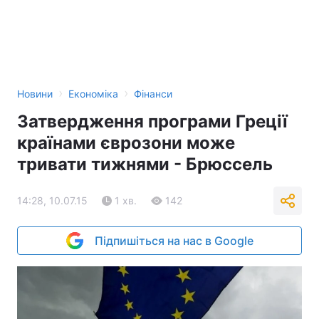
›
›
Новини
Економіка
Фінанси
Затвердження програми Греції
країнами єврозони може
тривати тижнями - Брюссель
14:28, 10.07.15
1 хв.
142
Підпишіться на нас в Google