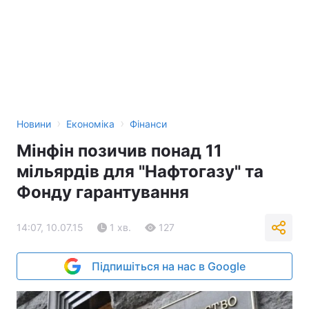
›
›
Новини
Економіка
Фінанси
Мінфін позичив понад 11
мільярдів для "Нафтогазу" та
Фонду гарантування
14:07, 10.07.15
1 хв.
127
Підпишіться на нас в Google