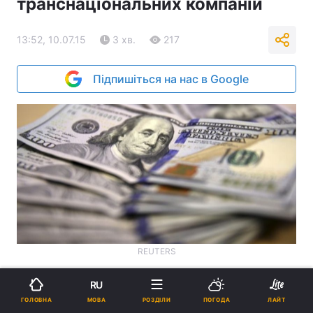
транснаціональних компаній
13:52, 10.07.15
3 хв.
217
Підпишіться на нас в Google
REUTERS
Реклама
RU
МОВА
ГОЛОВНА
РОЗДІЛИ
ПОГОДА
ЛАЙТ