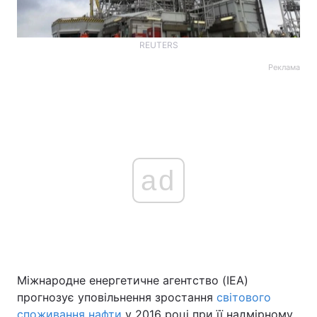
REUTERS
Реклама
ad
Міжнародне енергетичне агентство (IEA)
прогнозує уповільнення зростання
світового
споживання нафти
у 2016 році при її надмірному