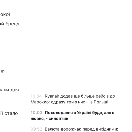
окої
ий бренд
ли
іали для
10:04
Ryanair додав ще більше рейсів до
Марокко: одразу три з них – із Польщі
10:03
Похолодання в Україні буде, але є
ії стало
нюанс, - синоптик
09:52
Валюта дорожчає перед вихідними: