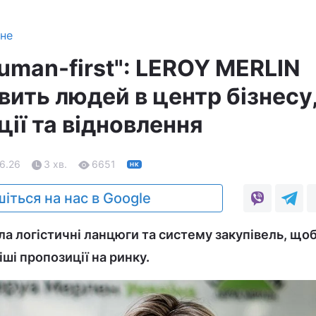
зне
uman-first": LEROY MERLIN
вить людей в центр бізнесу
ії та відновлення
06.26
3 хв.
6651
НК
іться на нас в Google
ла логістичні ланцюги та систему закупівель, що
ші пропозиції на ринку.