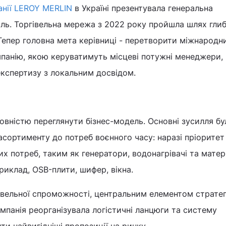
анії LEROY MERLIN
в Україні презентувала генеральна
ль. Торгівельна мережа з 2022 року пройшла шлях глиб
Тепер головна мета керівниці - перетворити міжнародн
мпанію, якою керуватимуть місцеві потужні менеджери,
кспертизу з локальним досвідом.
овністю переглянути бізнес-модель. Основні зусилля бу
асортименту до потреб воєнного часу: наразі пріоритет
х потреб, таким як генератори, водонагрівачі та матер
риклад, OSB-плити, шифер, вікна.
івельної спроможності, центральним елементом стратег
омпанія реорганізувала логістичні ланцюги та систему