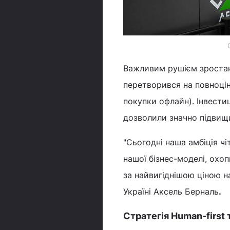
Важливим рушієм зростанн
перетворився на повноці
покупки офлайн). Інвести
дозволили значно підвищи
"Сьогодні наша амбіція ч
нашої бізнес-моделі, охо
за найвигіднішою ціною н
Україні Аксель Берналь
.
Стратегія Human-first 