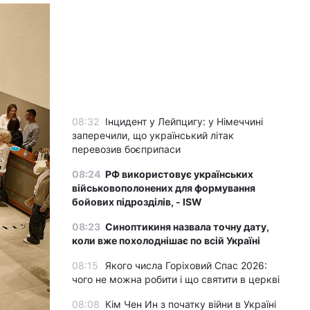
08:32
Інцидент у Лейпцигу: у Німеччині
заперечили, що український літак
перевозив боєприпаси
08:24
РФ використовує українських
військовополонених для формування
бойових підрозділів, - ISW
08:23
Синоптикиня назвала точну дату,
коли вже похолоднішає по всій Україні
08:15
Якого числа Горіховий Спас 2026:
чого не можна робити і що святити в церкві
08:08
Кім Чен Ин з початку війни в Україні