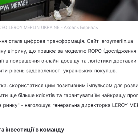
СЕО LEROY MERLIN UKRAINE - Аксель Берналь
я стала цифрова трансформація. Сайт leroymerlin.ua
нну вітрину, що працює за моделлю ROPO (дослідження 
ції в покращення онлайн-досвіду та логістики доставки
ти рівень задоволеності українських покупців.
ітка: скористатися цим позитивним імпульсом для розв
пити ще більше клієнтів та гарантувати їм найкращу про
а ринку" - наголошує генеральна директорка LEROY ME
та інвестиції в команду