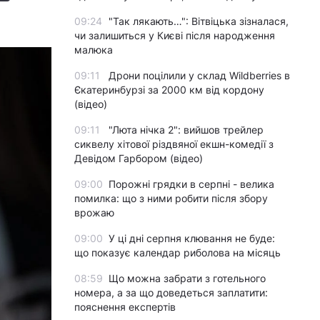
09:24
"Так лякають…": Вітвіцька зізналася,
чи залишиться у Києві після народження
малюка
09:11
Дрони поцілили у склад Wildberries в
Єкатеринбурзі за 2000 км від кордону
(відео)
09:11
"Люта нічка 2": вийшов трейлер
сиквелу хітової різдвяної екшн-комедії з
Девідом Гарбором (відео)
09:00
Порожні грядки в серпні - велика
помилка: що з ними робити після збору
врожаю
09:00
У ці дні серпня клювання не буде:
що показує календар риболова на місяць
08:59
Що можна забрати з готельного
номера, а за що доведеться заплатити:
пояснення експертів