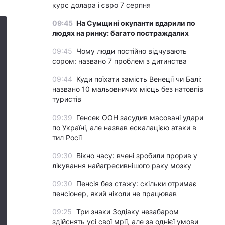
курс долара і євро 7 серпня
09:45
На Сумщині окупанти вдарили по
людях на ринку: багато постраждалих
09:45
Чому люди постійно відчувають
сором: названо 7 проблем з дитинства
09:44
Куди поїхати замість Венеції чи Балі:
названо 10 мальовничих місць без натовпів
туристів
09:39
Генсек ООН засудив масовані удари
по Україні, але назвав ескалацією атаки в
тил Росії
09:30
Вікно часу: вчені зробили прорив у
лікування найагресивнішого раку мозку
09:30
Пенсія без стажу: скільки отримає
пенсіонер, який ніколи не працював
09:25
Три знаки Зодіаку незабаром
здійснять усі свої мрії, але за однієї умови