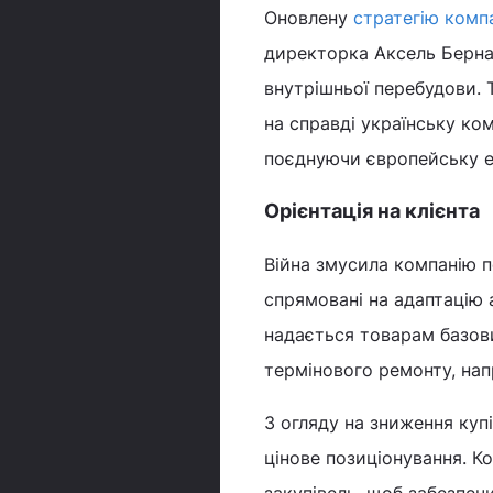
Оновлену
стратегію комп
директорка Аксель Берна
внутрішньої перебудови. 
на справді українську ко
поєднуючи європейську е
Орієнтація на клієнта
Війна змусила компанію п
спрямовані на адаптацію 
надається товарам базови
термінового ремонту, нап
З огляду на зниження куп
цінове позиціонування. К