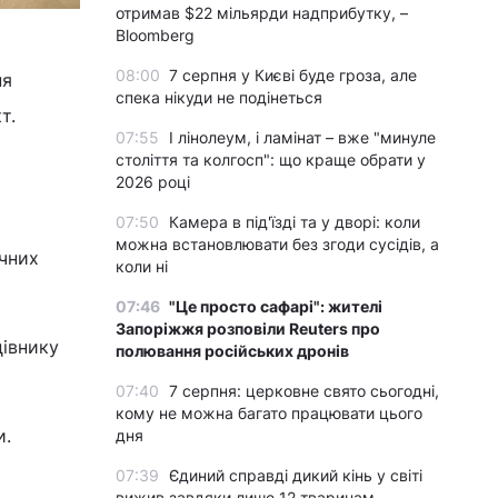
отримав $22 мільярди надприбутку, –
Bloomberg
08:00
7 серпня у Києві буде гроза, але
ня
спека нікуди не подінеться
т.
07:55
І лінолеум, і ламінат – вже "минуле
століття та колгосп": що краще обрати у
2026 році
07:50
Камера в під'їзді та у дворі: коли
можна встановлювати без згоди сусідів, а
ячних
коли ні
07:46
"Це просто сафарі": жителі
Запоріжжя розповіли Reuters про
івнику
полювання російських дронів
07:40
7 серпня: церковне свято сьогодні,
кому не можна багато працювати цього
и.
дня
07:39
Єдиний справді дикий кінь у світі
вижив завдяки лише 12 тваринам