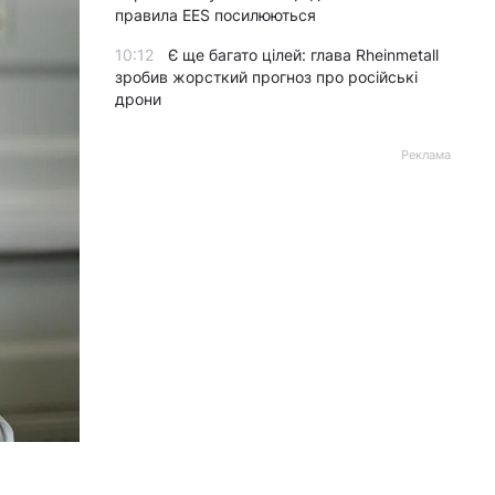
правила EES посилюються
10:12
Є ще багато цілей: глава Rheinmetall
зробив жорсткий прогноз про російські
дрони
Реклама