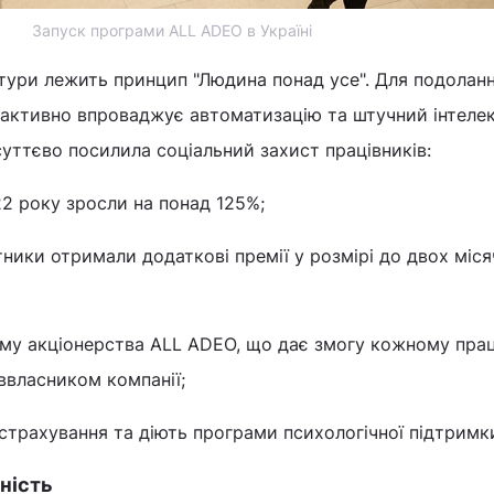
Запуск програми ALL ADEO в Україні
ьтури лежить принцип "Людина понад усе". Для подолан
 активно впроваджує автоматизацію та штучний інтелек
уттєво посилила соціальний захист працівників:
22 року зросли на понад 125%;
тники отримали додаткові премії у розмірі до двох міс
му акціонерства ALL ADEO, що дає змогу кожному прац
ввласником компанії;
трахування та діють програми психологічної підтримк
ність