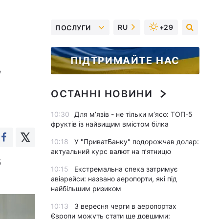
RU
+29
ПОСЛУГИ
ПІДТРИМАЙТЕ НАС
,
ОСТАННІ НОВИНИ
10:30
Для м’язів - не тільки м’ясо: ТОП-5
фруктів із найвищим вмістом білка
10:18
У "ПриватБанку" подорожчав долар:
актуальний курс валют на п’ятницю
б
10:15
Екстремальна спека затримує
авіарейси: названо аеропорти, які під
найбільшим ризиком
10:13
З вересня черги в аеропортах
Європи можуть стати ще довшими: