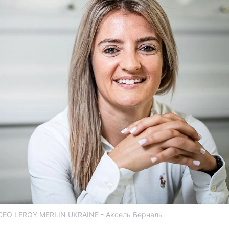
СЕО LEROY MERLIN UKRAINE - Аксель Берналь