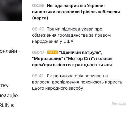
08:55
Негода накриє пів України:
синоптики оголосили І рівень небезпеки
(карта)
08:49
Трамп підписав укази про
обмеження громадянства за правом
народження у США
онлайн -
08:47
"Щенячий патруль",
УНІАН
"Морозивник" і "Мотор Сіті": головні
прем'єри в кінотеатрах цього тижня
08:41
Як рицинова олія впливає на
волосся: дослідження пояснюють користь
итку
цього народного засобу
позицію
Реклама
RLIN в