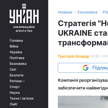
›
›
Новини
Економіка
Рі
Стратегія "H
ІНФОРМАЦІЙНЕ
UKRAINE ста
АГЕНТСТВО
трансформац
Головна
Війна
Україна
Григорій Бондар
10:30, 17.
Політика
Економіка
Підпиш
Світ
Екологія
Компанія реорганізува
Регіони
Спорт
забезпечити найвигідні
Наука
Техно і зв'язок
Лайт