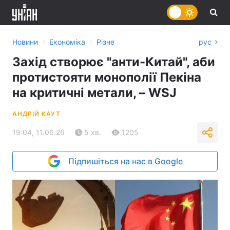
›
›
Новини
Економіка
Різне
рус
Захід створює "анти-Китай", аби
протистояти монополії Пекіна
на критичні метали, – WSJ
АНДРІЙ КАУТ
19:04, 11.06.26
5 хв.
1205
Підпишіться на нас в Google