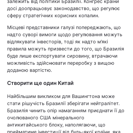
залежить від політики Бразилії. Конгрес країни
досі доопрацьовує законодавство, що регулює
сферу стратегічних корисних копалин.
Місцеві представники галузі попереджають, що
надто суворі вимоги щодо регулювання можуть
відлякувати інвесторів, тоді як надто м’які
правила можуть призвести до того, що Бразилія
буде лише експортувати сировину, втрачаючи
можливість здійснювати переробку з вищою
доданою вартістю.
Створити ще один Китай
Найбільшим викликом для Вашингтона може
стати рішучість Бразилії зберігати нейтралітет.
Бразилія чинить опір намаганням приєднати її до
очолюваного США мінерального
антикитайського блоку, наполягаючи, що
прийматиме інвестиції від будь-якої країни, яка