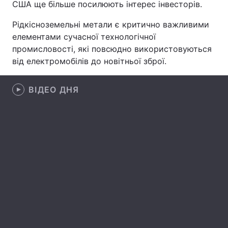
США ще більше посилюють інтерес інвесторів.
Лонгріди
Рідкісноземельні метали є критично важливими
елементами сучасної технологічної
Відео з Youtube
Статті
промисловості, які повсюдно використовуються
від електромобілів до новітньої зброї.
Інтерв'ю
Думки
ВІДЕО ДНЯ
Архів
Вакансії
Контакти
Послуги