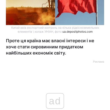
Китай ввів експортний контроль на кілька рідкісноземельних
елементів \ колаж УНІАН, фото
ua.depositphotos.com
Проте ця країна має власні інтереси і не
хоче стати сировинним придатком
найбільших економік світу.
Реклама
ad