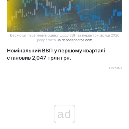
Держстат переглянув оцінку щодо ВВП за перші три місяці 2026
року / фото
ua.depositphotos.com
Номінальний ВВП у першому кварталі
становив 2,047 трлн грн.
Реклама
ad