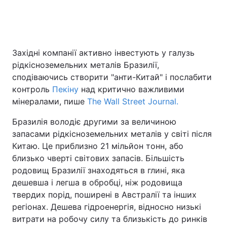
Головна
Війна
Західні компанії активно інвестують у галузь
рідкісноземельних металів Бразилії,
Україна
Політика
сподіваючись створити "анти-Китай" і послабити
Економіка
Світ
контроль
Пекіну
над критично важливими
мінералами, пише
The Wall Street Journal.
Спорт
Наука
Бразилія володіє другими за величиною
Техно і зв'язок
Лайт
запасами рідкісноземельних металів у світі після
Китаю. Це приблизно 21 мільйон тонн, або
Зброя
Інциденти
близько чверті світових запасів. Більшість
родовищ Бразилії знаходяться в глині, яка
Здоров'я
Туризм
дешевша і легша в обробці, ніж родовища
твердих порід, поширені в Австралії та інших
Цікавинки
Погода
регіонах. Дешева гідроенергія, відносно низькі
витрати на робочу силу та близькість до ринків
Екологія
Регіони