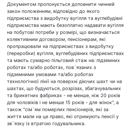
Документом пропонується доповнити чинний
закон положенням, відповідно до якого
підприємства з видобутку вугілля та вуглебудівні
підприємства мають безоплатно надавати вугілля
Головна
Війна
на побутові потреби у розмірі, що визначається
Україна
Політика
колективним договором, пенсіонерам, які
пропрацювали на підприємствах з видобутку
Економіка
Світ
(переробки) вугілля, вуглебудівних підприємствах
та мають сумарно пільговий стаж на: підземних
Спорт
Наука
роботах та/або роботах, пов`язаних з
підземними умовами та/або роботах
Техно і зв'язок
Лайт
технологічної лінії на поверхні діючих шахт чи на
шахтах, що будуються, розрізах, збагачувальних
Зброя
Інциденти
та брикетних фабриках - не менше, ніж 20 років
для чоловіків і не менше 15 років - для жінок", а
Здоров'я
Туризм
також "сім`ям померлих пенсіонерів, які за
Цікавинки
Погода
життя мали на це право, які отримують пенсії у
зв`язку із втратою годувальника.
Екологія
Регіони