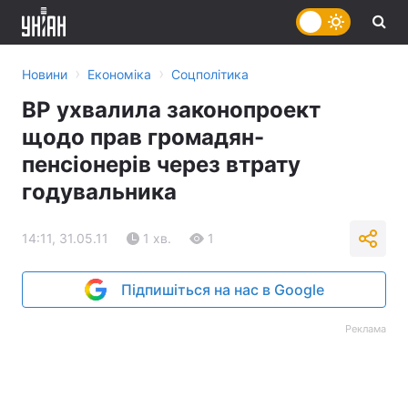
›
›
Новини
Економіка
Соцполітика
ВР ухвалила законопроект
щодо прав громадян-
пенсіонерів через втрату
годувальника
14:11, 31.05.11
1 хв.
1
Підпишіться на нас в Google
Реклама