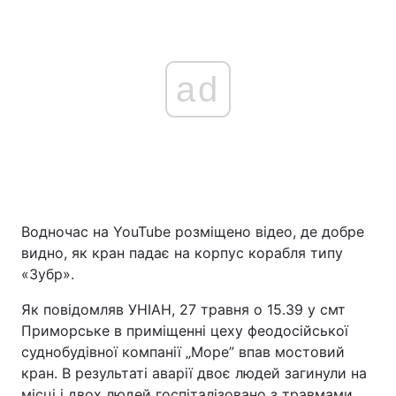
ad
Водночас на YouTube розміщено відео, де добре
видно, як кран падає на корпус корабля типу
«Зубр».
Як повідомляв УНІАН, 27 травня о 15.39 у смт
Приморське в приміщенні цеху феодосійської
суднобудівної компанії „Море” впав мостовий
кран. В результаті аварії двоє людей загинули на
місці і двох людей госпіталізовано з травмами