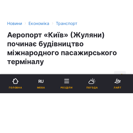
›
›
Новини
Економіка
Транспорт
Аеропорт «Київ» (Жуляни)
починає будівництво
міжнародного пасажирського
терміналу
14:05, 31.05.11
3 хв.
13
RU
МОВА
ГОЛОВНА
РОЗДІЛИ
ПОГОДА
ЛАЙТ
Підпишіться на нас в Google
Реклама