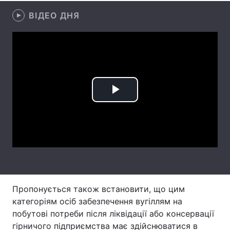
ВІДЕО ДНЯ
Лонгріди
Відео з Youtube
Статті
Інтерв'ю
Думки
Архів
Вакансії
Play
Контакти
Video
Послуги
Пропонується також встановити, що цим
категоріям осіб забезпечення вугіллям на
побутові потреби після ліквідації або консервації
гірничого підприємства має здійснюватися в