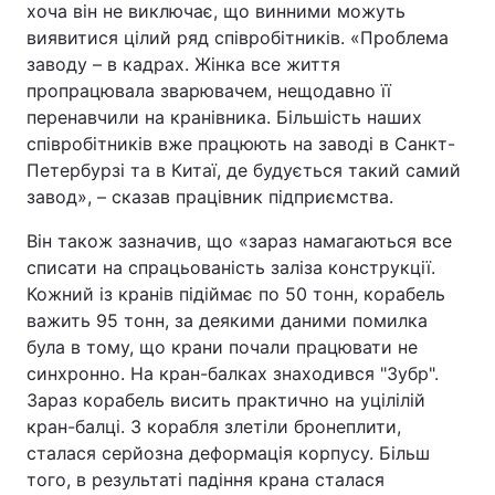
хоча він не виключає, що винними можуть
виявитися цілий ряд співробітників. «Проблема
заводу – в кадрах. Жінка все життя
пропрацювала зварювачем, нещодавно її
перенавчили на кранівника. Більшість наших
співробітників вже працюють на заводі в Санкт-
Петербурзі та в Китаї, де будується такий самий
завод», – сказав працівник підприємства.
Він також зазначив, що «зараз намагаються все
списати на спрацьованість заліза конструкції.
Кожний із кранів підіймає по 50 тонн, корабель
важить 95 тонн, за деякими даними помилка
була в тому, що крани почали працювати не
синхронно. На кран-балках знаходився "Зубр".
Зараз корабель висить практично на уцілілій
кран-балці. З корабля злетіли бронеплити,
сталася серйозна деформація корпусу. Більш
того, в результаті падіння крана сталася