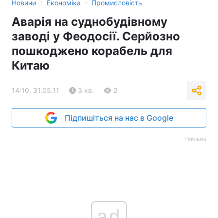
›
›
Новини
Економіка
Промисловість
Аварія на суднобудівному
заводі у Феодосії. Серйозно
пошкоджено корабель для
Китаю
14:10, 31.05.11
3 хв.
2
Підпишіться на нас в Google
Реклама
ad