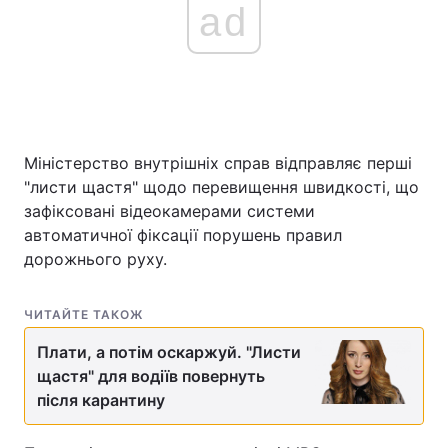
ad
Головна
Війна
Україна
Політика
Міністерство внутрішніх справ відправляє перші
Економіка
Світ
"листи щастя" щодо перевищення швидкості, що
зафіксовані відеокамерами системи
Спорт
Наука
автоматичної фіксації порушень правил
дорожнього руху.
Техно і зв'язок
Лайт
Зброя
Інциденти
ЧИТАЙТЕ ТАКОЖ
Здоров'я
Туризм
Плати, а потім оскаржуй. "Листи
щастя" для водіїв повернуть
Цікавинки
Погода
після карантину
Екологія
Регіони