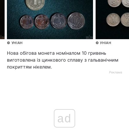
© УНІАН
© УНІАН
Нова обігова монета номіналом 10 гривень
виготовлена із цинкового сплаву з гальванічним
покриттям нікелем.
Реклама
ad