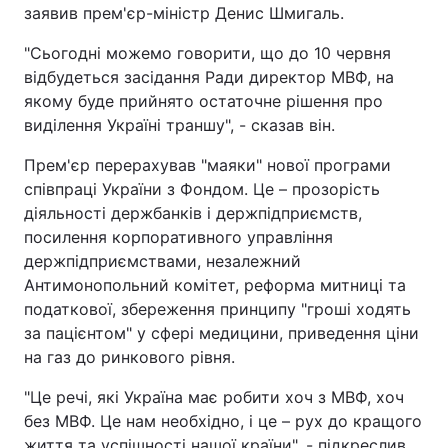
заявив прем'єр-міністр Денис Шмигаль.
"Сьогодні можемо говорити, що до 10 червня
відбудеться засідання Ради директор МВФ, на
якому буде прийнято остаточне рішення про
виділення Україні траншу", - сказав він.
Прем'єр перерахував "маяки" нової програми
співпраці України з Фондом. Це – прозорість
діяльності держбанків і держпідприємств,
посилення корпоративного управління
держпідприємствами, незалежний
Антимонопольний комітет, реформа митниці та
податкової, збереження принципу "гроші ходять
за пацієнтом" у сфері медицини, приведення ціни
на газ до ринкового рівня.
"Це речі, які Україна має робити хоч з МВФ, хоч
без МВФ. Це нам необхідно, і це – рух до кращого
життя та успішності нашої країни", - підкреслив