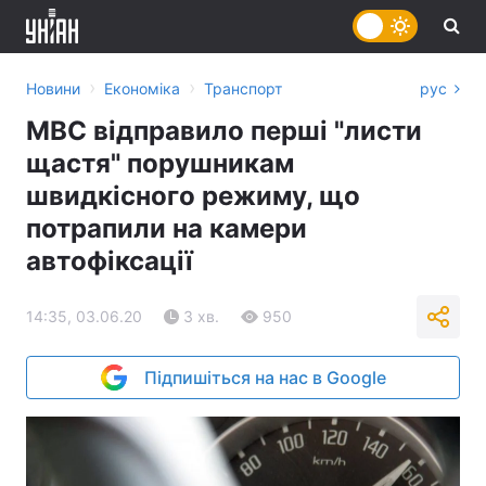
›
›
Новини
Економіка
Транспорт
рус
МВС відправило перші "листи
щастя" порушникам
швидкісного режиму, що
потрапили на камери
автофіксації
14:35, 03.06.20
3 хв.
950
Підпишіться на нас в Google