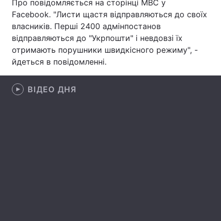
Про повідомляється на сторінці МВС у
Facebook. "Листи щастя відправляються до своїх
Лонгріди
власників. Перші 2400 адмінпостанов
відправляються до "Укрпошти" і невдовзі їх
Відео з Youtube
Статті
отримають порушники швидкісного режиму", -
йдеться в повідомленні.
Інтерв'ю
Думки
ВІДЕО ДНЯ
Архів
Вакансії
Контакти
Послуги