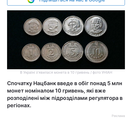
В Україні з'явилася монета в 10 гривень / фото УНІАН
Спочатку Нацбанк введе в обіг понад 5 млн
монет номіналом 10 гривень, які вже
розподілені між підрозділами регулятора в
регіонах.
Реклама