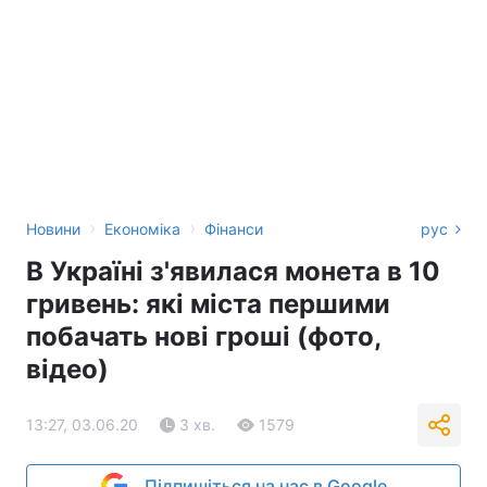
›
›
Новини
Економіка
Фінанси
рус
В Україні з'явилася монета в 10
гривень: які міста першими
побачать нові гроші (фото,
відео)
13:27, 03.06.20
3 хв.
1579
Підпишіться на нас в Google