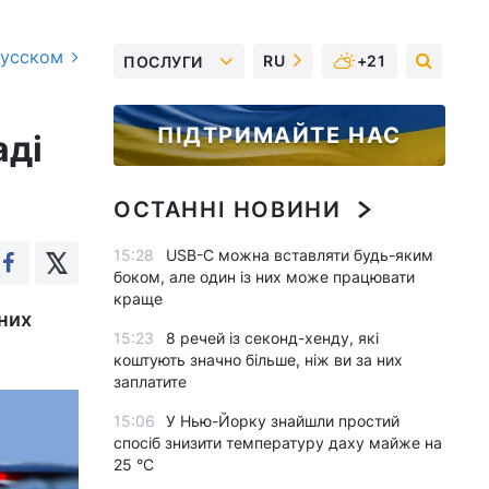
русском
RU
+21
ПОСЛУГИ
ПІДТРИМАЙТЕ НАС
аді
ОСТАННІ НОВИНИ
15:28
USB-C можна вставляти будь-яким
боком, але один із них може працювати
краще
них
15:23
8 речей із секонд-хенду, які
коштують значно більше, ніж ви за них
заплатите
15:06
У Нью-Йорку знайшли простий
спосіб знизити температуру даху майже на
25 °C