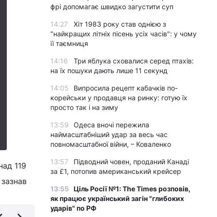
фрі допомагає швидко загустити суп
14:27
Хіт 1983 року став однією з
"найкращих літніх пісень усіх часів": у чому
її таємниця
14:16
Три яблука сховалися серед птахів:
на їх пошуки дають лише 11 секунд
14:05
Випросила рецепт кабачків по-
корейськи у продавця на ринку: готую їх
просто так і на зиму
13:59
Одеса вночі пережила
наймасштабніший удар за весь час
повномасштабної війни, – Коваленко
13:57
Підводний човен, проданий Канаді
над 119
за £1, потопив американський крейсер
 зазнав
13:55
Ціль Росії №1: The Times розповів,
як працює український загін "глибоких
ударів" по РФ