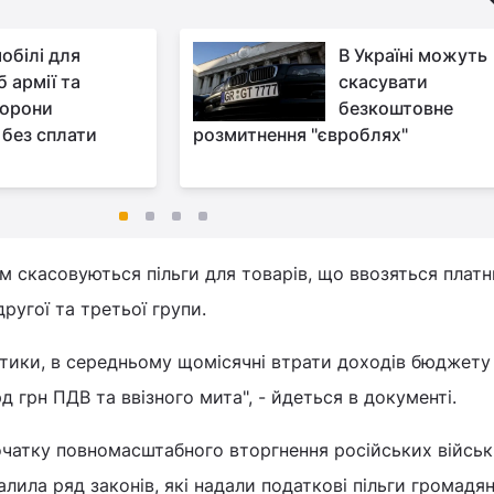
обілі для
В Україні можуть
 армії та
скасувати
орони
безкоштовне
 без сплати
розмитнення "євроблях"
м скасовуються пільги для товарів, що ввозяться плат
ругої та третьої групи.
стики, в середньому щомісячні втрати доходів бюджету
 грн ПДВ та ввізного мита", - йдеться в документі.
очатку повномасштабного вторгнення російських військ
алила ряд законів, які надали податкові пільги громадя