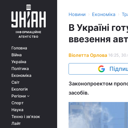
›
›
Новини
Економіка
Тр
В Україні го
ІНФОРМАЦІЙНЕ
ввезення авт
АГЕНТСТВО
Головна
Віолетта Орлова
Війна
16:25, 30
Україна
Підпиш
Політика
Економіка
Світ
Законопроектом пропо
Екологія
засобів.
Регіони
Спорт
Наука
Техно і зв'язок
Лайт