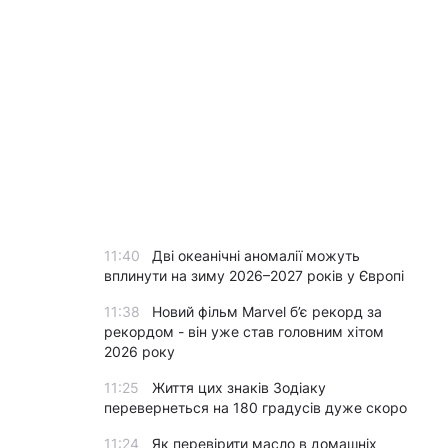
11:40
Дві океанічні аномалії можуть
вплинути на зиму 2026–2027 років у Європі
11:38
Новий фільм Marvel б’є рекорд за
рекордом - він уже став головним хітом
2026 року
11:25
Життя цих знаків Зодіаку
перевернеться на 180 градусів дуже скоро
11:24
Як перевірити масло в домашніх