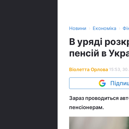
›
›
Новини
Економіка
Фі
В уряді розк
пенсій в Укра
Віолетта Орлова
15:53, 30
Підпиш
Зараз проводиться ав
пенсіонерам.