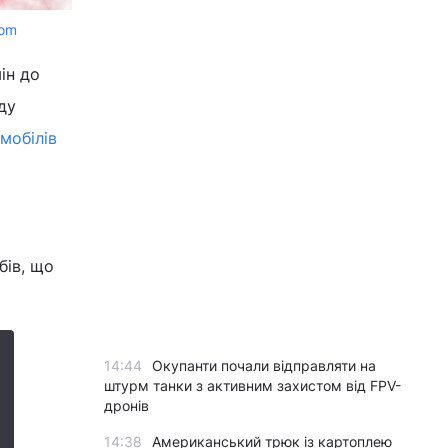
com
ін до
ду
мобілів
бів, що
14:44
Окупанти почали відправляти на
штурм танки з активним захистом від FPV-
дронів
14:38
Американський трюк із картоплею