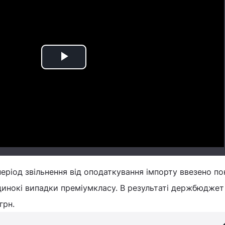
Play
Video
період звільнення від оподаткування імпорту ввезено по
динокі випадки преміумкласу. В результаті держбюджет
грн.