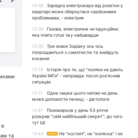
13:48
Зарядка електрокара від розетки у
квартирі може обернутися серйозними
Україна обмежує
проблемами, - електрик
пункти розмитнення
13:30
Газова, електрична чи індукційна:
авто з ЄС для власних
яка плита готує їжу найшвидше
потреб
а
в
13:30
Три знаки Зодіаку ось-ось
попрощаються з самотністю та знайдуть
кохання
13:18
Історія про те, що "поляки не дають
Україні МіГи" - неправда: посол роз’яснив
никами
ситуацію
13:11
Одна чашка цього напою на день
може допомогти печінці, - дієтологи
12:47
Пономарьов у день 53-річчя
розкрив "свій найбільший секрет": до чого
тут ШІ
 в
12:44
Не "костилі", не "коляска" і не
УНІАН
нам та