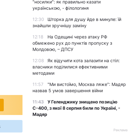
"носилки": як правильно казати
українською, - філологиня
12:30
Шторка для душу йде в минуле: їй
знайшли зручнішу заміну
12:18
На Одещині через атаку РФ
обмежено рух до пунктів пропуску з
Молдовою, – ДПСУ
12:08
Як відучити кота залазити на стіл:
власники поділилися ефективними
методами
11:57
"Ми вистоїмо, Москва ляже": Мадяр
назвав 5 умов завершення війни
11:43
У Геленджику знищено позицію
С-400, з якої 8 серпня били по Україні, -
Мадяр
s
Реклама