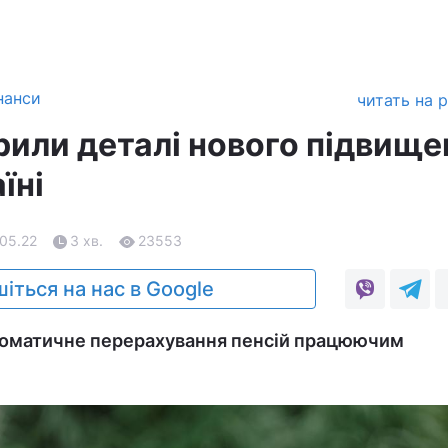
нанси
читать на 
рили деталі нового підвище
їні
.05.22
3 хв.
23553
іться на нас в Google
томатичне перерахування пенсій працюючим