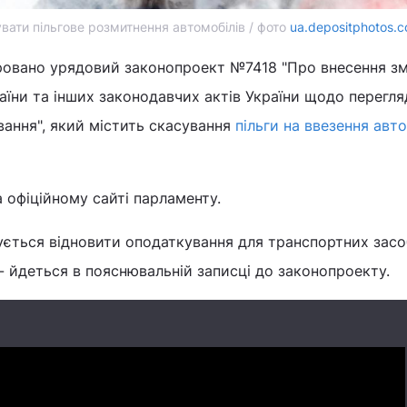
увати пільгове розмитнення автомобілів / фото
ua.depositphotos.
тровано урядовий законопроект №7418 "Про внесення зм
їни та інших законодавчих актів України щодо перегля
вання", який містить скасування
пільги на ввезення авто
 офіційному сайті парламенту.
ється відновити оподаткування для транспортних засо
- йдеться в пояснювальній записці до законопроекту.