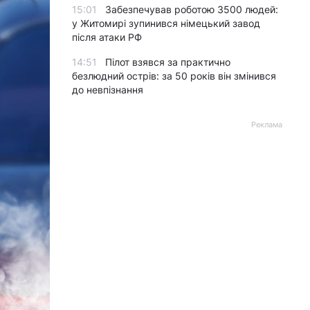
15:01
Забезпечував роботою 3500 людей:
у Житомирі зупинився німецький завод
після атаки РФ
14:51
Пілот взявся за практично
безлюдний острів: за 50 років він змінився
до невпізнання
Реклама