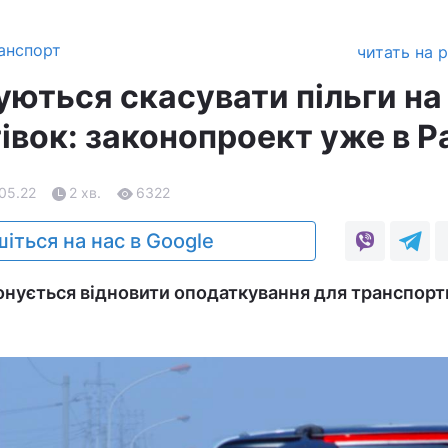
анспорт
читать на 
туються скасувати пільги на
івок: законопроект уже в Р
.05.22
2 хв.
6322
іться на нас в Google
нується відновити оподаткування для транспорт