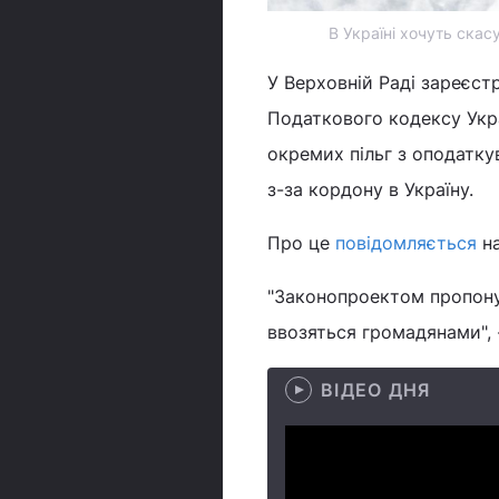
В Україні хочуть скас
У Верховній Раді зареєс
Податкового кодексу Укра
окремих пільг з оподатку
з-за кордону в Україну.
Про це
повідомляється
на
"Законопроектом пропону
ввозяться громадянами", 
ВІДЕО ДНЯ