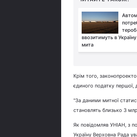
Держмитслужба
Автом
пояснила новий
потреб
порядок розмитнення
тероб
земною реєстрацією у часи
ввозитимуть в Україну
мита
Крім того, законопроекто
єдиного податку першої, д
"За даними митної стати
становлять близько 3 млрд
Як повідомляв УНІАН, з п
Україну Верховна Рада ув