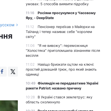
умовах: 5 способів виявити підробку
11:16
Росіяни просунулися у Часовому
Яру, - DeepState
русском
11:12
Пенсіонер переїхав з Майорки на
Таїланд і тепер називає себе "королем
ння
світу"
11:06
"Я не вивожу": переможниця
"Холостяка" приголомшила зізнанням після
весілля
11:02
Навіщо бризкати оцтом на ключі:
простий домашній трюк, про який знають
одиниці
10:49
Фінляндія не передаватиме Україні
ракети Patriot: названо причину
10:28
В Україні стався землетрус: яку
область сколихнуло
10:21
Росія готує масштабні удари по