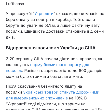
Lufthansa.
У пресслужбі "
Укрпошти
" вказали, що компанія не
бере оплату за повітря в коробці. Тобто вони
беруть до уваги не об’єм, а лише фактичну вагу
посилки. Швидкість доставки становить від семи
днів.
Відправлення посилок з України до США
З 29 серпня у США почали діяти нові правила, які
скасовують
норму безмитного порогу для
посилок
. Раніше товари вартістю до 800 доларів
можна було отримати без сплати мита.
Після скасування безмитного ліміту на
посилки
українські товари стануть дорожчими
для американських споживачів
на 10%. В
"Укрпошті" тоді відмітили, що тарифи на
доставку до США зростуть у середньому на 1,5–