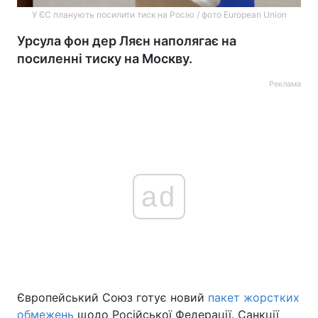
У ЄС планують посилити тиск на Росію / фото European Union
Урсула фон дер Ляєн наполягає на
посиленні тиску на Москву.
Реклама
ad
Європейський Союз готує новий
пакет жорстких
обмежень
щодо Російської Федерації. Санкції