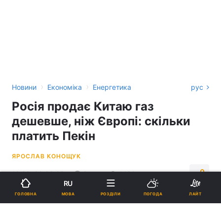
›
›
Новини
Економіка
Енергетика
рус
Росія продає Китаю газ
дешевше, ніж Європі: скільки
платить Пекін
ЯРОСЛАВ КОНОЩУК
13:28, 30.09.25
3 хв.
1480
RU
МОВА
ГОЛОВНА
РОЗДІЛИ
ПОГОДА
ЛАЙТ
Підпишіться на нас в Google