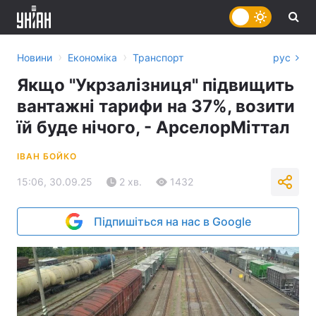
›
›
Новини
Економіка
Транспорт
рус
Якщо "Укрзалізниця" підвищить
вантажні тарифи на 37%, возити
їй буде нічого, - АрселорМіттал
ІВАН БОЙКО
15:06, 30.09.25
2 хв.
1432
Підпишіться на нас в Google