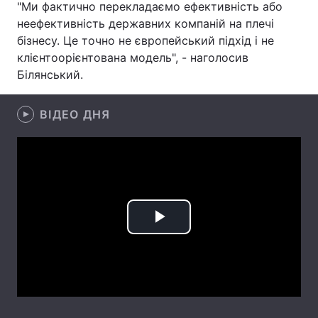
"Ми фактично перекладаємо ефективність або
неефективність державних компаній на плечі
Лонгріди
бізнесу. Це точно не європейський підхід і не
клієнтоорієнтована модель", - наголосив
Відео з Youtube
Статті
Білянський.
Інтерв'ю
Думки
ВІДЕО ДНЯ
Архів
Вакансії
Контакти
Послуги
Play
Video