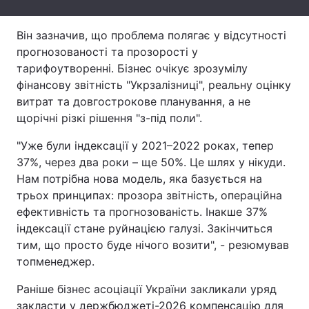
Тема оформлення
Він зазначив, що проблема полягає у відсутності
прогнозованості та прозорості у
тарифоутворенні. Бізнес очікує зрозумілу
фінансову звітність "Укрзалізниці", реальну оцінку
витрат та довгострокове планування, а не
щорічні різкі рішення "з-під поли".
"Уже були індексації у 2021–2022 роках, тепер
37%, через два роки – ще 50%. Це шлях у нікуди.
Нам потрібна нова модель, яка базується на
трьох принципах: прозора звітність, операційна
ефективність та прогнозованість. Інакше 37%
індексації стане руйнацією галузі. Закінчиться
тим, що просто буде нічого возити", - резюмував
топменеджер.
Раніше бізнес асоціації України закликали уряд
закласти у держбюджеті-2026 компенсацію для