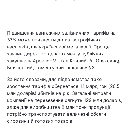
Головна
Війна
Підвищення вантажних залізничних тарифів на
Україна
Політика
37% може призвести до катастрофічних
наслідків для української металургії. Про це
Економіка
Світ
заявив директор департаменту публічних
закупівель АрселорМіттал Кривий Ріг Олександр
Спорт
Наука
Білянський, коментуючи ініціативу УЗ.
Техно і зв'язок
Лайт
За його словами, для підприємства таке
зростання тарифів обернеться 1,1 млрд грн (26,5
Зброя
Інциденти
млн доларів) збитків на рік. Загальні витрати
компанії на перевезення сягнуть 129 млн доларів,
Здоров'я
Туризм
адже для виробництва 8 млн тонн продукції
потрібно транспортувати величезні обсяги
Цікавинки
Погода
сировини й готових товарів.
Екологія
Регіони