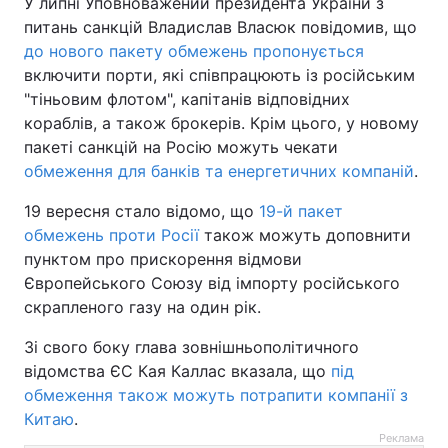
У липні Уповноважений президента України з
питань санкцій Владислав Власюк повідомив, що
до нового пакету обмежень пропонується
включити порти, які співпрацюють із російським
"тіньовим флотом", капітанів відповідних
кораблів, а також брокерів. Крім цього, у новому
пакеті санкцій на Росію можуть чекати
обмеження для банків та енергетичних компаній
.
19 вересня стало відомо, що
19-й пакет
обмежень проти Росії
також можуть доповнити
пунктом про прискорення відмови
Європейського Союзу від імпорту російського
скрапленого газу на один рік.
Зі свого боку глава зовнішньополітичного
відомства ЄС Кая Каллас вказала, що
під
обмеження також можуть потрапити компанії з
Китаю
.
Реклама