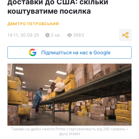
доставки до США: скільки
коштуватиме посилка
ДМИТРО ПЕТРОВСЬКИЙ
14:11, 30.09.25
2 хв.
2963
Підпишіться на нас в Google
Тарифи на дрібні пакети Prime стартуватимуть від 260 гривень /
фото УНІАН