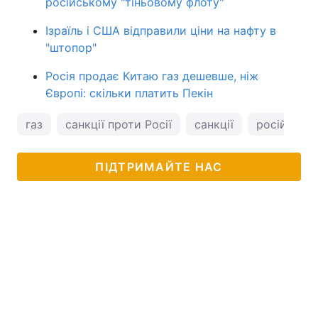
російському "тіньовому флоту"
Ізраїль і США відправили ціни на нафту в
"штопор"
Росія продає Китаю газ дешевше, ніж
Європі: скільки платить Пекін
газ
санкції проти Росії
санкції
російський
ПІДТРИМАЙТЕ НАС