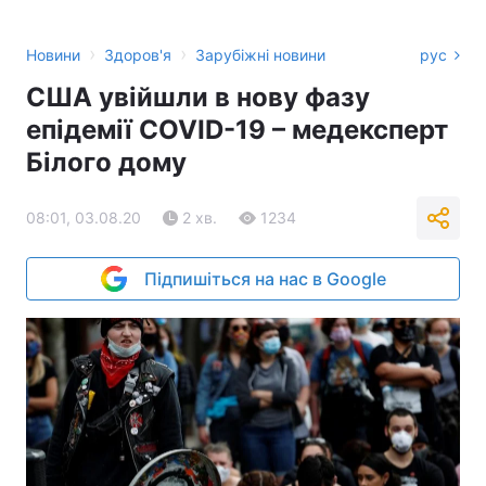
›
›
Новини
Здоров'я
Зарубіжні новини
рус
США увійшли в нову фазу
епідемії COVID-19 – медексперт
Білого дому
08:01, 03.08.20
2 хв.
1234
Підпишіться на нас в Google