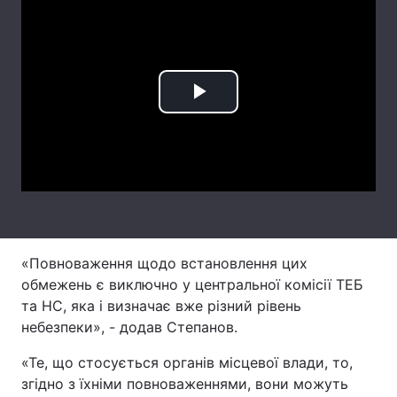
Лонгріди
Відео з Youtube
Статті
Play
Інтерв'ю
Думки
Video
Архів
Вакансії
Контакти
Послуги
«Повноваження щодо встановлення цих
обмежень є виключно у центральної комісії ТЕБ
та НС, яка і визначає вже різний рівень
небезпеки», - додав Степанов.
«Те, що стосується органів місцевої влади, то,
згідно з їхніми повноваженнями, вони можуть