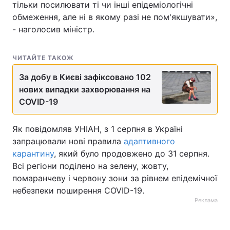
тільки посилювати ті чи інші епідеміологічні
обмеження, але ні в якому разі не пом'якшувати»,
Тема оформлення
- наголосив міністр.
ЧИТАЙТЕ ТАКОЖ
За добу в Києві зафіксовано 102
нових випадки захворювання на
COVID-19
Як повідомляв УНІАН, з 1 серпня в Україні
запрацювали нові правила
адаптивного
карантину
, який було продовжено до 31 серпня.
Всі регіони поділено на зелену, жовту,
помаранчеву і червону зони за рівнем епідемічної
небезпеки поширення COVID-19.
Реклама