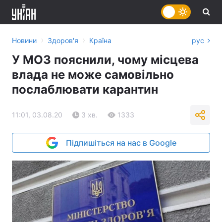
›
›
Новини
Здоров'я
Країна
рус
У МОЗ пояснили, чому місцева
влада не може самовільно
послаблювати карантин
11:01, 03.08.20
3 хв.
1333
Підпишіться на нас в Google