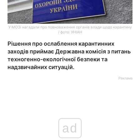
У МОЗі нагадали про повноваження органів влади щодо карантину
/ фото: УНІАН
Рішення про ослаблення карантинних
заходів приймає Державна комісія з питань
техногенно-екологічної безпеки та
надзвичайних ситуацій.
Реклама
ad