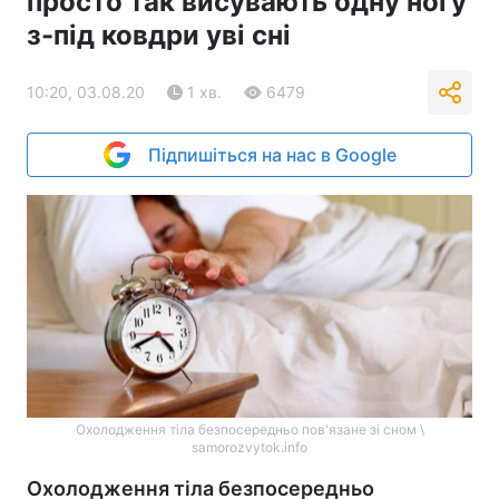
просто так висувають одну ногу
з-під ковдри уві сні
10:20, 03.08.20
1 хв.
6479
Підпишіться на нас в Google
Охолодження тіла безпосередньо пов'язане зі сном \
samorozvytok.info
Охолодження тіла безпосередньо