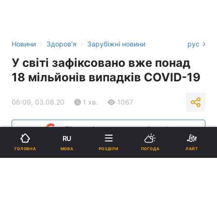
›
›
Новини
Здоров'я
Зарубіжні новини
рус
У світі зафіксовано вже понад
18 мільйонів випадків COVID-19
06:09, 03.08.20
1 хв.
1067
Підпишіться на нас в Google
RU
МОВА
ГОЛОВНА
РОЗДІЛИ
ПОГОДА
ЛАЙТ