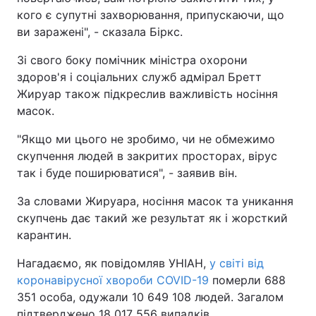
кого є супутні захворювання, припускаючи, що
ви заражені", - сказала Біркс.
Зі свого боку помічник міністра охорони
здоров'я і соціальних служб адмірал Бретт
Жируар також підкреслив важливість носіння
масок.
"Якщо ми цього не зробимо, чи не обмежимо
скупчення людей в закритих просторах, вірус
так і буде поширюватися", - заявив він.
За словами Жируара, носіння масок та уникання
скупчень дає такий же результат як і жорсткий
карантин.
Нагадаємо, як повідомляв УНІАН,
у світі від
коронавірусної хвороби COVID-19
померли 688
351 особа, одужали 10 649 108 людей. Загалом
підтверджено 18 017 556 випадків