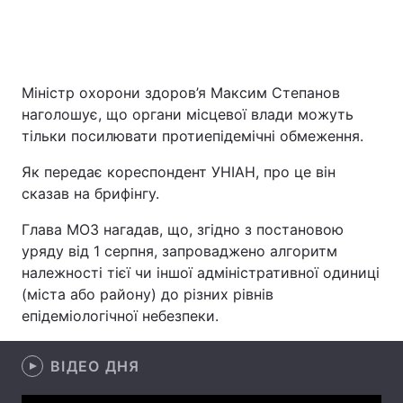
Головна
Війна
Міністр охорони здоров’я Максим Степанов
наголошує, що органи місцевої влади можуть
Україна
Політика
тільки посилювати протиепідемічні обмеження.
Економіка
Світ
Як передає кореспондент УНІАН, про це він
сказав на брифінгу.
Спорт
Наука
Глава МОЗ нагадав, що, згідно з постановою
Техно і зв'язок
Лайт
уряду від 1 серпня, запроваджено алгоритм
належності тієї чи іншої адміністративної одиниці
Зброя
Інциденти
(міста або району) до різних рівнів
епідеміологічної небезпеки.
Здоров'я
Туризм
Цікавинки
Погода
ВІДЕО ДНЯ
Екологія
Регіони